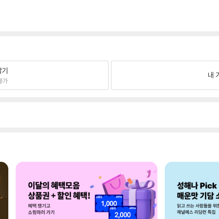
팔기
내 
불가