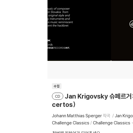
수입
Jan Krigovsky 슈페르거:
CD
certos)
Johann Matthias Sperger
작곡
Jan Krig
Challenge Classics
/
Challenge Classics