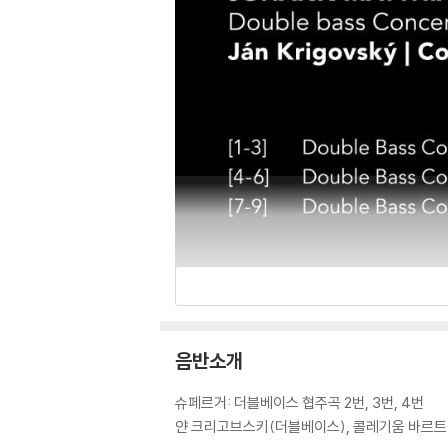
음반소개
슈페르거: 더블베이스 협주곡 2번, 3번, 4번
얀 크리고브스키(더블베이스), 콜레기움 바르트