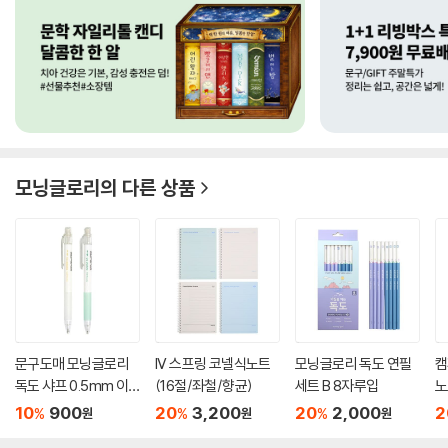
모닝글로리
의 다른 상품
문구도매 모닝글로리
IV 스프링 코넬식노트
모닝글로리 독도 연필
캠
독도 샤프 0.5mm 이
(16절/좌철/향균)
세트 B 8자루입
노
니셜각...
10
900
20
3,200
20
2,000
2
%
%
%
원
원
원