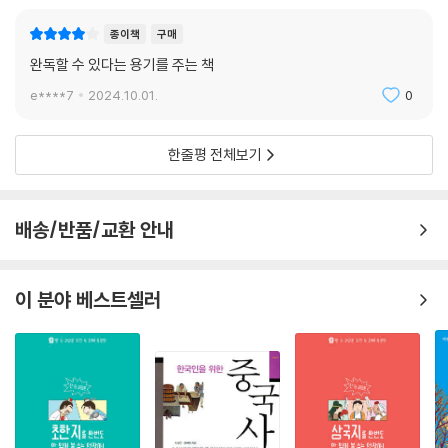
진시황, 갑자기 죽어버리다
서서히 무너지는 진나라
종이책
구매
영화로 보는 중국사 | 영웅
완독할 수 있다는 용기를 주는 책
e****7
2024.10.01.
0
3장 역사 속 초한지, 그리고 삼국지
한줄평 전체보기
초한지와 항우, 유방의 대결
겨우 건국한 한(漢)나라, 그러나 계속되는 시련
흉노를 박살 내고 실크로드를 개척한 한무제(漢武帝)
배송/반품/교환 안내
중국 역사의 아버지, 사마천(司馬遷) 등장하다
한나라, 갑자기 망하다!
겨우 15년 유지한 왕망의 신나라
이 분야 베스트셀러
다시 시작된 한나라, 후한(後漢)… 그러다 또 망하다
황건적의 난, 후한을 망하게 만들다
세상이 세 나라로 갈리다! 삼국지의 시대
정사(正史) 삼국지의 최종 승자는 유비가 아니다
드디어, 적벽대전!
삼국지의 최종 승자는? 유비도 조조도 아닌 사마의!
영화로 보는 중국사 | 적벽대전