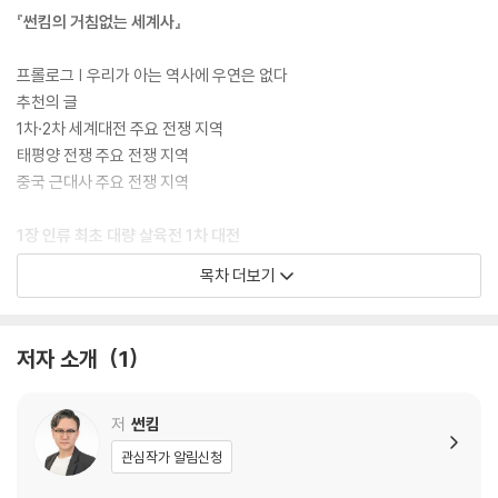
역사는 지루하다? 많은 사람들이 역사를 어렵고 따분하게 생각하는 것은
『썬킴의 거침없는 세계사』
너무 뻔한 역사 수업을 경험했기 때문이다. 어떻게 ‘들려주는가’에 따라 역
사 이야기는 달라진다. 탁월한 스토리텔러이자 베스트셀러 작가 썬킴과 함
프롤로그 | 우리가 아는 역사에 우연은 없다
께 완전히 새로운 역사 여행을 떠나보자. 한 편의 영화를 감상하듯 술술 읽
추천의 글
다 보면 외우지 않아도 세계사, 중국사의 흐름이 생생하게 기억에 남는다.
1차·2차 세계대전 주요 전쟁 지역
『썬킴의 거침없는 세계사』는 네이버 오디오클립 인기 콘텐츠 [썬킴의 세
태평양 전쟁 주요 전쟁 지역
계사 완전정복]으로 연재했던 내용 중 1차 세계대전, 2차 세계대전, 태평
중국 근대사 주요 전쟁 지역
양 전쟁, 중국 근대사를 정리했다. 다양한 사진 자료와 함께 썬킴만의 해설
이 가미된 역사 관련 영화 해설을 추가해 더욱 흥미진진하게 읽을 수 있다.
1장 인류 최초 대량 살육전 1차 대전
목차 더보기
『썬킴의 거침없는 중국사』는 삼황오제의 신화시대부터 청나라까지 방대
우리는 1차 대전에 대해 얼마나 아는가?
한 중국사를 단 한 권으로 꿰뚫는 책이다. 중국 역사의 핵심 키워드인 분열
독일은 왜 괴물 국가가 되었는가?
과 통일을 중심으로 중국사의 주요 흐름을 이해하기 쉽게 짚어준다. 썬킴
독일 통일의 아버지 비스마르크 등장
저자 소개
1
특유의 박진감 넘치는 문장과 머리에 쏙쏙 들어오는 비유가 책을 손에서
프로이센, 오스트리아를 꺾다
놓지 못하게 한다. 역사에 흥미가 있는데 어디서부터 시작해야 할지 모르
프로이센, 프랑스를 굴복시키고 통일 독일 선포하다
겠다면 지금 바로 이 책을 펼쳐보자. 『썬킴의 거침없는 시리즈』로 세계사
외교의 달인, 비스마르크
저
썬킴
와 중국사를 거침없이 정복해보자!
팽당하는 비스마르크
관심작가 알림신청
스스로 무덤을 파기 시작하는 독일