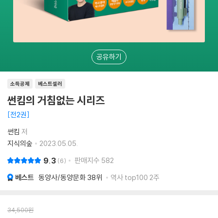
공유하기
소득공제
베스트셀러
썬킴의 거침없는 시리즈
전2권
썬킴
저
지식의숲
2023.05.05.
9.3
판매지수
582
6
베스트
동양사/동양문화
38위
역사 top100 2주
34,500
원