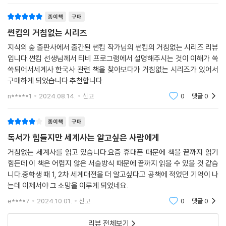
께 머리에 쏙쏙 들어오는 적절한 비유들이 큰 몫을 한다. 각 시대와 국가들
배신자 중의 배신자 위안스카이
종이책
구매
의 특징을 정확하게 포착한 소제목들은 이 책의 또 다른 매력이다
조선의 3·1운동과 중국의 5·4운동
썬킴의 거침없는 시리즈
돌아온 쑨원과 그의 마지막, 그리고 마오쩌둥의 등장
- 신병주 (건국대 사학과 교수)
죽음도 막지 못한 사랑 주문옹, 진철군 부부
지식의 숲 출판사에서 출간된 썬킴 작가님의 썬킴의 거침없는 시리즈 리뷰
중국을 통일한 장제스, 그리고 마오타이주의 탄생
입니다.썬킴 선생님께서 티비 프로그램에서 설명해주시는 것이 이해가 쏙
이야기의 보물창고인 중국사에 접근하는 것을 가로막는 가장 큰 장애물은
쏙되어서세계사 한국사 관련 책을 찾아보다가 거침없는 시리즈가 있어서
부하에게 납치당한 장제스 시안사건
그 방대함일 것이다. 부위별로 포장되어 설명하는 태그가 부착되지 않은
구매하게 되었습니다.추천합니다.
중화인민공화국 건국, 대만으로 떠난 장제스
상태라면, 아무리 맛있는 한우라고 해도 소고기의 더미일 뿐인 것과 마찬
대만에서의 국민당
n*****1
2024.08.14.
신고
0
댓글
0
가지다. 거대한 중국 역사의 덩어리에서 육즙이 줄줄 흐르는 맛있는 부위
영화로 듣는 세계사 | 비정성시
로만 쏙쏙 발라내어 소화하기 편하도록 맛있는 양념까지 쳐서 구워주는 조
리기능장이 있으면 얼마나 좋을까 하고 생각했던 분들은 지금 바로 이 책
종이책
구매
에필로그 | 미국 생활에서 시작된 거침없는 세계사 여행
을 집어 드시길! 역사, 그리고 이야기라는 재료를 다루는 데 있어 최고의
독서가 힘들지만 세계사는 알고싶은 사람에게
참고 자료
실력을 가진 마스터 셰프의 중국사 특선요리 한 상이 펼쳐질 참이니까.
거침없는 세계사를 읽고 있습니다.요즘 휴대폰 때문에 책을 끝까지 읽기
- 탁재형 (다큐멘터리 PD, 여행 저널리스트)
힘든데 이 책은 어렵지 않은 서술방식 때문에 끝까지 읽을 수 있을 것 같습
『썬킴의 거침없는 중국사』
니다.중학생 때 1, 2차 세계대전을 더 알고싶다고 공책에 적었던 기억이 나
는데 이제서야 그 소망을 이루게 되었네요.
프롤로그 | 가깝고도 먼 나라 중국의 역사 꿰뚫기
e****7
2024.10.01.
신고
0
댓글
0
추천의 글
리뷰 전체보기