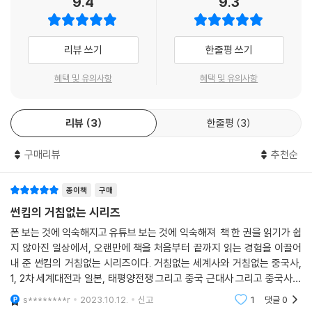
9.4
9.3
당히 허풍이 심하고 정리가 제대로 안 되었다고 본 것입니다.
영화로 듣는 세계사 | 미드웨이
인류의 가장 눈부신 성과를 돌아보는 일도 필요하지만, 그보다 가장 치졸
---「『썬킴의 거침없는 중국사』 신화의 시대, 17~18쪽」중에서
하고 잔인하며 한심하기 짝이 없는 실수들에 관심을 가져야 합니다. 당대
4장 아편전쟁에서 국공내전까지 중국 근대사
가장 훌륭한 지성들이 왜 그런 바보 같은 짓을 반복했는지를 이해할 때, 우
리뷰 쓰기
한줄평 쓰기
그런데 동탁은 예상과는 달리 내부 반란으로 무너집니다. 동탁에게는 여포
리 삶의 불안 또한 평정으로 이끌 수 있습니다. 썬킴은 이런 종류의 이야기
(呂布)라는 호위 무사가 있었는데 동탁과 사이가 별로 안 좋았어요. 한번
목화 때문에 시작된 영국의 산업혁명
혜택 및 유의사항
혜택 및 유의사항
를 가장 친근하고 재미있게 설명해내는 입담꾼이자 안내자입니다. 인류의
은 여포가 동탁의 여종을 겁탈하는 일까지 발생하는데 그 이후 둘 사이는
무역 적자는 아편으로 메우자!
가장 지독한 실수라고 할 만한 전쟁사로 이끄는 길잡이가 다른 누구도 아
갈라지기 직전까지 갑니다. 그러다가 여포가 동탁을 살해하는 일까지 벌어
조선 홍삼과 짜장면이 아편과 관계가 있다고?
닌 썬킴이라면, 여러분은 그 손을 별 걱정 없이 잡으셔도 될 겁니다.
져요. 알아요. 여러분이 알고 있는 스토리와는 다르죠? 아마 여러분은 ‘초
리뷰
3
한줄평
3
아편 중독이었던 중국 황제, 아편 단속에 나서다
선’이란 미인이 등장하고 그 미인을 서로 차지하려는 과정에서 여포가 ‘양
갈매기 똥만 가득했던 외딴섬, 홍콩
역사란 삶에 있어 ‘수험기간의 족보’와도 같습니다. 다만 정답이 아니라 오
아버지’ 동탁을 죽인다, 이렇게 알고 계실 겁니다. 그건 『삼국지연의』 즉
구매리뷰
추천순
수도 베이징을 노린 영국군
답으로 가득한 족보입니다. 오만과 욕심으로 얼룩진 저 오답들 속에서 여
‘소설’에 나오는 창작 스토리랍니다. ‘초선’이란 여인도 실존 인물이 아니라
드디어 본격적인 아편전쟁
러분의 삶을 밝히는 지혜를 찾게 되기를 바랍니다.
가공의 캐릭터예요.
예수님의 동생이라고? 태평천국의 난
종이책
구매
- 허지웅 (작가,『살고 싶다는 농담』 출간)
---「『썬킴의 거침없는 중국사』 역사 속 초한지, 그리고 삼국지, 119쪽」
만주족의 청나라는 하느님이 말씀하신 요괴다!
썬킴의 거침없는 시리즈
중에서
뭐? 또 아편전쟁?
폰 보는 것에 익숙해지고 유튜브 보는 것에 익숙해져 책 한 권을 읽기가 쉽
흥미로우면서도 거침없이 역사의 장면들을 써 내려가는 썬킴 작가. 세계사
불타는 수도 베이징
지 않아진 일상에서, 오랜만에 책을 처음부터 끝까지 읽는 경험을 이끌어
에 이어서 이번에는 중국사를 내놓았다. 광활한 영토와 오랜 역사를 보유
위기의 청나라, ‘양무운동’으로 서구화를 시도하다
내 준 썬킴의 거침없는 시리즈이다. 거침없는 세계사와 거침없는 중국사,
한 중국 역사의 핵심 키워드는 분열과 통일이다. 저자는 이 흐름을 정확하
중화민국의 국부 쑨원의 등장
1, 2차 세계대전과 일본, 태평양전쟁 그리고 중국 근대사 그리고 중국사를
게 꿰뚫어보면서 방대한 역사를 거침없고도 쉽게 정리해 나간다. 책을 한
신해혁명, 중화민국이 탄생하다
이야기의 흐름을 따라 흥미롭게 파악할 수 있도록 풀어주고 있다. 스토리
s********r
2023.10.12.
신고
1
댓글
0
번 읽으면 쉽게 손에서 놓지 못하는 데는 박진감 있게 전개되는 문장과 함
위안스카이, 쑨원의 뒤통수를 치다
텔러라는