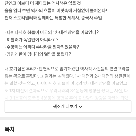
단연코 이보다 더 재미있는 역사책은 없을 것!
술술 읽다 보면 역사의 흐름이 머릿속에 거침없이 들어온다!
천재 스토리텔러와 함께하는 특별한 세계사, 중국사 수업
· 타이타닉호 침몰이 미국의 1차대전 참전을 이끌었다?
· 히틀러가 독일인이 아니라고?
· 수양제는 어쩌다 수나라를 말아먹었을까?
· 임진왜란이 명나라의 멸망을 불렀다?
내 호기심은 우리가 단편적으로 암기해왔던 역사적 사건들의 연결고리를
찾는 쪽으로 흘렀다. 그 결과는 놀라웠다. 1차 대전과 2차 대전의 상관관계
는 말할 것도 없고, 타이타닉호 침몰이 미국의 1차 대전 참전을 이끌었고
또 1차 대전이 결과적으로 우리나라의 3·1운동에 영향을 줬다는 사실, 다
시 3·1운동이 중국 5·4운동에 영향을 주어 공산당의 창당을 이끌게 되었
다는 것까지 ‘역사의 나비효과’를 발견했다. 꼬리에 꼬리를 무는 역사가 눈
책소개 더보기
에 들어오기 시작한 것이다.
-『썬킴의 거침없는 세계사』 프롤로그 중에서
목차
한 편의 영화처럼, 드라마처럼 읽는 세계사와 중국사