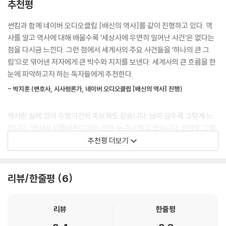
명성황후 시해사건을 세계사적 관점에서 보면
추천평
와는 일본 규슈 아래에 있지요. 만일 미군이 오키나와를 점령하면 일본 규
러일전쟁에서 러시아를 박살 낸 일본
슈 점령은 누워서 떡 먹기고 규슈가 미군에 넘어가면 일본 본토 점령은 기
썬킴과 함께 네이버 오디오클립 [배신의 역사]를 같이 진행하고 있다. 역
미국과 일본의 밀약에 한반도, 일본에 넘어가다
정사실이 되는 거였습니다. 1945년 4월 1일. 미군은 총 55만 명의 대규모
사를 알고 역사에 대해 배울수록 ‘세상사에 우연히 일어난 사건’은 없다는
일본, 관동대지진으로 비틀거리다
병력으로 오키나와 점령 작전에 들어갑니다. 오키나와에 주둔하고 있던 약
점을 다시금 느낀다. 그런 점에서 세계사의 주요 사건들을 ‘하나의 큰 그
제국주의 일본, 만주를 침공하다
12만 명의 일본군은 죽음을 각오하고 미군과 맞서 싸웁니다. 특히 일본군
림’으로 엮어낸 저자에게 큰 박수와 지지를 보낸다. 세계사의 큰 흐름을 한
일본, 상하이에서 뺨 맞고 난징에서 복수하다
은 모두 ‘옥쇄(玉碎)’를 각오합니다. ‘옥처럼 아름답게 부서지다’라는 뜻으
눈에 파악하고자 하는 독자들에게 추천한다.
막 나가는 일본을 손보기 시작하는 미국
로 일왕을 위해 싸우다가 아름답게 죽겠다는 얼토당토않은 말이었습니다..
강경파 도조 히데키, 진주만 기습 공격을 계획하다
- 박지훈 (변호사, 시사평론가, 네이버 오디오클립 [배신의 역사] 진행)
---「『썬킴의 거침없는 세계사』 오키나와 전투 그리고 가미카제 특공대, 2
일본, 하와이 공습 불타는 진주만
08쪽」중에서
미국의 복수, 도쿄 공습
역사란 삶에 있어 수험기간의 족보와도 같습니다. 날이 갈수록 그렇게 느
태평양 전쟁 최대의 승부 미드웨이 해전
낍니다. ‘역사가 되풀이된다’라는 말은 누구나 알고 있습니다. 헤겔도 그렇
그런데 문제는! 이 삼황오제가 누구누구인지 정확하게 설명이 안 된다는
미드웨이 해전에서 미국이 승리한 이유
고 마르크스도 그랬습니다. 그에 더해 가라타니 고진은 역사가 되풀이될
추천평 더보기
것이랍니다. 어느 지역, 어떤 사람은 삼황오제를 ‘누구, 누구’ 5명이라고 하
운명의 5분으로 승패가 결정되다
때의 내용이 중요한 게 아니라, 되풀이될 수밖에 없는 형식과 구조가 중요
고 또 다른 어느 지역에 가면 삼황오제를 ‘아무개, 아무개’ 5명이라고 해요.
일본의 연전연패
하다고 말했습니다. 우리 삶도 크고 작은 실수로 가득 차 있습니다. 다시는
한마디로 확실히 정리가 안 된 상태입니다. 게다가 이들이 신인지 인간인
이오지마에서 온 편지
같은 실수를 하지 말아야겠다고 다짐하면서도 기어이 저지르지요. 인간은
리뷰/한줄평
6
지도 헷갈려요. 오죽했으면 중국 최초의 역사서인, 기원전 한나라 때 사마
지옥이 시작되다, 도쿄 대공습
그걸 평생 반복합니다. 고진의 말을 빌리자면 우리 또한 실수의 내용이 아
천(司馬遷)이란 사람이 쓴 『사기(史記)』에서는 아예 삼황오제의 앞부
오키나와 전투 그리고 가미카제 특공대
니라, 왜 그런 실수를 할 수밖에 없었는지에 관해 고민해야 할지 모릅니다.
분, 삼황 시대를 과감하게 삭제해버렸답니다. 당시 사마천은 뒤의 ‘오제’ 부
일본의 고집으로 반토막 난 한반도
리뷰
한줄평
그런 면에서 역사를 돌아보는 일은 중요합니다.
분도 확실하지 않지만 특히 앞의 ‘삼황’ 부분을 정식 역사에 집어넣기엔 상
일본, 인류 최초로 원자폭탄를 맞다