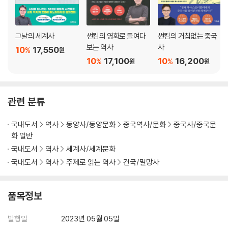
미술학도였던 히틀러
히틀러, 독일군으로 입대하다
그날의 세계사
썬킴의 영화로 들여다
썬킴의 거침없는 중국
1차 대전 독일 패망에 절망한 히틀러
보는 역사
사
10
17,550
%
원
얼떨결에 독일 정계에 입문한 히틀러
10
17,100
10
16,200
%
%
원
원
나치당의 탄생, 그리고 히틀러의 쿠데타 시도
미국의 경제 폭망이 히틀러를 구사일생시키다?
독일 정계, 히틀러를 만만히 보다
관련 분류
전권위임법으로 히틀러, 권력을 잡다
히틀러에게 뒤통수 맞은 독일 수구세력
국내도서
역사
동양사/동양문화
중국역사/문화
중국사/중국문
히틀러, 독일 재무장 선언하다
화 일반
독일, 오스트리아를 합병하다
국내도서
역사
세계사/세계문화
역사상 최악의 평화조약에 서명하는 영국
국내도서
역사
주제로 읽는 역사
건국/멸망사
히틀러, 스탈린과 손을 잡다
마침내 터져버린 2차 대전
마지노선이란 무엇인가?
품목정보
영화 〈덩케르트〉는 실화다
스탈린의 등에 칼 꽂은 히틀러
발행일
2023년 05월 05일
전쟁 속의 전쟁 독소전쟁