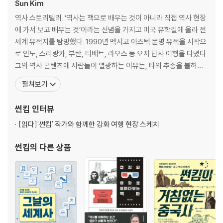
중국 칭다오에 독일 맥주 공장이 생긴 이유
Sun Kim
영국, 프랑스, 러시아vs독일, 오스트리아 1차 대전의 서막
역사 스토리텔러. ‘역사는 책으로 배우는 것이 아니라 직접 역사 현장
유럽의 화약고 발칸반도, 드디어 폭발하다
에 가서 보고 배우는 것’이라는 신념을 가지고 미국 유학길에 올라 전
발칸반도가 1차 대전의 도화선?
세계 유적지를 탐방했다. 1990년 멕시코 아즈텍 문명 유적을 시작으
독일이라는 빽이 있었던 오스트리아, 오판하다
로 인도, 스리랑카, 부탄, 티베트, 라오스 등 오지 답사 여행을 다녔다.
독일이 믿었던 구석, ‘슐리펜 계획’이란?
그의 역사 콘텐츠에 사람들이 열광하는 이유는, 타의 추종을 불허하
슐리펜 계획의 치명적인 허점
는 ‘스토리텔링’ 능력 때문. 네이버 오디오클립 랭킹 1위를 달성한 [썬
펼쳐보기
영국, 1차 대전에 참전하다
킴의 세계사 완전정복]과 [썬킴의 한국사 완전정복]을 연재했고, 이
드디어 열렸다 ‘서부전선’ 헬게이트
외에도 팟빵 [매불쇼], JTBC [톡파원 25시], 채널A [이제 만나러 갑
썬킴
인터뷰
전쟁터에도 크리스마스는 찾아오고
니다] 등에서 활약하고
무너지기 시작한 독일, 순무로 연명하다
[읽다]
'썬킴' 작가와 함께한 강화 여행 현장 스케치
전쟁터에서 갑자기 사라진 러시아, 그리고 볼셰비키 혁명
멕시코도 1차 대전에 참전할 뻔했다고?
썬킴
의 다른 상품
독일의 마지막 발악
독일 황제, 도망가다!
독일의 패망, 그리고 히틀러
영화로 듣는 세계사 | 1917
2장 치밀하게 계획된 2차 대전