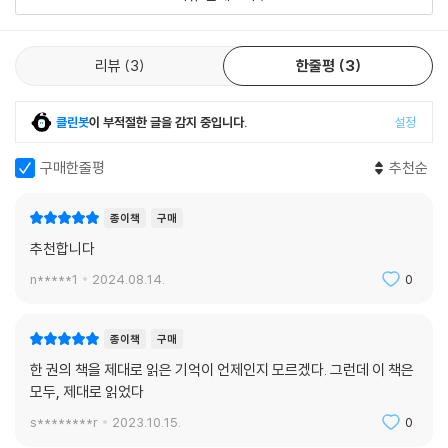
1장 신화의 시대
반고가 천지를 창조했을 때부터(盤古開天地)
리뷰
3
한줄평
3
여와(女?), 인간을 만들다
요임금과 순임금, 태평성대 ‘요순시대(堯舜時代)’를 열다
클린봇
이 부적절한 글을 감지 중입니다.
설정
2장 춘추전국시대
구매한줄평
추천순
우(禹)왕, 중국 역사상 첫 고대 왕조 하(夏)나라를 세우다
한자의 어머니인 갑골문자를 만든 상(商)나라
종이책
구매
유교의 틀을 만든 주(周)나라
추천합니다
무너지기 시작하는 주나라
n*****1
2024.08.14.
0
드디어 헬게이트가 열리다, 춘추전국시대
춘추시대의 영웅들 Part 1: 관중(管仲)과 포숙(鮑叔)
춘추시대의 영웅들 Part 2: 복수의 화신, 오자서(伍子胥)
종이책
구매
진(晉)나라가 붕괴하면서 전국시대 헬게이트, 열리다
한 권의 책을 제대로 읽은 기억이 언제인지 모르겠다. 그런데 이 책은
진(秦)나라, 중국 대륙의 원톱 강자로 떠오르다
모두, 제대로 읽었다
드디어 중국을 통일하는 진나라, 그리고 진시황
s********r
2023.10.15.
0
이제는 황제가 나라를 직접 통치한다!