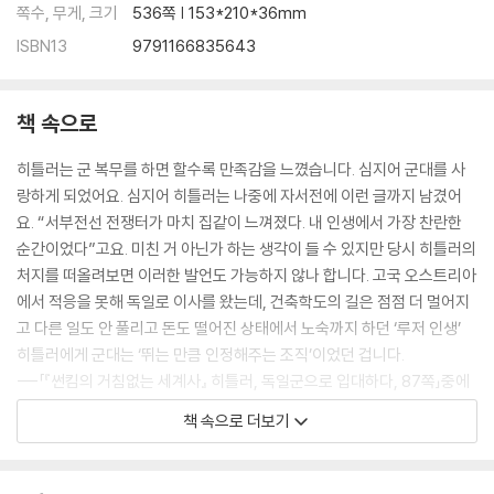
쪽수, 무게, 크기
536쪽 | 153*210*36mm
사상 최악의 살육전 ‘스탈린그라드 전투’
ISBN13
9791166835643
스탈린그라드에서 몰살당하는 독일군
연합군의 반격, 노르망디 상륙작전!
실패한 히틀러 암살계획
책 속으로
독일의 마지막 반격
히틀러의 자살과 나치 독일의 패망
히틀러는 군 복무를 하면 할수록 만족감을 느꼈습니다. 심지어 군대를 사
영화로 듣는 세계사 | 에너미 앳 더 게이트
랑하게 되었어요. 심지어 히틀러는 나중에 자서전에 이런 글까지 남겼어
요. “서부전선 전쟁터가 마치 집같이 느껴졌다. 내 인생에서 가장 찬란한
3장 일본, 미국과 맞짱 뜨다 태평양 전쟁
순간이었다”고요. 미친 거 아닌가 하는 생각이 들 수 있지만 당시 히틀러의
처지를 떠올려보면 이러한 발언도 가능하지 않나 합니다. 고국 오스트리아
일본의 왕은 허수아비였다
에서 적응을 못해 독일로 이사를 왔는데, 건축학도의 길은 점점 더 멀어지
미국에 의해 강제 개항하는 일본
고 다른 일도 안 풀리고 돈도 떨어진 상태에서 노숙까지 하던 ‘루저 인생’
일본 극우의 뿌리, 요시다 쇼인을 기억하자
히틀러에게 군대는 ‘뛰는 만큼 인정해주는 조직’이었던 겁니다.
야스쿠니 신사 참배를 반대해야 하는 이유
---「『썬킴의 거침없는 세계사』 히틀러, 독일군으로 입대하다, 87쪽」중에
하급 사무라이들의 반란, 메이지 유신
서
조선의 동학농민혁명을 악용하는 일본
책 속으로 더보기
일본, 조선 땅에서 청일전쟁을 일으키다
이오지마를 점령하고 도쿄 대공습을 마친 미군은 좀 더 본토로 가까이 다
청일전쟁 이후, 일본의 손아귀에 떨어진 조선
가갈 수 있는 작전을 세웠습니다. 바로 오키나와 점령이었습니다. 오키나