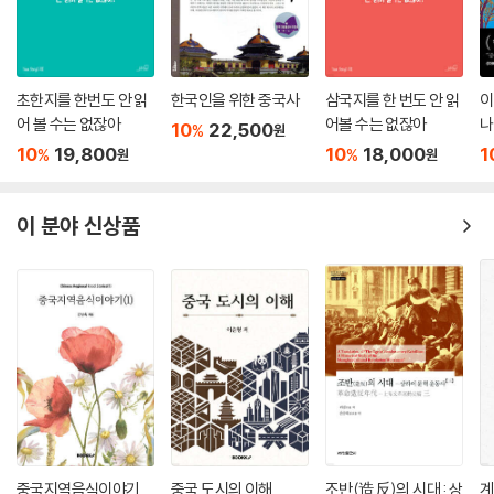
4장 분열의 중국 대륙
초한지를 한번도 안 읽
한국인을 위한 중국사
삼국지를 한 번도 안 읽
이
제일 헷갈리는 ‘오호십육국(五胡十六國) 시대’
어 볼 수는 없잖아
어볼 수는 없잖아
나
혼란의 틈을 타고 불교, 중국으로 들어오다
10
22,500
%
원
10
19,800
10
18,000
1
남북조(南北朝) 시대는 또 뭐야?
%
%
원
원
수나라에 의해 다시 통일되는 중국
수나라를 말아먹은 수양제
이 분야 신상품
중국 역사상 최강의 제국, 당나라 탄생하다!
형제끼리 권력 다툼을 하다
실패한 고구려 원정
여자 황제가 등장하다! 측천무후
당현종과 양귀비의 로맨스
양귀비, 당나라 몰락의 원인이 되다
당나라, 멸망하다
영화로 보는 중국사 | 황후화
5장 돈으로 산 평화 그리고 몽골의 원
중국지역음식이야기
중국 도시의 이해
조반(造反)의 시대 : 상
계