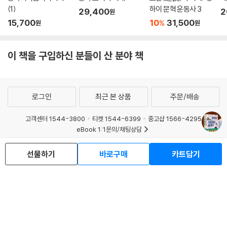
(1)
하이 문혁 운동사 3
29,400
2
원
중국사 마지막 막장 드라마, 5대10국!
15,700
10
31,500
%
원
원
송나라, 개판의 중국을 교통 정리하고 다시 중국을 통일하다
송나라, 돈으로 평화를 사다
송나라, 멸망하다
이 책을 구입하신 분들이 산 분야 책
남송(南宋)으로 겨우 생명을 이어가는 송나라
칭기즈칸의 몽골제국, 금나라와 남송을 세트로 멸망시키다
원나라, 100년도 못 되어 멸망하다
로그인
최근 본 상품
주문/배송
홍건적의 난 발발
영화로 보는 중국사 | 몽골
고객센터 1544-3800
티켓 1544-6399
중고샵 1566-4295
eBook 1:1문의/채팅상담
6장 명나라와 대륙을 차지한 만주족
예스이십사(주) 사업자 정보
선물하기
바로구매
카트담기
이용약관
개인정보처리방침
청소년보호정책
주원장, 거지가 황제 되다
PC버전
회사소개
거래처관계자께
명나라, 건국하자마자 쿠데타가 일어나다
도서홍보
광고
수도를 베이징으로 옮기고 자금성을 건설하다
Copyright © YES24 Corp. All Rights Reserved.
만리장성을 건설하다
MATOM7
임진왜란, 명나라 멸망을 부르다
농민 반란에 멸망하는 명나라