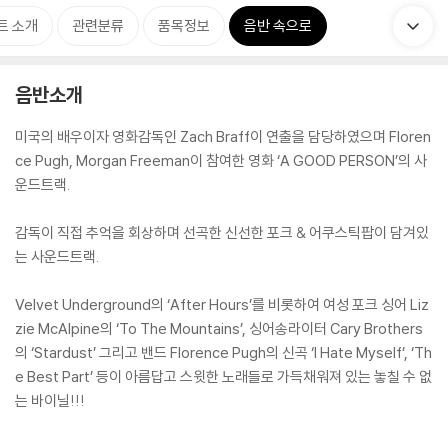
트 소개
관련분류
품목정보
음반 속으로
음반소개
미국의 배우이자 영화감독인 Zach Braff이 연출을 담당하였으며 Floren
ce Pugh, Morgan Freeman이 참여한 영화 ‘A GOOD PERSON’의 사
운드트랙.
감독이 직접 추억을 회상하며 선곡한 신선한 포크 & 어쿠스틱팝이 담겨있
는 사운드트랙.
Velvet Underground의 ‘After Hours’를 비롯하여 여성 포크 싱어 Liz
zie McAlpine의 ‘To The Mountains’, 싱어송라이터 Cary Brothers
의 ‘Stardust’ 그리고 밴드 Florence Pugh의 신곡 ‘I Hate Myself’, ‘Th
e Best Part’ 등이 아름답고 스윗한 노래들로 가득채워져 있는 놓칠 수 없
는 바이닐!!!