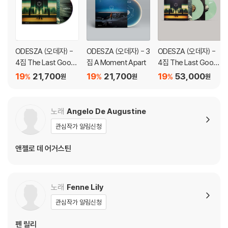
1) 컬러 디스크는 웹 이미지와 실제 색상이 차이가 날 수 있습니다.
2) 컬러 디스크의 특성상 제작 공정시 앨범마다 색상 차이가 나는 경우도
있습니다.
3) 컬러 디스크는 제작 과정에서 다른 색상 염료가 섞여 얼룩과 번짐, 반점
ODESZA (오데자) -
ODESZA (오데자) - 3
ODESZA (오데자) -
등이 발생할 수 있습니다.
4집 The Last Good
집 A Moment Apart
4집 The Last Good
bye
bye [민트 컬러 2LP]
19
21,700
19
21,700
19
53,000
%
%
%
원
원
원
※ 반품/교환 안내
1) 불량으로 인한 반품/교환 요청 시에는 불량 확인을 위해 개봉 시의 동영
상을 요청할 수 있으며, 동영상이 없는 경우 반품/교환이 제한될 수 있습니
노래
Angelo De Augustine
다.
관심작가 알림신청
관련 사진과 동영상 및 재생 기기 모델명을 첨부하여 첨부하여 고객센터에
문의 바랍니다.
앤젤로 데 어거스틴
2) LP는 잦은 배송 과정에서 재킷에 손상이 발생할 가능성이 높고 재판매
가 어려우므로 신중한 구매를 부탁드립니다.
노래
Fenne Lily
관심작가 알림신청
펜 릴리