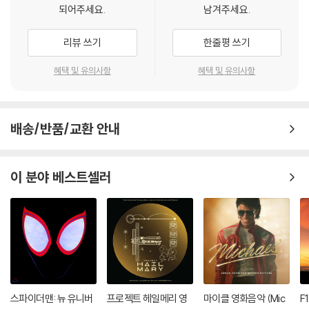
되어주세요.
남겨주세요.
리뷰 쓰기
한줄평 쓰기
혜택 및 유의사항
혜택 및 유의사항
배송/반품/교환 안내
이 분야 베스트셀러
스파이더맨: 뉴 유니버
프로젝트 헤일메리 영
마이클 영화음악 (Mic
F