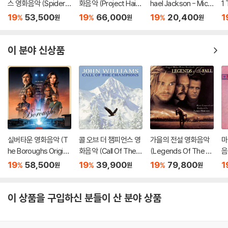
스 영화음악 (Spider-
화음악 (Project Hail
hael Jackson - Mich
1
Man: Into The Spide
Mary - Original Soun
ael OST: Songs Fro
[
19
53,500
19
66,000
19
20,400
1
%
%
%
원
원
원
r-Verse OST) [LP]
dtrack)
m the Motion Pictur
e)
이 분야 신상품
실버타운 영화음악 (T
콜 오브 더 챔피언스 영
가을의 전설 영화음악
마
he Boroughs Origina
화음악 (Call Of The C
(Legends Of The Fa
음
l Score From the Ne
hampions OST) [옥
ll Original Motion Pict
S
19
58,500
19
39,900
19
79,800
1
%
%
%
원
원
원
tflix Series) [옐로우
색 컬러 LP]
ure Soundtrack Mus
마블 컬러 LP]
ic by James Horner)
[레드 컬러 2LP]
이 상품을 구입하신 분들이 산 분야 상품