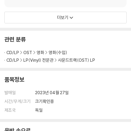
더보기
관련 분류
CD/LP
OST
영화
영화(수입)
CD/LP
LP(Vinyl) 전문관
사운드트랙(OST) LP
품목정보
발매일
2023년 04월 27일
시간/무게/크기
크기확인중
제조국
독일
음반 속으로