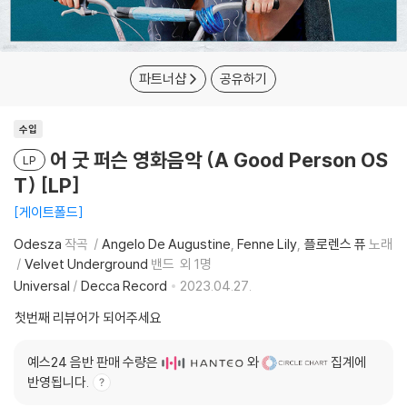
파트너샵
공유하기
수입
어 굿 퍼슨 영화음악 (A Good Person OS
LP
T) [LP]
게이트폴드
Odesza
작곡
Angelo De Augustine
Fenne Lily
플로렌스 퓨
노래
Velvet Underground
밴드
외 1명
Universal
/
Decca Record
2023.04.27.
첫번째 리뷰어가 되어주세요
예스24 음반 판매 수량은
와
집계에
반영됩니다.