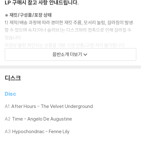
LP 구매시 참고 사항 안내드립니다.
※ 재킷/구성품/포장 상태
1) 제작/배송 과정에 따라 경미한 재킷 주름, 모서리 눌림, 갈라짐이 발생
할 수 있으며 속지(이너 슬리브)는 디스크와의 접촉으로 인해 갈라질 수
있습니다.
외관상 불량 확인되는 상품을 개봉 시엔 반품/교환 처리 불가합니다.
2) 디스크 라벨은 공정상 매끄럽게 부착되지 않을 수도 있으며 겉포장 비
음반소개 더보기
닐은 품질보증대상이 아닙니다.
3) 일본 제작 LP는 대부분 겉비닐이 밀봉되어 있지 않습니다.
4) 디지털 다운로드 코드는 본사에서 공지 없이 증정 종료될 수 있습니다.
디스크
※ 재생 불량
Disc
1) 침압 조절 기능이 없는 턴테이블을 사용하시는 경우, (주로 올인원 형태
모델) 다이내믹 사운드의 편차가 큰 트랙을 재생할 때 이상 현상이 발생할
A1
After Hours - The Velvet Underground
수 있습니다.
A2
Time - Angelo De Augustine
기기 문제로 인해 발생하는 재생 불량 현상에 대해서는 반품/교환이 불가
하니 침압 조절이 가능한 기기에서 재생하실 것을 권유 드립니다.
A3
Hypochondriac - Fenne Lily
2) 디스크는 정전기와 먼지로 인해 재생이 원활하지 않은 경우가 있습니