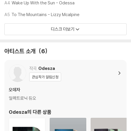
다. 전용 제품으로 이를 제거하면 대부분 해결됩니다.
A4
Wake Up With the Sun - Odessa
3) 바늘에 먼지가 쌓이는 경우에도 재생이 원활하지 않을 수 있습니다.
A5
To The Mountains - Lizzy Mcalpine
※ 디스크 외관 불량
디스크 더보기
1) 열을 가하여 제작하는 바이닐 공정 특성상 디스크 표면이 미세하게 울
렁거리거나 휘어지는 경우가 있습니다.
재생이 불안정한 경우 스태빌라이저를 사용하시면 좀 더 안정적인 재생이
아티스트 소개
6
가능합니다.
2) 재생 음역의 왜곡을 최소화 하고 반복 재생시에도 최대한 일관되게 유
지되도록 디스크 센터 홀 구경이 작게 제작되는 경우가 있습니다. 턴테이
작곡
Odesza
블 스핀들에 맞지 않는 경우에는 전용 제품 등을 이용하여 센터 홀을 조정
관심작가 알림신청
하시면 해결됩니다.
3) 디스크에 미세한 잔 흠집이 남아있거나 인쇄 면이 깨끗하지 않은 경우
오데자
가 있으며, 이는 상품의 불량이 아닙니다. 단, 재생에 이상이 있는 경우에는
일렉트로닉 듀오
불량으로 인한 반품/교환이 가능합니다
Odesza
의 다른 상품
※ 컬러 디스크
아래에 해당하는 경우는 불량이 아니므로 개봉 후 반품/교환이 불가합니
다.