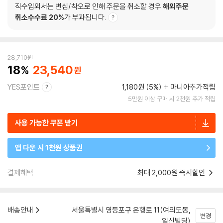
직수입외서는 변심/착오로 인해 주문을 취소할 경우
해외주문
취소수수료 20%
가 부과됩니다.
28,710
원
18
23,540
YES포인트
1,180원 (5%)
마니아추가적립
5만원 이상 구매 시 2천원 추가 적립
사용 가능한 쿠폰 받기
앱 다운 시 1천원 상품권
결제혜택
최대 2,000원 즉시할인
배송안내
서울특별시 영등포구 은행로 11(여의도동,
변경
일신빌딩)