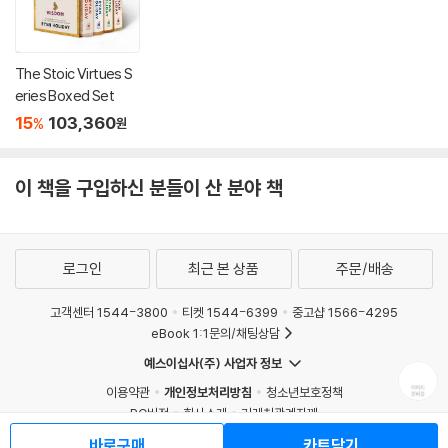
The Stoic Virtues S
eries Boxed Set
15
103,360
%
원
이 책을 구입하신 분들이 산 분야 책
로그인
최근 본 상품
주문/배송
고객센터 1544-3800
티켓 1544-6399
중고샵 1566-4295
eBook 1:1문의/채팅상담
예스이십사(주) 사업자 정보
이용약관
개인정보처리방침
청소년보호정책
PC버전
회사소개
거래처관계자께
도서홍보
광고
바로구매
카트담기