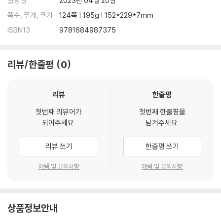
발행일
2023년 04월 20일
쪽수, 무게, 크기
124쪽 | 195g | 152*229*7mm
ISBN13
9781684987375
리뷰/한줄평
0
리뷰
한줄평
첫번째 리뷰어가
첫번째 한줄평을
되어주세요.
남겨주세요.
리뷰 쓰기
한줄평 쓰기
혜택 및 유의사항
혜택 및 유의사항
상품정보안내