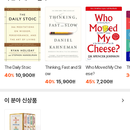
The Daily Stoic
Thinking, Fast and Sl
Who Moved My Che
T
ow
ese?
40
10,900
3
%
원
40
15,900
45
7,200
%
%
원
원
이 분야 신상품