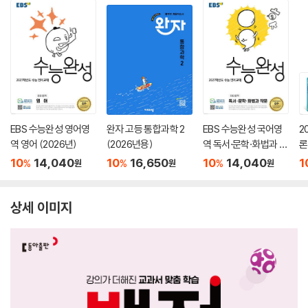
EBS 수능완성 영어영
완자 고등 통합과학 2
EBS 수능완성 국어영
2
역 영어 (2026년)
(2026년용)
역 독서·문학·화법과 작
론
문 (2026년)
(
10
14,040
10
16,650
10
14,040
1
%
%
%
원
원
원
상세 이미지