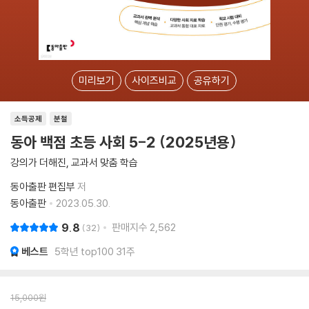
미리보기
사이즈비교
공유하기
소득공제
분철
동아 백점 초등 사회 5-2 (2025년용)
강의가 더해진, 교과서 맞춤 학습
동아출판 편집부
저
동아출판
2023.05.30.
9.8
판매지수
2,562
32
베스트
5학년 top100 31주
15,000
원