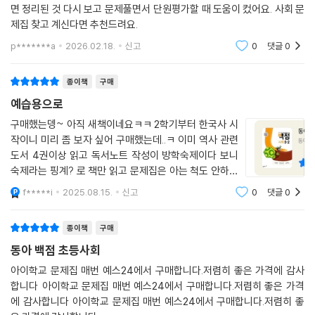
면 정리된 것 다시 보고 문제풀면서 단원평가할 때 도움이 컸어요. 사회 문
제집 찾고 계신다면 추천드려요.
p*******a
2026.02.18.
신고
0
댓글
0
종이책
구매
예습용으로
구매했는뎅~ 아직 새책이네요ㅋㅋ 2학기부터 한국사 시
작이니 미리 좀 보자 싶어 구매했는데..ㅋ 이미 역사 관련
도서 4권이상 읽고 독서노트 작성이 방학숙제이다 보니
숙제라는 핑계? 로 책만 읽고 문제집은 아는 척도 안하네
요ㅋㅋ 같이 하자고는 했지만 저두 그닥..ㅋ 학기 시작하
f*****i
2025.08.15.
신고
0
댓글
0
면 그때부터 하려구요^^ (인강 활용할 수 있어서 이 교재
로 선택!! )
종이책
구매
동아 백점 초등사회
아이학교 문제집 매번 예스24에서 구매합니다.저렴히 좋은 가격에 감사
합니다 아이학교 문제집 매번 예스24에서 구매합니다.저렴히 좋은 가격
에 감사합니다 아이학교 문제집 매번 예스24에서 구매합니다.저렴히 좋