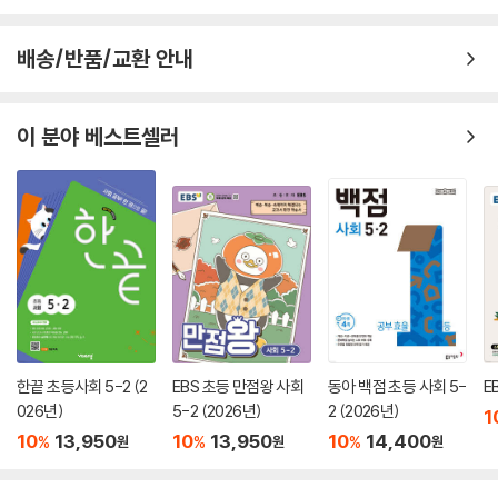
배송/반품/교환 안내
이 분야 베스트셀러
한끝 초등사회 5-2 (2
EBS 초등 만점왕 사회
동아 백점 초등 사회 5-
E
026년)
5-2 (2026년)
2 (2026년)
1
10
13,950
10
13,950
10
14,400
%
%
%
원
원
원