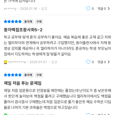
은 가격에 감사합니다
a*****y
2025.01.18.
신고
0
댓글
0
종이책
구매
동아백점초등사화5-2
학교 공부에 맞게 혼자 공부하기 좋아요. 예습 복습에 좋은 교재 같고 저희
는 엘리하이와 연계해서 공부하려고 구입했지만, 동아출판사에서 자체 동
영상 강의를 제공하니 꼭 엘리하이가 아니더라도 혼공하는 학생. 부모님이
집에서 지도하려는 학생에게 잘 맞을거 같아요
m*******e
2025.01.07.
신고
0
댓글
0
종이책
구매
제일 처음 푸는 문제집
제일 처음 입문용으로 만점왕을 예전에는 풀었는데 난이도가 좀 낮은듯해
서 한단계 높아보여 백점을 풀려고 구매했습니다.엘리하이에서도 백점을
풀어서 겸사겸사 구매했는데 처음 입문으로 풀기 좋은듯 해요.수학은 디딤
돌로 나머지 기본 과목들은 백점으로 하고있습니다