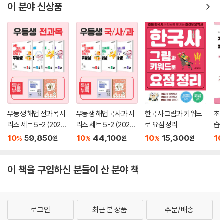
이 분야 신상품
우등생 해법 전과목 시
우등생 해법 국사과 시
한국사 그림과 키워드
초
리즈 세트 5-2 (2026
리즈 세트 5-2 (2026
로 요점 정리
습
년)
년)
2
10
59,850
10
44,100
10
15,300
1
%
%
%
원
원
원
이 책을 구입하신 분들이 산 분야 책
로그인
최근 본 상품
주문/배송