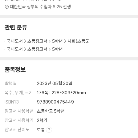
③ 대한민국 정부의 수립과 6·25 전쟁
관련 분류
국내도서
초등참고서
5학년
사회(초등5)
국내도서
초등참고서
5학년
품목정보
발행일
2023년 05월 30일
쪽수, 무게, 크기
176쪽 | 228*303*20mm
ISBN13
9788900475449
참고서 사용학년
초등학교 5학년
참고서 사용학기
2학기
참고서 난이도
보통