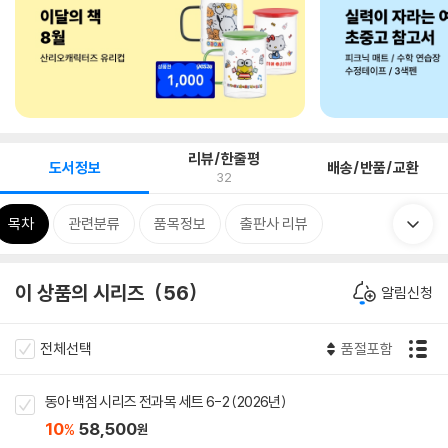
리뷰/한줄평
도서정보
배송/반품/교환
32
목차
관련분류
품목정보
출판사 리뷰
이 상품의 시리즈
56
알림신청
전체선택
품절포함
동아 백점 시리즈 전과목 세트 6-2 (2026년)
10
58,500
%
원