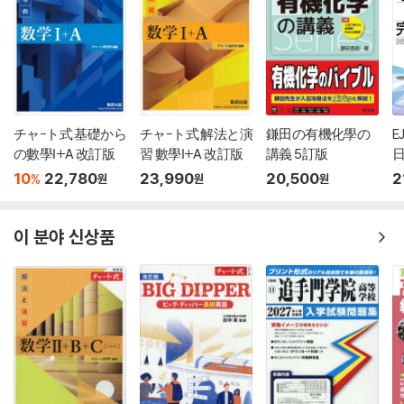
チャ-ト式 基礎から
チャ-ト式 解法と演
鎌田の有機化學の
E
の數學Ⅰ+A 改訂版
習 數學Ⅰ+A 改訂版
講義 5訂版
題
10
22,780
23,990
20,500
2
%
원
원
원
이 분야 신상품