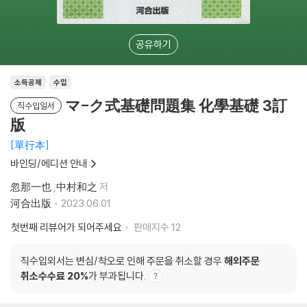
공유하기
소득공제
수입
マ-ク式基礎問題集 化學基礎 3訂
직수입일서
版
單行本
바인딩/에디션 안내
忽那一也
,
中村和之
저
河合出版
2023.06.01.
첫번째 리뷰어가 되어주세요
판매지수
12
직수입외서는 변심/착오로 인해 주문을 취소할 경우
해외주문
취소수수료 20%
가 부과됩니다.