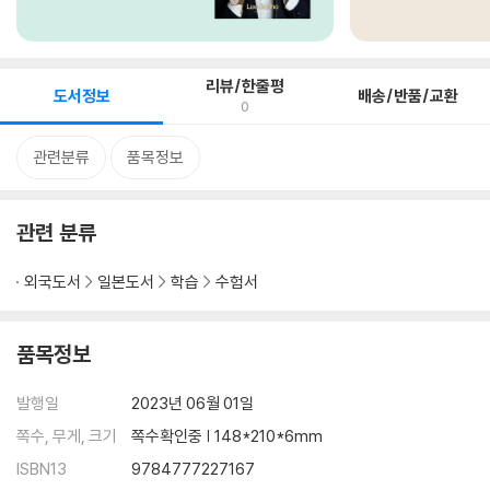
리뷰/한줄평
도서정보
배송/반품/교환
0
관련분류
품목정보
관련 분류
외국도서
일본도서
학습
수험서
품목정보
발행일
2023년 06월 01일
쪽수, 무게, 크기
쪽수확인중 | 148*210*6mm
ISBN13
9784777227167