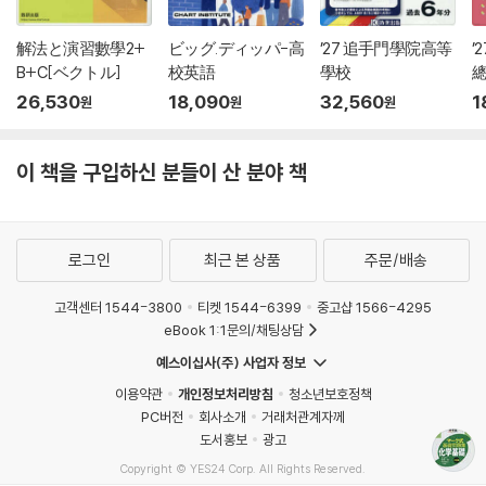
解法と演習數學2+
ビッグ.ディッパ-高
’27 追手門學院高等
’
B+C[ベクトル]
校英語
學校
26,530
18,090
32,560
1
원
원
원
이 책을 구입하신 분들이 산 분야 책
로그인
최근 본 상품
주문/배송
고객센터 1544-3800
티켓 1544-6399
중고샵 1566-4295
eBook 1:1문의/채팅상담
예스이십사(주) 사업자 정보
이용약관
개인정보처리방침
청소년보호정책
PC버전
회사소개
거래처관계자께
도서홍보
광고
Copyright © YES24 Corp. All Rights Reserved.
MATOM2