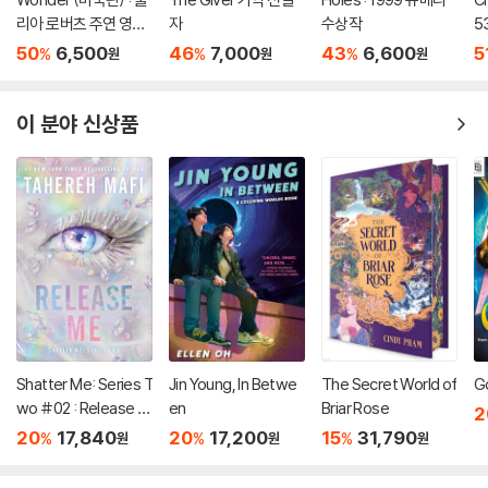
리아 로버츠 주연 영화
자
수상작
5
'원더' 원작 소설
50
6,500
46
7,000
43
6,600
5
%
%
%
원
원
원
이 분야 신상품
Shatter Me: Series T
Jin Young, In Betwe
The Secret World of
G
wo #02 : Release M
en
Briar Rose
2
e
20
17,840
20
17,200
15
31,790
%
%
%
원
원
원