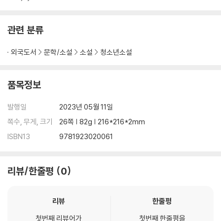
관련 분류
외국도서
문학/소설
소설
청소년소설
품목정보
발행일
2023년 05월 11일
쪽수, 무게, 크기
26쪽 | 82g | 216*216*2mm
ISBN13
9781923020061
리뷰/한줄평
0
리뷰
한줄평
첫번째 리뷰어가
첫번째 한줄평을