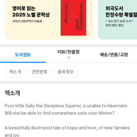
리뷰/한줄평
도서정보
배송/반품/교환
0
책소개
관련분류
품목정보
책소개
Poor little Sally the Sleepless Squirrel, is unable to hibernate.
Will she be able to find somewhere safe over Winter?
A beautifully illustrated tale of hope and love, of new families
and joy.