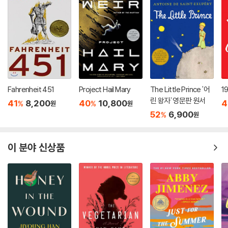
Fahrenheit 451
Project Hail Mary
The Little Prince '어
1
린 왕자' 영문판 원서
41
8,200
40
10,800
4
%
%
원
원
52
6,900
%
원
이 분야 신상품