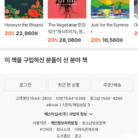
Honey in the Wound
The Vegetarian 한강
Just for the Summe
O
작가『채식주의자』 영문
r
20
22,960
2
%
원
판 (미국판)
20
28,080
20
16,560
%
%
원
원
이 책을 구입하신 분들이 산 분야 책
로그인
최근 본 상품
주문/배송
고객센터 1544-3800
티켓 1544-6399
중고샵 1566-4295
eBook 1:1문의/채팅상담
예스이십사(주) 사업자 정보
이용약관
개인정보처리방침
청소년보호정책
PC버전
회사소개
거래처관계자께
도서홍보
광고