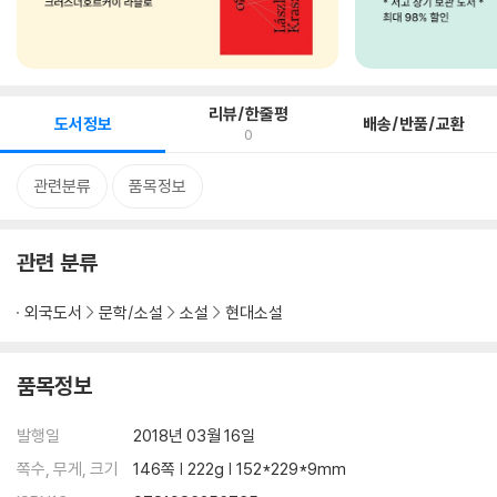
리뷰/한줄평
도서정보
배송/반품/교환
0
관련분류
품목정보
관련 분류
외국도서
문학/소설
소설
현대소설
품목정보
발행일
2018년 03월 16일
쪽수, 무게, 크기
146쪽 | 222g | 152*229*9mm