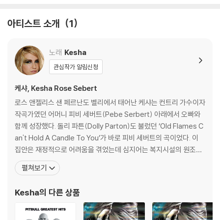
가능합니다.
2) 재생 음역의 왜곡을 최소화 하고 반복 재생시에도 최대한 일관되게 유
아티스트 소개
1
지되도록 디스크 센터 홀 구경이 작게 제작되는 경우가 있습니다. 턴테이
블 스핀들에 맞지 않는 경우에는 전용 제품 등을 이용하여 센터 홀을 조정
하시면 해결됩니다.
노래
Kesha
3) 디스크에 미세한 잔 흠집이 남아있거나 인쇄 면이 깨끗하지 않은 경우
관심작가 알림신청
가 있으며, 이는 상품의 불량이 아닙니다. 단, 재생에 이상이 있는 경우에는
불량으로 인한 반품/교환이 가능합니다
케샤, Kesha Rose Sebert
로스 앤젤리스 샌 페르난도 벨리에서 태어난 케샤는 컨트리 가수이자
※ 컬러 디스크
작곡가였던 어머니 피비 세버트(Pebe Serbert) 아래에서 오빠와
아래에 해당하는 경우는 불량이 아니므로 개봉 후 반품/교환이 불가합니
함께 성장했다. 돌리 파튼(Dolly Parton)도 불렀던 ‘Old Flames C
다.
an't Hold A Candle To You’가 바로 피비 세버트의 곡이었다. 이
1) 컬러 디스크는 웹 이미지와 실제 색상이 차이가 날 수 있습니다.
집안은 재정적으로 어려움을 겪었는데 심지어는 복지시설의 원조까
2) 컬러 디스크의 특성상 제작 공정시 앨범마다 색상 차이가 나는 경우도
지 받으며 생활했다고 한다. 가족이 테네시로 옮긴 이후에는 어머니
있습니다.
펼쳐보기
가 두 아이들을 스튜디오로 곧잘 데려갔다. 케샤가 곡을 쓰고 노래하
3) 컬러 디스크는 제작 과정에서 다른 색상 염료가 섞여 얼룩과 번짐, 반점
는데 어머니는 적극적으로 서포팅하려 했다. 그녀의 집은 패리스 힐
등이 발생할 수 있습니다.
Kesha
의 다른 상품
튼(Paris Hilto
※ 반품/교환 안내