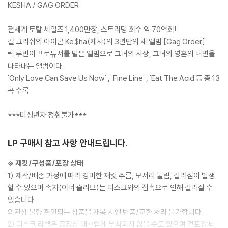
KESHA / GAG ORDER
전세계 토탈 세일즈 1,400만장, 스트리밍 회수 약 70억회!
걸 크러쉬의 아이콘 Ke$ha(케샤)의 3년만의 새 앨범 [Gag Order]
릭 루빈이 프로듀서를 맡은 앨범으로 그녀의 사상, 그녀의 영혼의 내면을
나타내는 앨범이다.
'Only Love Can Save Us Now' , 'Fine Line' , 'Eat The Acid'등 총 13
곡 수록.
***미성년자 청취불가***
LP 구매시 참고 사항 안내드립니다.
※ 재킷/구성품/포장 상태
1) 제작/배송 과정에 따라 경미한 재킷 주름, 모서리 눌림, 갈라짐이 발생
할 수 있으며 속지(이너 슬리브)는 디스크와의 접촉으로 인해 갈라질 수
있습니다.
외관상 불량 확인되는 상품을 개봉 시엔 반품/교환 처리 불가합니다.
2) 디스크 라벨은 공정상 매끄럽게 부착되지 않을 수도 있으며 겉포장 비