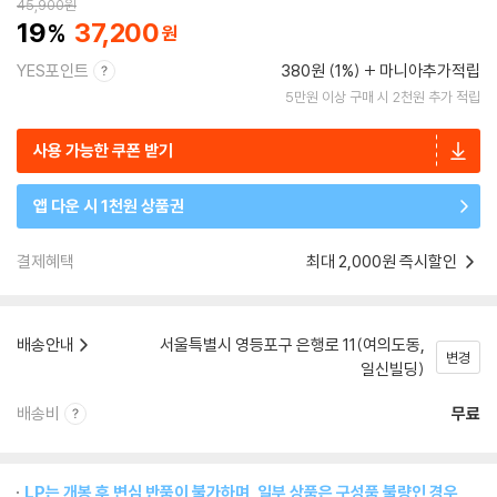
45,900
원
19
37,200
YES포인트
380원 (1%)
마니아추가적립
5만원 이상 구매 시 2천원 추가 적립
사용 가능한 쿠폰 받기
앱 다운 시 1천원 상품권
결제혜택
최대 2,000원 즉시할인
배송안내
서울특별시 영등포구 은행로 11(여의도동,
변경
일신빌딩)
배송비
무료
LP는 개봉 후 변심 반품이 불가하며, 일부 상품은 구성품 불량인 경우