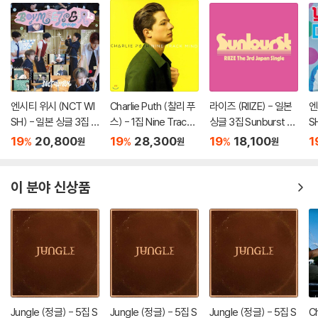
엔시티 위시 (NCT WI
Charlie Puth (찰리 푸
라이즈 (RIIZE) - 일본
엔
SH) - 일본 싱글 3집 Y
스) - 1집 Nine Track
싱글 3집 Sunburst [I
S
O-I-DON! / BOY ME
Mind [LP]
NITIAL PRESS]
O
19
20,800
19
28,300
19
18,100
1
%
%
%
원
원
원
ETS GIRL [통상판 BO
E
Y MEETS GIRL Ver.]
r.]
이 분야 신상품
Jungle (정글) - 5집 S
Jungle (정글) - 5집 S
Jungle (정글) - 5집 S
C