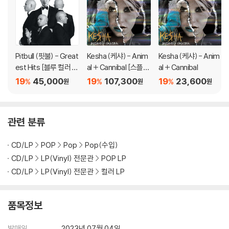
1) 불량으로 인한 반품/교환 요청 시에는 불량 확인을 위해 개봉 시의 동영
상을 요청할 수 있으며, 동영상이 없는 경우 반품/교환이 제한될 수 있습니
다.
관련 사진과 동영상 및 재생 기기 모델명을 첨부하여 첨부하여 고객센터에
문의 바랍니다.
Pitbull (핏불) - Great
Kesha (케샤) - Anim
Kesha (케샤) - Anim
2) LP는 잦은 배송 과정에서 재킷에 손상이 발생할 가능성이 높고 재판매
est Hits [블루 컬러 L
al + Cannibal [스플래
al + Cannibal
가 어려우므로 신중한 구매를 부탁드립니다.
P]
터 컬러 2LP]
19
45,000
19
107,300
19
23,600
%
%
%
원
원
원
관련 분류
CD/LP
POP
Pop
Pop(수입)
CD/LP
LP(Vinyl) 전문관
POP LP
CD/LP
LP(Vinyl) 전문관
컬러 LP
품목정보
발매일
2023년 07월 04일