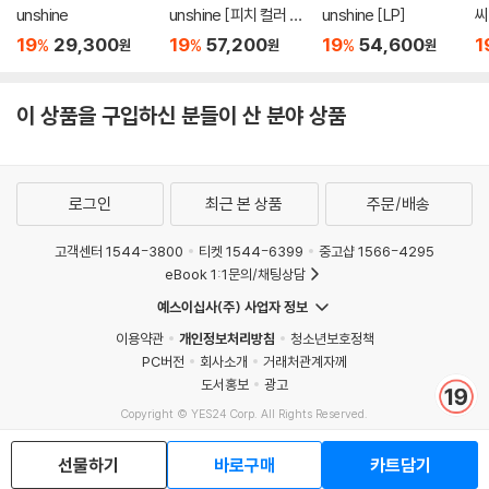
unshine
unshine [피치 컬러 L
unshine [LP]
씨
P]
19
29,300
19
57,200
19
54,600
1
%
%
%
원
원
원
이 상품을 구입하신 분들이 산 분야 상품
로그인
최근 본 상품
주문/배송
고객센터 1544-3800
티켓 1544-6399
중고샵 1566-4295
eBook 1:1문의/채팅상담
예스이십사(주) 사업자 정보
이용약관
개인정보처리방침
청소년보호정책
PC버전
회사소개
거래처관계자께
도서홍보
광고
Copyright © YES24 Corp. All Rights Reserved.
MATOM10
선물하기
바로구매
카트담기