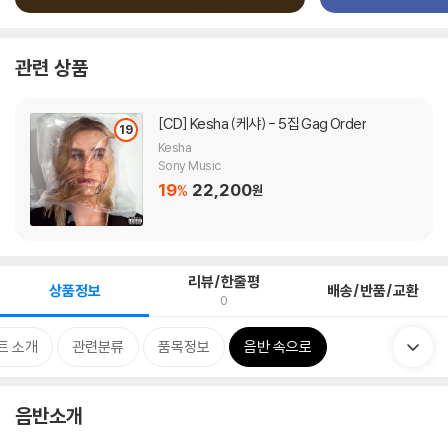
관련 상품
[CD]
Kesha (케샤) - 5집 Gag Order
19
Kesha
Sony Music
19
22,200
%
원
리뷰/한줄평
상품정보
배송/반품/교환
0
트 소개
관련분류
품목정보
음반 속으로
음반소개