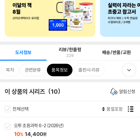
리뷰/한줄평
도서정보
배송/반품/교환
229
목차
관련분류
품목정보
출판사 리뷰
이 상품의 시리즈
10
알림신청
전체선택
품절포함
오투 초등과학 6-2 (2026년)
10
14,400
%
원