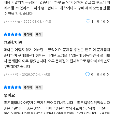
내용이 알차게 구성되어 있습니다. 하루 풀 양이 정해져 있고 그 루트에 따
라서 풀 수 있어서 아이가 좋아합니다. 매 학기마다 구매 해서 오랫동안 풀
수 있을 것 같습니다.
s*******n
2025.08.03.
신고
1
댓글
0
종이책
구매
#과학이란
과학을 어렵지 않게 이해할수 있었어요. 문제집 추천을 받고 이 문제집이
좋다하여 구매했는데 첨에는 어려운 느낌을 받았는데 정독하면서 풀어보
니 문제집이 아주 좋았습니다. 오투 문제집이 전체적으로 좋아서 6학년도
구매해야게습니다.
s******5
2026.07.04.
신고
0
댓글
0
종이책
구매
좋아요
좋은책입니아아주재미있게읽었어요감사합니다 좋은책을잘읽었습니다
좋은주말입니다좋은6월입니다아주좋은하루되세요아주감사합니다날이
많이더워졌네요좋은하루되시길바라며글을줄입니다감사합니다 ㄹ#5월