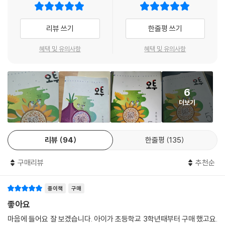
[학업성취도 평가 대비 문제 수록!]
_학업성취도 평가 대비 문제 1회(1~2단원)
리뷰 쓰기
한줄평 쓰기
_학업성취도 평가 대비 문제 2회(3~5단원)
혜택 및 유의사항
혜택 및 유의사항
6
더보기
리뷰
94
한줄평
135
구매리뷰
추천순
종이책
구매
좋아요
마음에 들어요 잘 보겠습니다. 아이가 초등학교 3학년때부터 구매 했고요.