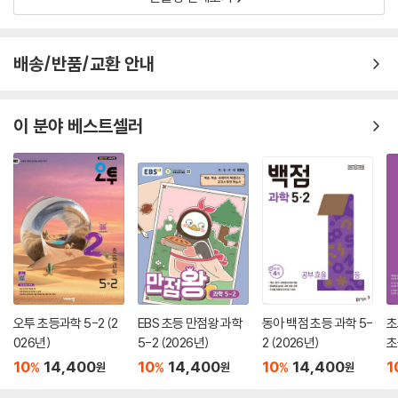
배송/반품/교환 안내
이 분야 베스트셀러
오투 초등과학 5-2 (2
EBS 초등 만점왕 과학
동아 백점 초등 과학 5-
초
026년)
5-2 (2026년)
2 (2026년)
초
10
14,400
10
14,400
10
14,400
1
%
%
%
원
원
원