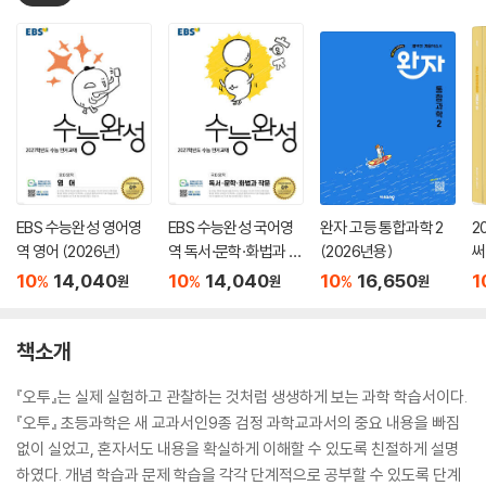
EBS 수능완성 영어영
EBS 수능완성 국어영
완자 고등 통합과학 2
2
역 영어 (2026년)
역 독서·문학·화법과 작
(2026년용)
써
문 (2026년)
서
10
14,040
10
14,040
10
16,650
1
%
%
%
원
원
원
책소개
『오투』는 실제 실험하고 관찰하는 것처럼 생생하게 보는 과학 학습서이다.
『오투』 초등과학은 새 교과서인9종 검정 과학교과서의 중요 내용을 빠짐
없이 실었고, 혼자서도 내용을 확실하게 이해할 수 있도록 친절하게 설명
하였다. 개념 학습과 문제 학습을 각각 단계적으로 공부할 수 있도록 단계