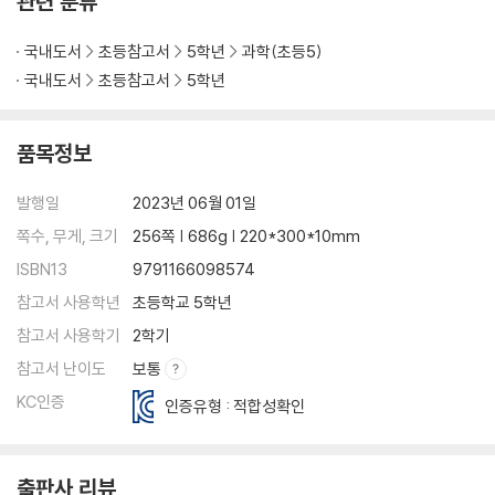
관련 분류
1 습도가 우리 생활에 주는 영향
2 이슬, 안개, 구름
국내도서
초등참고서
5학년
과학(초등5)
3 비와 눈이 내리는 과정
국내도서
초등참고서
5학년
4 고기압과 저기압
5 바람이 부는 까닭
6 우리나라의 계절별 날씨
품목정보
● 단원 정리하기, 단원 마무리 문제
발행일
2023년 06월 01일
3. 물체의 운동
쪽수, 무게, 크기
256쪽 | 686g | 220*300*10mm
1 물체의 운동을 나타내는 방법
ISBN13
9791166098574
2 여러 가지 물체의 운동
참고서 사용학년
초등학교 5학년
3 같은 거리를 이동한 물체의 빠르기 비교
4 같은 시간 동안 이동한 물체의 빠르기 비교
참고서 사용학기
2학기
5 물체의 속력을 나타내는 방법
참고서 난이도
보통
6 속력과 관련된 안전장치와 교통안전 수칙
KC인증
인증유형 : 적합성확인
● 단원 정리하기, 단원 마무리 문제
4. 산과 염기
출판사 리뷰
1 여러 가지 용액의 분류