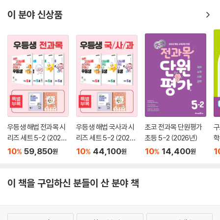
이 분야 신상품
우등생 해법 전과목 시
우등생 해법 국사과 시
초코 전과목 단원평가
구
리즈 세트 5-2 (2026
리즈 세트 5-2 (2026
초등 5-2 (2026년)
학
년)
년)
10
59,850
10
44,100
10
14,400
1
%
%
%
원
원
원
이 책을 구입하신 분들이 산 분야 책