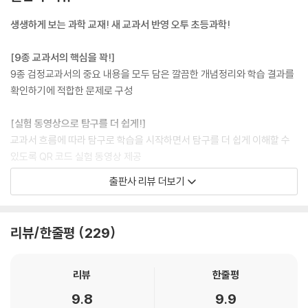
2 지시약을 이용한 여러 가지 용액의 분류 ⑴
생생하게 보는 과학 교재! 새 교과서 반영 오투 초등과학!
3 지시약을 이용한 여러 가지 용액의 분류 ⑵
4 산성 용액과 염기성 용액에 물질을 넣었을 때의 변화
[9종 교과서의 핵심을 꽉!]
5 산성 용액과 염기성 용액을 섞을 때의 변화
9종 검정교과서의 중요 내용을 모두 담은 깔끔한 개념정리와 학습 결과를
6 생활에서 산성 용액과 염기성 용액을 이용하는 예
확인하기에 적합한 문제로 구성
● 단원 정리하기, 단원 마무리 문제
[실험 동영상으로 탐구를 더 쉽게!]
교과서 흐름에 따라 탐구로 학습을 시작하면서 탐구를 더 쉽게 이해할 수
있도록 QR 코드 실험 동영상 제공
출판사 리뷰 더보기
[진도책, 평가책으로 구성!]
진도책으로 개념 학습을 하고, 평가책으로 학교 단원 평가 및 학업성취도
평가에 대비
리뷰/한줄평
229
_진도책: 하나의 개념을 기본 문제(핵심체크▶step1▶step2)와 실력
문제를 통해 완벽하게 학습하고, 단원 마무리 문제로 정리
_평가책: 단원 평가 대비(단원 정리, 쪽지 시험, 서술 쪽지 시험, 단원 평
리뷰
한줄평
가, 서술형 평가) + 학업성취도 평가 대비
9.8
9.9