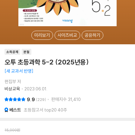
미리보기
사이즈비교
공유하기
소득공제
분철
오투 초등과학 5-2 (2025년용)
새 교과서 반영
편집부 저
비상교육
2023.06.01.
9.9
판매지수
31,410
229
베스트
초등참고서 top20 40주
15,000
원