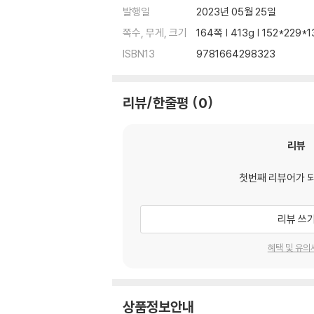
발행일
2023년 05월 25일
쪽수, 무게, 크기
164쪽 | 413g | 152*229
ISBN13
9781664298323
리뷰/한줄평
0
리뷰
첫번째 리뷰어가 
리뷰 쓰
혜택 및 유의
상품정보안내