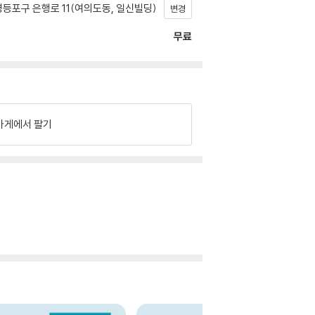
등포구 은행로 11(여의도동, 일신빌딩)
변경
무료
가게에서 팔기