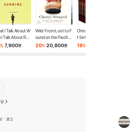
t I Talk About W
Wild: From Lost to F
Christian Heroes Gif
 I Talk About Run
ound on the Pacific
t Set (1-5): Christian
g
Crest Trail
Heroes: Then & No
7,900
20
20,800
18
88,480
%
%
%
원
원
원
w
상담
보
광고