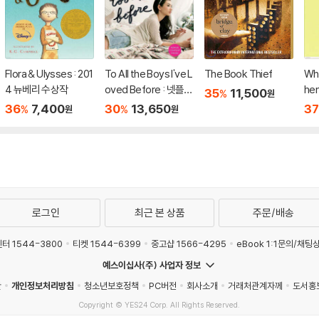
Flora & Ulysses : 201
To All the Boys I've L
The Book Thief
Wha
4 뉴베리 수상작
oved Before : 넷플릭
hen
35
11,500
%
원
스 영화 '내가 사랑했던
nin
36
7,400
30
13,650
37
%
%
원
원
모든 남자들에게' 원작
소설
로그인
최근 본 상품
주문/배송
터 1544-3800
티켓 1544-6399
중고샵 1566-4295
eBook 1:1문의/채팅
예스이십사(주) 사업자 정보
관
개인정보처리방침
청소년보호정책
PC버전
회사소개
거래처관계자께
도서홍
Copyright © YES24 Corp. All Rights Reserved.