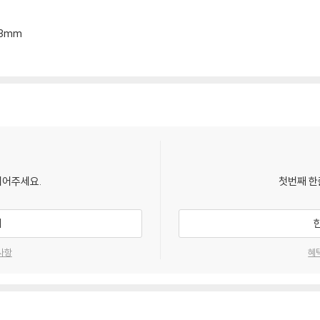
*13mm
되어주세요.
첫번째 한
기
사항
혜