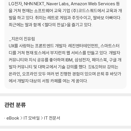
LG전자, NHN NEXT, Naver Labs, Amazon Web Services 등
__02. add를 이용한 스테이징 작업
을 거쳐 현재는 소프트웨어 교육 기업 (주)코드스쿼드에서 교육과 개
__03. 히스토리에서 파일 삭제하기
발을 하고 있다. 취미는 레트로 게임과 주짓수이고, 딸바보 아빠이다.
__04. 알아 두면 유용한 기타 팁
최근에는 딸과 함께 <젤다의 전설>을 즐기고 있다.
__찾아보기
_지은이 진유림
UX를 사랑하는 프론트엔드 개발자. 레진엔터테인먼트, 스마트스터
디를 거쳐 현재 토스에서 부지런히 웹 서비스를 만들고 있다. 개발자
커뮤니티와 지식 공유를 좋아하며 IBM, 삼성전자, 페이스북, 구글 개
발자 커뮤니티 및 대학교에서 기술 강의를 했다. 깃&깃허브 강의는
온라인, 오프라인 모두 여러 번 진행한 경험이 있으며 은퇴 후 바닷가
에서 개발자 대상의 서핑 카페를 여는 게 꿈이다.
관련 분류
eBook
IT 모바일
IT 전문서