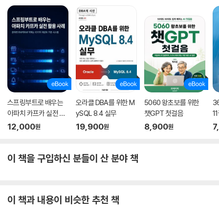
스프링부트로 배우는
오라클 DBA를 위한 M
5060 왕초보를 위한
3
아파치 카프카 실전 활
ySQL 8.4 실무
챗GPT 첫걸음
1
용 사례
기
12,000
19,900
8,900
7
원
원
원
이 책을 구입하신 분들이 산 분야 책
이 책과 내용이 비슷한 추천 책