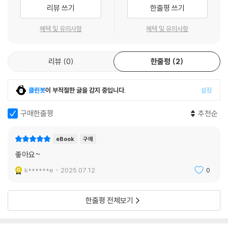
빠르게 필요한 명령어 기능을 익히는 것도 좋지만, 동작 원리를 알아야 문
리뷰 쓰기
한줄평 쓰기
제 상황도 능숙하게 해결하는 진정한 깃&깃허브 사용자가 될 수 있습니다.
CLI에서 명령어를 입력하고, 소스 코드의 버전을 관리하는 방법이 익숙해
혜택 및 유의사항
혜택 및 유의사항
졌다면 동작 원리를 알 수 있는 [PART 2]를 놓치지 마세요. 앞서 배운 기
초 명령어의 기능을 직접 소스 코드로 구현해 보며 깃의 동작 원리를 이해
리뷰
0
한줄평
2
할 수 있습니다.
클린봇
이 부적절한 글을 감지 중입니다.
설정
구매한줄평
추천순
eBook
구매
좋아요~
k******e
2025.07.12.
0
한줄평 전체보기