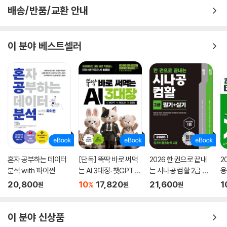
배송/반품/교환 안내
이 분야 베스트셀러
혼자 공부하는 데이터
[단독] 뚝딱 바로 써먹
2026 한 권으로 끝내
2
분석 with 파이썬
는 AI 3대장: 챗GPT ·
는 시나공 컴활 2급 필
용
제미나이 · 클로드
기+실기
문
20,800
10
17,820
21,600
1
%
원
원
원
이 분야 신상품