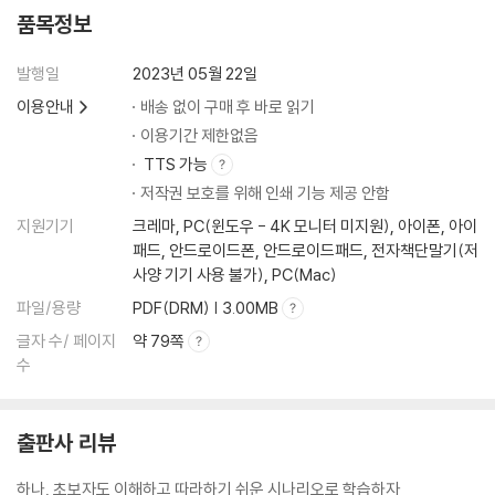
품목정보
발행일
2023년 05월 22일
이용안내
배송 없이 구매 후 바로 읽기
이용기간 제한없음
TTS 가능
저작권 보호를 위해 인쇄 기능 제공 안함
지원기기
크레마, PC(윈도우 - 4K 모니터 미지원), 아이폰, 아이
패드, 안드로이드폰, 안드로이드패드, 전자책단말기(저
사양 기기 사용 불가), PC(Mac)
파일/용량
PDF(DRM) | 3.00MB
글자 수/ 페이지
약 79쪽
수
출판사 리뷰
하나, 초보자도 이해하고 따라하기 쉬운 시나리오로 학습하자