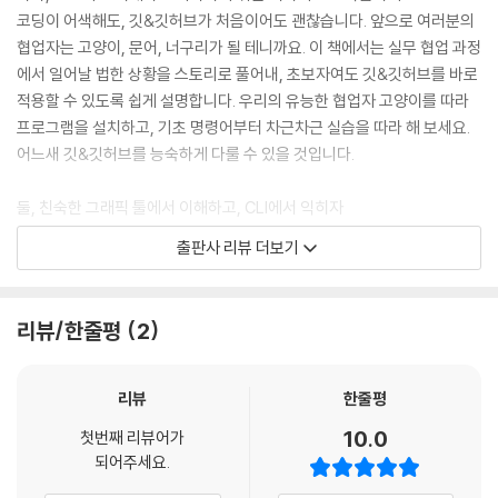
코딩이 어색해도, 깃&깃허브가 처음이어도 괜찮습니다. 앞으로 여러분의
협업자는 고양이, 문어, 너구리가 될 테니까요. 이 책에서는 실무 협업 과정
에서 일어날 법한 상황을 스토리로 풀어내, 초보자여도 깃&깃허브를 바로
적용할 수 있도록 쉽게 설명합니다. 우리의 유능한 협업자 고양이를 따라
프로그램을 설치하고, 기초 명령어부터 차근차근 실습을 따라 해 보세요.
어느새 깃&깃허브를 능숙하게 다룰 수 있을 것입니다.
둘, 친숙한 그래픽 툴에서 이해하고, CLI에서 익히자
[PART 1]에서는 깃을 다룰 수 있는 그래픽 툴인 ‘소스트리’에서 명령어를
출판사 리뷰 더보기
직관적으로 배웁니다. 그래픽 툴에서는 소스 코드가 필요 없습니다. 검은
색 명령 창인 ‘CLI’가 두려운 초보자도 소스트리에서는 버튼만으로 명령어
를 실행할 수 있습니다. 또한 그래프로 깃의 흐름을 시각적으로 확인할 수
리뷰/한줄평
2
있으므로 명령어 기능을 쉽게 이해하고 따라 실습할 수 있습니다. 명령어
를 이해했다면 [PART 2]에서는 CLI에 도전합니다. 소스트리에서 수행한
내용을 CLI 기반 ‘Git Bash’에 소스 코드로 직접 입력하고 결과를 출력하
리뷰
한줄평
는 반복 학습을 통해 깃&깃허브를 익힐 수 있습니다.
10.0
첫번째 리뷰어가
되어주세요.
셋, 동작 원리를 소스 코드로 직접 파헤쳐 보자