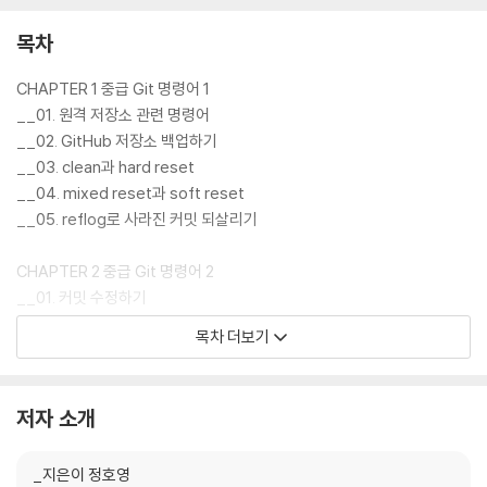
학생
● 오픈 소스 프로젝트 참여를 희망하는 개발자
목차
● 개발자와 함께 팀 프로젝트를 진행하며 소스 코드의 버전 관리를 하고
자 하는 디자이너, 기획자
CHAPTER 1 중급 Git 명령어 1
__01. 원격 저장소 관련 명령어
__02. GitHub 저장소 백업하기
__03. clean과 hard reset
__04. mixed reset과 soft reset
__05. reflog로 사라진 커밋 되살리기
CHAPTER 2 중급 Git 명령어 2
__01. 커밋 수정하기
__02. diff로 변경사항 체크하기
목차 더보기
__03. -X 옵션으로 충돌 해결하기
__04. rebase -i로 커밋 정리하기
__05. cherry-pick으로 커밋 골라먹기
저자 소개
CHAPTER 3 기타 Git 명령어
_지은이 정호영
__01. stash로 임시 저장하기