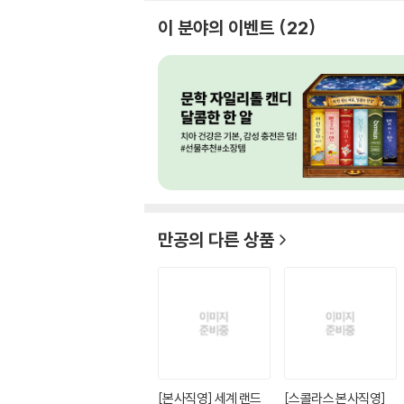
이 분야의 이벤트
22
만공
의 다른 상품
[본사직영] 세계 랜드
[스콜라스 본사직영]