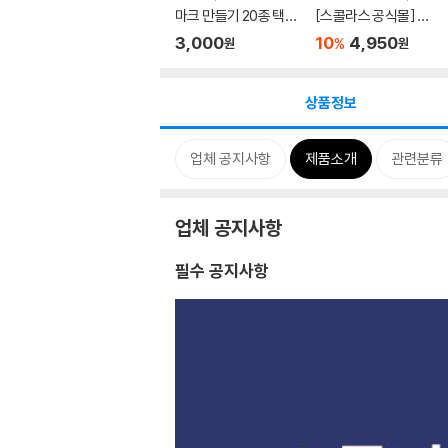
마크 만들기 20종 택1
[스콜라스 공식몰] 만
(활...
공한...
3,000
10
4,950
%
원
원
상품정보
업체 공지사항
제품소개
관련분류
업체 공지사항
필수 공지사항