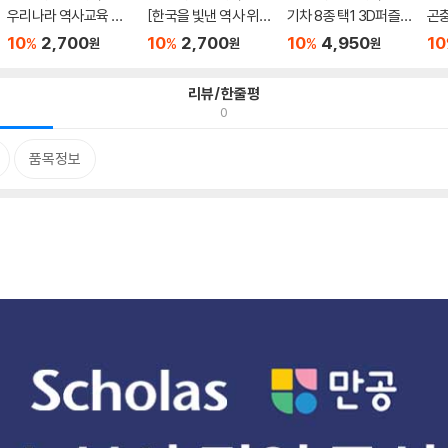
우리나라 역사교육 시
[한국을 빛낸 역사 위인
기차 8종 택1 3D퍼즐
곤충
리즈 ...
들]...
만들...
비/ .
10
2,700
10
2,700
10
4,950
10
%
%
%
원
원
원
리뷰/한줄평
0
품목정보