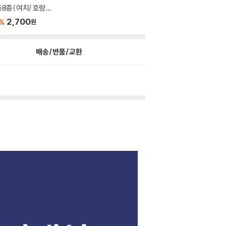
8종( 여치/ 호랑나
..
2,700
%
원
배송/반품/교환