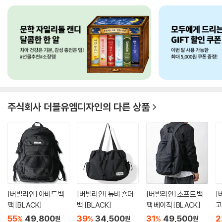
주식회사 더블유엠디자인
의 다른 상품
[버빌리안] 아비드 백
[버빌리안] 뉴비 숄더
[버빌리안] 소프트 백
[
팩 [BLACK]
백 [BLACK]
팩 베이직 [BLACK]
고
55
49,800
39
34,500
31
49,500
2
%
%
%
원
원
원