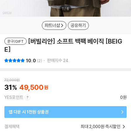
1
/
6
파트너샵
공유하기
[버빌리안] 소프트 백팩 베이직 [BEIG
문구/GIFT
E]
10.0
판매지수
24
2
72,000
원
31
49,500
YES포인트
0원
앱 다운 시 1천원 상품권
결제혜택
최대 2,000원 즉시할인