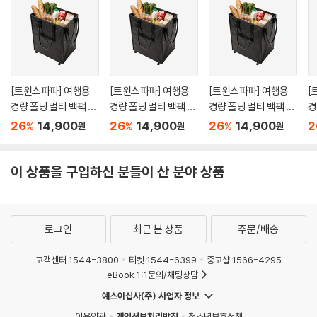
[트윈스파파] 여행용
[트윈스파파] 여행용
[트윈스파파] 여행용
[
경량 폴딩 멀티 백팩 25
경량 폴딩 멀티 백팩 25
경량 폴딩 멀티 백팩 25
경
L(P0000UFY/5컬러)
L(P0000UFY/5컬러)
L(P0000UFY/5컬러)
L
26
14,900
26
14,900
26
14,900
2
%
%
%
원
원
원
이 상품을 구입하신 분들이 산 분야 상품
로그인
최근 본 상품
주문/배송
고객센터 1544-3800
티켓 1544-6399
중고샵 1566-4295
eBook 1:1문의/채팅상담
예스이십사(주) 사업자 정보
이용약관
개인정보처리방침
청소년보호정책