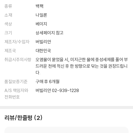
종류
백팩
소재
나일론
색상
베이지
크기
상세페이지 참고
제조자/수입자
버빌리안
제조국
대한민국
취급시주의사항
오염물이 묻었을 시, 미지근한 물에 중성세제를 풀어 부
드러운 천에 적신 후 한 방향으로 닦는 것을 권장드립니
다.
품질보증기준
구매 후 6개월
A/S 책임자와
버빌리안 02-939-1228
전화번호
리뷰/한줄평
2