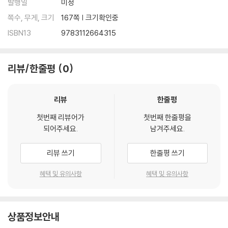
발행일
미정
쪽수, 무게, 크기
167쪽 | 크기확인중
ISBN13
9783112664315
리뷰/한줄평
0
리뷰
한줄평
첫번째 리뷰어가
첫번째 한줄평을
되어주세요.
남겨주세요.
리뷰 쓰기
한줄평 쓰기
혜택 및 유의사항
혜택 및 유의사항
상품정보안내