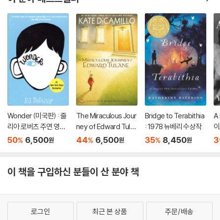
Wonder (미국판) : 줄
The Miraculous Jour
Bridge to Terabithia
A 
리아 로버츠 주연 영화
ney of Edward Tulan
: 1978 뉴베리 수상작
이
'원더' 원작 소설
e
50
6,500
44
6,500
35
8,450
3
%
%
%
원
원
원
이 책을 구입하신 분들이 산 분야 책
로그인
최근 본 상품
주문/배송