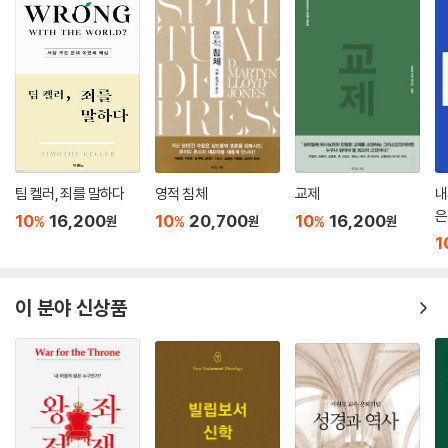
--- p.206
생명에 대한 통합적 접근방식과 이를 위한 부서 간 협력도 필요하지만, 문
명과 제국에 대한 비판과 신학적 회심이 필요하다. 즉 자본주의와 혼합주
의화된 현대 기독교를 신학적으로 비판하지 않으면 출발할 수 없다.
--- p.217
기후위기에 직면하여 사실 우리가 걱정하는 것은 지구 생명 전체의 멸종이
팀 켈러, 죄를 말하다
영적 침체
교제
내
라기보다는 우리 자신, 곧 인류의 멸망일지도 모른다. 하지만 인간의 구원
은
10
16,200
10
20,700
10
16,200
%
%
%
원
원
원
과 자연의 구원이 어느 때보다 긴밀하게 연결되어 있다는 사실을 우리는
1
알고 있다. 아담은 자연에 이름을 붙여줌으로써 자연과 인간이 긴밀한 관
계에 놓여 있음을 상기시킨다.
이 분야 신상품
--- p.249
수많은 생명은 다른 피조물을 위한 보상(ransom)을 위하여 그들의 고유
한 삶을 포기하였다. 이러한 점에서 예수는 자연 질서의 예외가 아니라, 그
정점을 보여주는 핵심 사례가 된다. 그리고 이러한 고난을 통해 기쁨에 도
달하는 능력은 기독교 최고의 창발이며 정수이다. 사실 우리 문화와 사회