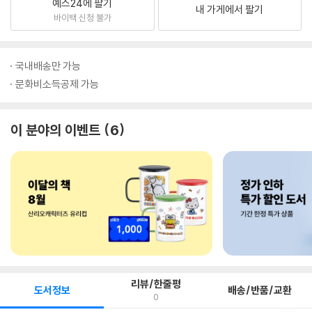
예스24에 팔기
내 가게에서 팔기
바이백 신청 불가
국내배송만 가능
문화비소득공제 가능
이 분야의 이벤트
6
리뷰/한줄평
도서정보
배송/반품/교환
0