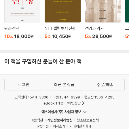
적 공론 장에서 자기를 비우고 타자와의 관계에서 자신의 행위를 상대화하
는 능력은 더불어 사는 생명 공동체의 존재론적 기초를 구성한다. 케노시
스의 사유는 그리스도교의 비움의 사랑을 우리 시대의 종교, 사회, 생명,
우주의 질서 속에서 더욱 유용하게 재현하는 지적 유산이다.
왕좌 전쟁
NTT 빌립보서 신학
성경과 역사
코
--- p.280
10
18,000
5
10,450
5
28,500
5
%
%
%
원
원
원
이 책을 구입하신 분들이 산 분야 책
로그인
최근 본 상품
주문/배송
고객센터 1544-3800
티켓 1544-6399
중고샵 1566-4295
eBook 1:1문의/채팅상담
예스이십사(주) 사업자 정보
이용약관
개인정보처리방침
청소년보호정책
PC버전
회사소개
거래처관계자께