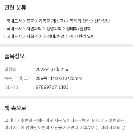
관련 분류
국내도서
종교
기독교(개신교)
목회와 신학
신학일반
국내도서
자연과학
생명과학
생태학/환경학
국내도서
사회 정치
생태/환경
생태/환경 일반
품목정보
발행일
2023년 07월 21일
쪽수, 무게, 크기
288쪽 | 148*210*20mm
ISBN13
9788970716183
책 속으로
그러나 기후변화 문제는 바로 지금 일어나는 긴박한 문제다. 기후변화는
이미 지구에 엄청난 이변과 재난을 가져왔다. 기후위기는 미래 세대의 문