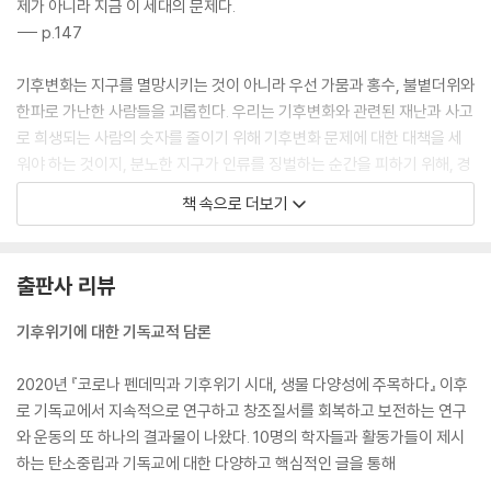
제가 아니라 지금 이 세대의 문제다.
--- p.147
기후변화는 지구를 멸망시키는 것이 아니라 우선 가뭄과 홍수, 불볕더위와
한파로 가난한 사람들을 괴롭힌다. 우리는 기후변화와 관련된 재난과 사고
로 희생되는 사람의 숫자를 줄이기 위해 기후변화 문제에 대한 대책을 세
워야 하는 것이지, 분노한 지구가 인류를 징벌하는 순간을 피하기 위해, 경
건한 마음으로 구름과 바람에 사죄하기 위해 기후변화 문제에 대처하는 것
책 속으로 더보기
은 아니다.
--- p.152
출판사 리뷰
그러나 그것은 정작 비교할 수 없을 정도로 기후에 영향을 주는 산업과 정
책과 규제로 비판의 초점이 가는 것을 흐린다. “원자화한 개인의 입장에서
기후위기에 대한 기독교적 담론
지구 기후를 안정시키는 데 막중한 기여를 할 수 있다는 생각은 객관적으
로 볼 때 생판 터무니없는 생각이다.” 개인의 노력을 폄하하는 것도 아니면
2020년 『코로나 펜데믹과 기후위기 시대, 생물 다양성에 주목하다』 이후
폄하할 수도 없다. 그러나 기후변화를 막는 개인이 있다면 그 개인은 “조직
로 기독교에서 지속적으로 연구하고 창조질서를 회복하고 보전하는 연구
화된 세계적 운동에 참가하는 일원”일 것이다.
와 운동의 또 하나의 결과물이 나왔다. 10명의 학자들과 활동가들이 제시
--- p.154
하는 탄소중립과 기독교에 대한 다양하고 핵심적인 글을 통해