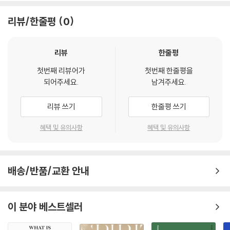
“정부, 의회 등 국가는 관료제의 경직성, 기업의 로비 등으로 진정한 친환
경 정책을 실행하기 어렵다. 기업은 단기 이익에 급급하여 장기적이고 윤
리뷰/한줄평
0
리적인 정책을 지지할 리 만무하다”는 의견에 설득력이 없지 않다. 이 목소
리들은 주류 기후변화 대응책이 유지하고자 하는 것을 마땅히 폭로해야 한
리뷰
한줄평
다고 주장한다. 그것은 자본주의와 성장주의, 인간중심주의, 과학기술낙
관주의 등이다. 또 그로부터 빚어지는 삶의 형태들 육식과 소비주의 등이
첫번째 리뷰어가
첫번째 한줄평을
다. 곧 이 목소리들은 여러 방식의 ‘탈’(脫, post)이 절대적으로 필요하다
되어주세요.
남겨주세요.
고 외친다.
--- p.161
리뷰 쓰기
한줄평 쓰기
혜택 및 유의사항
혜택 및 유의사항
“개인이 더 좋은 사람이 되는 것만으로는 현대 세계가 직면한 매우 복잡한
상황의 해결에 충분하지 않습니다. -중략- 사회 문제들은 단순히 개인적
선행의 총합이 아니라 공동체의 협력망을 통하여 해결해야 합니다. -중
략- 지속적인 변화를 이루는 데에 필요한 생태적 회개는 공동체의 회개이
배송/반품/교환 안내
기도 합니다.”
--- p.175
이 분야 베스트셀러
기후변화의 위기 속에서 인간은 생명, 정의, 사랑을 위한 헌신으로 부름받
았다. 기후변화는 윤리적이며 영적 문제이다.