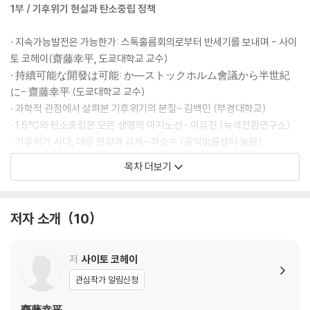
1부 / 기후위기 현실과 탄소중립 정책
· 지속가능발전은 가능한가: 스톡홀름회의로부터 반세기를 보내며 - 사이
토 코헤이(齋藤幸平, 도쿄대학교 교수)
· 持續可能な開發は可能: か―ストックホルム會議から半世紀
に- 齋藤幸平 (도쿄대학교 교수)
· 과학적 관점에서 살펴본 기후위기의 본질- 김백민 (부경대학교)
· 1.5℃와 탄소중립은 모든 생명의 마지노선- 이유진 (녹색전환연구소)
· 기후위기 시대, 대응 현황과 과제- 하승수 (공익법률센터 농본)
목차 더보기
2부 / 기후위기와 탄소중립 정책 그리고 기독교 과제
· 독일의 기후위기 대응의 성공과 실패, 그리고 교회의 과제- 마쿠스 드뢰
저자 소개
10
게 (Dr. Dr. h.c. Markus Droge, 베를린 미래 재단)
· Erfolg und Misserfolg im Kampf gegen die Klimakrise in Deuts
chland und die Aufgabe der Kirche- Dr.Dr.h.c. Markus Druge (베
저
사이토 코헤이
를린 미래 재단)
관심작가 알림신청
· 기독교 교양 강의실에서 기후변화 가르치기- 김학철 (연세대학교)
· WCC 생명선교와 한국교회의 생명선교 과제- 황홍렬 (부산장신대학교)
齋藤幸平