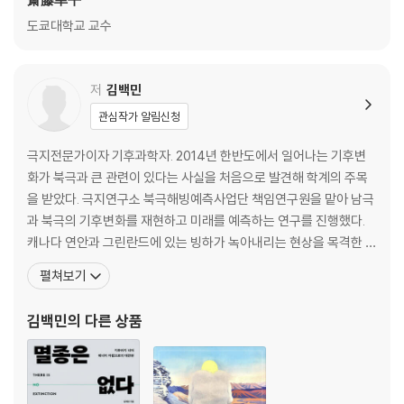
· 기후위기 시대에 인간 생태학과 생태신학의 연대- 이성호 (배재대학교)
도쿄대학교 교수
· 기후위기와 전환 속의 신학- 박영식 (서울신학대학교)
· 신의 케노시스와 자연의 창조- 전철 (한신대학교)
저
김백민
관심작가 알림신청
극지전문가이자 기후과학자. 2014년 한반도에서 일어나는 기후변
화가 북극과 큰 관련이 있다는 사실을 처음으로 발견해 학계의 주목
을 받았다. 극지연구소 북극해빙예측사업단 책임연구원을 맡아 남극
과 북극의 기후변화를 재현하고 미래를 예측하는 연구를 진행했다.
캐나다 연안과 그린란드에 있는 빙하가 녹아내리는 현상을 목격한 이
후, 녹은 빙하가 전 세계에 일으킬 나비효과를 경고해왔다. 기후위기
펼쳐보기
는 현재 진행형이지만 그럼에도 결국 인류가 기후위기를 넘어설 답을
찾아내리라는 밝은 전망을 내놓는다. 과학자의 자리에서 지구와 인류
김백민
의 다른 상품
의 공존을 모색하는 것이 목표다. 서울대학교에서 대기과학을 전공하