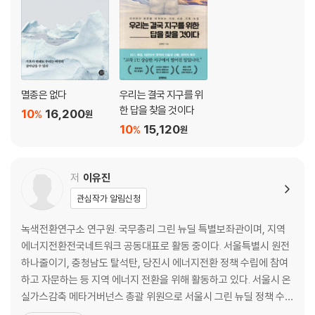
멸종은 없다
우리는 결국 지구를 위
한 답을 찾을 것이다
10
16,200
%
원
10
15,120
%
원
저
이유진
관심작가 알림신청
녹색전환연구소 연구원. 국무총리 그린 뉴딜 특별보좌관이며, 지역
에너지전환전국네트워크 공동대표로 활동 중이다. 서울특별시 원전
하나줄이기, 충청남도 탈석탄, 당진시 에너지전환 정책 수립에 참여
하고 자문하는 등 지역 에너지 전환을 위해 활동하고 있다. 서울시 온
실가스감축 메타거버넌스 총괄 위원으로 서울시 그린 뉴딜 정책 수립
과 집행에 참여하고 있다. 녹색당 당원이며, 전 녹색당 공동운영위원