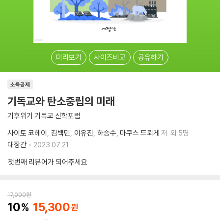
미리보기
사이즈비교
공유하기
소득공제
기독교와 탄소중립의 미래
기후위기 기독교 신학포럼
사이토 코헤이
김백민
이유진
하승수
마쿠스 드뢰게
저
외 5명
대장간
2023.07.21.
첫번째 리뷰어가 되어주세요
17,000
원
10
15,300