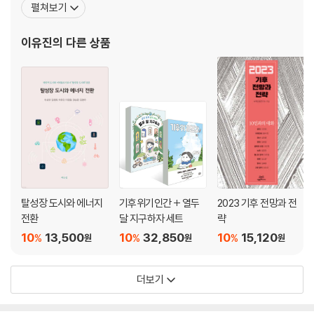
펼쳐보기
장을 역임했다. KDI 국제정책대학원에서 공공정책을, 서울대학교 환
경대학원에서 도시계획학을 전공했다. 저서로는 『원전 하나 줄이기』,
이유진
의 다른 상품
『전환도시』, 『태양과 바람을 경작하다』, 『동네에너지가 희망이다
탈성장 도시와 에너지
기후위기인간 + 열두
2023 기후 전망과 전
전환
달 지구하자 세트
략
10
13,500
10
32,850
10
15,120
%
%
%
원
원
원
더보기