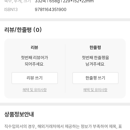
쪽수, 무게, 크기
332쪽 | 658g | 229*152*22mm
ISBN13
9781164351900
리뷰/한줄평
0
리뷰
한줄평
첫번째 리뷰어가
첫번째 한줄평을
되어주세요.
남겨주세요.
리뷰 쓰기
한줄평 쓰기
혜택 및 유의사항
혜택 및 유의사항
상품정보안내
직수입외서의 경우, 해외거래처에서 제공하는 정보가 부족하여 제목, 표