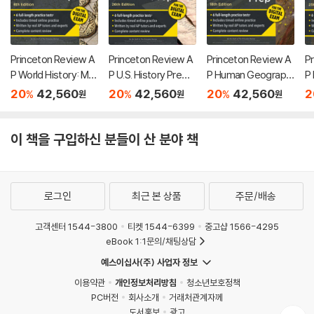
Princeton Review A
Princeton Review A
Princeton Review A
P
P World History: Mo
P U.S. History Premi
P Human Geograph
P
dern Premium Prep,
um Prep, 26th Editio
y Premium Prep, 18t
P
20
42,560
20
42,560
20
42,560
2
%
%
%
원
원
원
8th Edition: 6 Practic
n: 6 Practice Tests
h Edition: 6 Practice
Ed
e Tests + Digital Pra
+ Digital Practice On
Tests + Digital Prac
es
ctice Online + Cont
line + Content Revie
tice Online + Conte
c
이 책을 구입하신 분들이 산 분야 책
ent Review
w
nt Review
R
로그인
최근 본 상품
주문/배송
고객센터 1544-3800
티켓 1544-6399
중고샵 1566-4295
eBook 1:1문의/채팅상담
예스이십사(주) 사업자 정보
이용약관
개인정보처리방침
청소년보호정책
PC버전
회사소개
거래처관계자께
도서홍보
광고