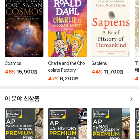
Cosmos
Charlie and the Cho
Sapiens
Th
colate Factory
베
46
15,900
44
11,700
%
%
원
원
47
6,200
4
%
원
이 분야 신상품