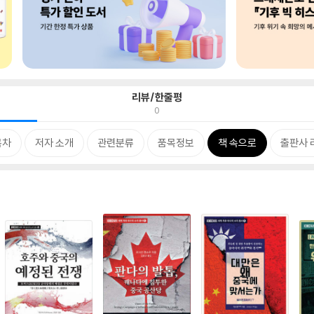
리뷰/한줄평
0
목차
저자 소개
관련분류
품목정보
책 속으로
출판사 