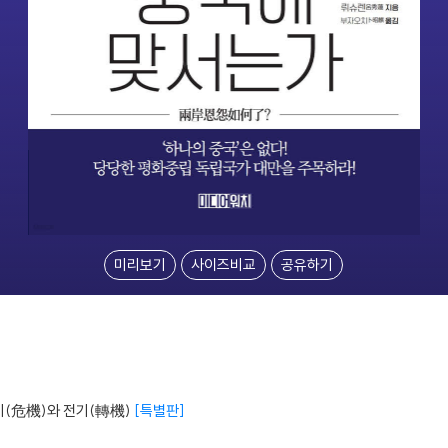
미리보기
사이즈비교
공유하기
기(危機)와 전기(轉機)
특별판