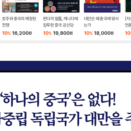
호주와 중국의 예정된
판다의 발톱, 캐나다에
대만은 왜 중국에 맞서
[자료집]
전쟁
침투한 중국 공산당
는가
언론
안부
10
16,200
10
19,800
10
18,000
10
%
%
%
원
원
원