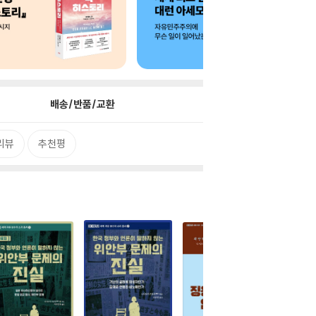
배송/반품/교환
리뷰
추천평