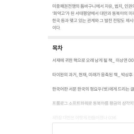
미중패권전쟁의 틈바구니에서 자유, 법치, 인권의
‘화약고’가 된 서태평양에서 대만과 동북아의 미
한국 등과 맺고 있는 관계와 그 발전 전망도 제
이다.
목차
서재에 귀한 핵으로 오래 남게 될 책_ 이상연 00
타이완의 과거, 현재, 미래가 응축된 책_ 박상후 
한국어판 서문 한국의 펑요우(벗)에게 드리는 글 
프롤로그 소프트파워로 동북아를 황금의 삼각지
제1장 대만은 어떻게 만들어졌나 036
제2장 대만은 누구의 것인가 054