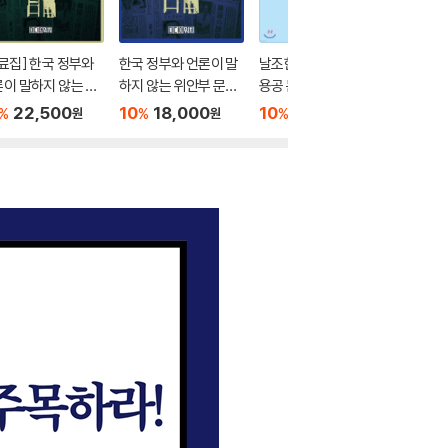
더보기
 한국 정부와
한국 정부와 언론이 말
날조한, 징용공 없는 징
이 말하지 않는 위
하지 않는 위안부 문제
용공 문제
 문제의 진실
의 진실
22,500
10
18,000
10
16,200
%
%
%
원
원
원