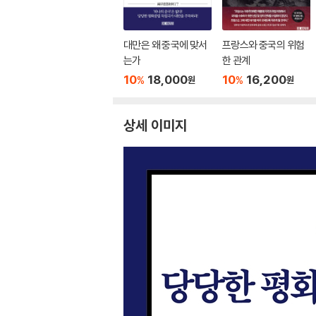
대만은 왜 중국에 맞서
프랑스와 중국의 위험
는가
한 관계
10
18,000
10
16,200
%
%
원
원
상세 이미지