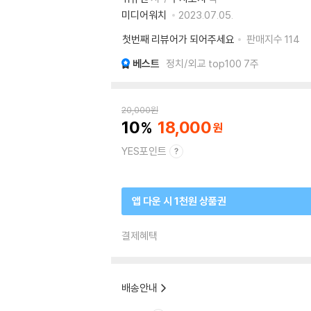
미디어워치
2023.07.05.
첫번째 리뷰어가 되어주세요
판매지수
114
베스트
정치/외교 top100 7주
20,000
원
10
18,000
YES포인트
앱 다운 시 1천원 상품권
결제혜택
배송안내