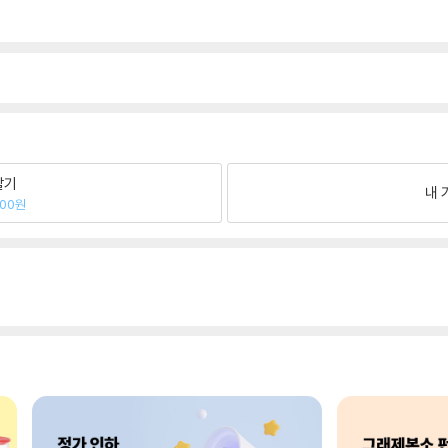
팔기
내 
800원