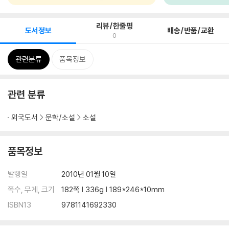
리뷰/한줄평
도서정보
배송/반품/교환
0
관련분류
품목정보
관련 분류
외국도서
문학/소설
소설
품목정보
발행일
2010년 01월 10일
쪽수, 무게, 크기
182쪽 | 336g | 189*246*10mm
ISBN13
9781141692330