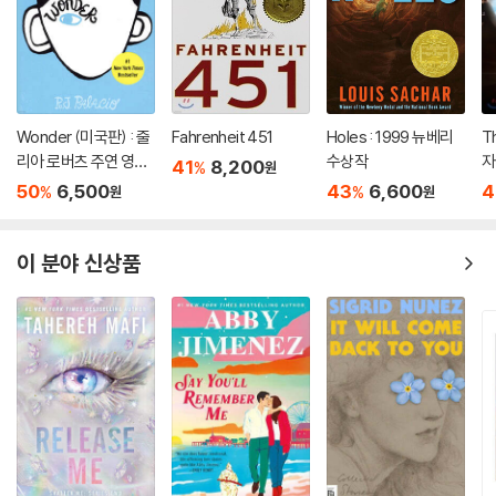
Wonder (미국판) : 줄
Fahrenheit 451
Holes : 1999 뉴베리
T
리아 로버츠 주연 영화
수상작
자
41
8,200
%
원
'원더' 원작 소설
50
6,500
43
6,600
4
%
%
원
원
이 분야 신상품