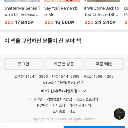
Shatter Me: Series T
Say You'll Rememb
It Will Come Back to
D
wo #02 : Release M
er Me
You: Collected Stori
P
e
es
20
17,840
20
16,560
20
24,240
2
%
%
%
원
원
원
이 책을 구입하신 분들이 산 분야 책
로그인
최근 본 상품
주문/배송
고객센터 1544-3800
티켓 1544-6399
중고샵 1566-4295
eBook 1:1문의/채팅상담
예스이십사(주) 사업자 정보
이용약관
개인정보처리방침
청소년보호정책
PC버전
회사소개
거래처관계자께
도서홍보
광고
Copyright © YES24 Corp. All Rights Reserved.
MATOM13