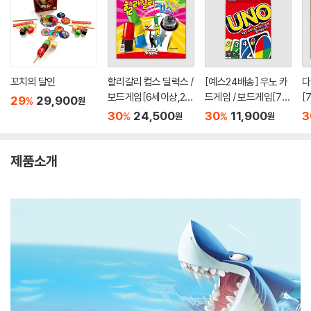
꼬치의 달인
할리갈리 컵스 딜럭스 /
[예스24배송] 우노 카
다
보드게임[6세이상,2~
드게임 / 보드게임[7세
[
29
29,900
%
원
4인]
이상,2인~10인]
30
24,500
30
11,900
3
%
%
원
원
제품소개