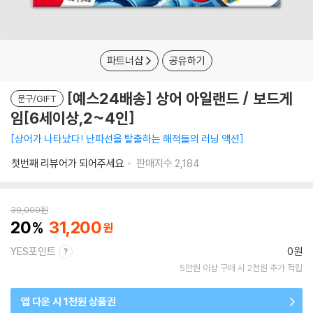
파트너샵
공유하기
[예스24배송] 상어 아일랜드 / 보드게
문구/GIFT
임[6세이상,2~4인]
상어가 나타났다! 난파선을 탈출하는 해적들의 러닝 액션
첫번째 리뷰어가 되어주세요
판매지수
2,184
39,000
원
20
31,200
YES포인트
0원
5만원 이상 구매 시 2천원 추가 적립
앱 다운 시 1천원 상품권