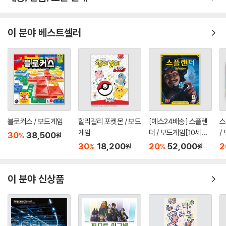
이 분야 베스트셀러
블로커스 / 보드게임
할리갈리 포켓몬 / 보드
[예스24배송] 스플렌
스
게임
더 / 보드게임[10세이
/
30
38,500
%
원
상,2인~4인]
~
30
18,200
20
52,000
2
%
%
원
원
이 분야 신상품