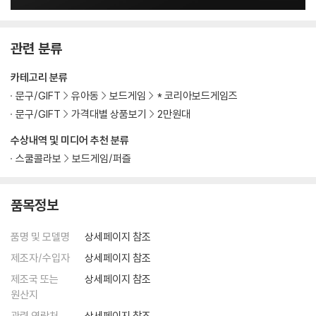
관련 분류
카테고리 분류
문구/GIFT
유아동
보드게임
* 코리아보드게임즈
문구/GIFT
가격대별 상품보기
2만원대
수상내역 및 미디어 추천 분류
스쿨콜라보
보드게임/퍼즐
품목정보
품명 및 모델명
상세페이지 참조
제조자/수입자
상세페이지 참조
제조국 또는
상세페이지 참조
원산지
관련 연락처
상세페이지 참조