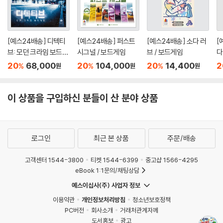
[예스24배송] 디텍티
[예스24배송] 퍼스트
[예스24배송] 소다 러
[
브: 모던 크라임 보드게
시그널 / 보드게임
브 / 보드게임
다
임 / 보드게임
20
68,000
20
104,000
20
14,400
2
%
%
%
원
원
원
이 상품을 구입하신 분들이 산 분야 상품
로그인
최근 본 상품
주문/배송
고객센터 1544-3800
티켓 1544-6399
중고샵 1566-4295
eBook 1:1문의/채팅상담
예스이십사(주) 사업자 정보
이용약관
개인정보처리방침
청소년보호정책
PC버전
회사소개
거래처관계자께
도서홍보
광고