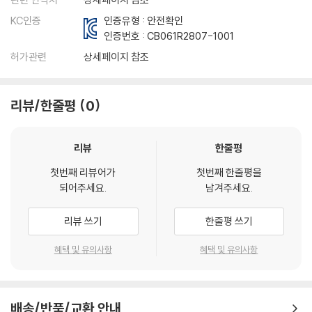
KC인증
인증유형 : 안전확인
인증번호 :
CB061R2807-1001
허가관련
상세페이지 참조
리뷰/한줄평
0
리뷰
한줄평
첫번째 리뷰어가
첫번째 한줄평을
되어주세요.
남겨주세요.
리뷰 쓰기
한줄평 쓰기
혜택 및 유의사항
혜택 및 유의사항
배송/반품/교환 안내