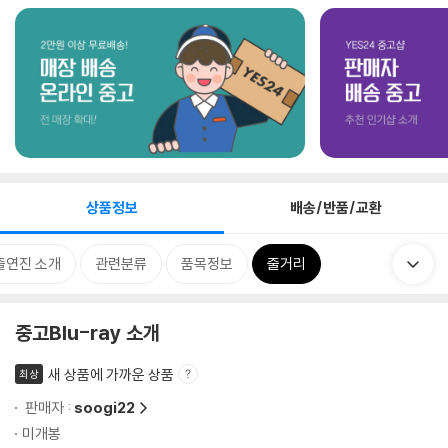
상품정보
배송/반품/교환
출연진 소개
관련분류
품목정보
줄거리
중고Blu-ray 소개
새 상품에 가까운 상품
최상
판매자 :
soogi22
미개봉