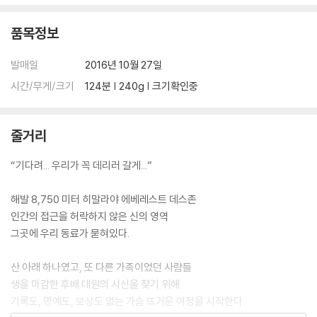
품목정보
발매일
2016년 10월 27일
시간/무게/크기
124분 | 240g | 크기확인중
줄거리
“기다려... 우리가 꼭 데리러 갈게...”
해발 8,750 미터 히말라야 에베레스트 데스존
인간의 접근을 허락하지 않은 신의 영역
그곳에 우리 동료가 묻혀있다.
산 아래 하나였고, 또 다른 가족이었던 사람들
생을 마감한 후배 대원의 시신을 찾기 위해
기록도, 명예도, 보상도 없는 가슴 뜨거운 여정을 시작한다.