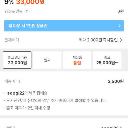
9
33,000
YES포인트
0원
앱 다운 시 1천원 상품권
결제혜택
최대 2,000원 즉시할인
중고 Blu-ray
새상품
중고
원제
33,000
원
품절
25,000
원~
배송비
2,500원
soogi22
에서 직접배송
도서산간/제주지역의 경우 추가 배송비가 발생할 수 있습니다.
출고 이후 1~2일 이내 수령