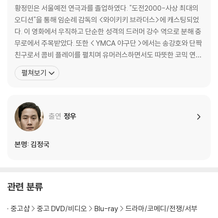
황정민은 서울예전 연극과를 졸업하였다. "도전2000-사상 최대의
오디션"을 통해 임순례 감독의 <와이키키 브라더스>에 캐스팅되었
다. 이 영화에서 우직하고 단순한 성격의 드러머 강수 역으로 분해 충
무로에서 주목받았다. 또한 < YMCA 야구단 >에서는 송강호와 단짝
친구로서 콤비 플레이를 펼치며 유머러스하면서도 따뜻한 코믹 연기
를 선보이고, <로드무비>에서는 사랑은 상처뿐이라고 생각하면서도
펼쳐보기
또다시 남자와 사랑에 빠지는 동성애자 대식 역으로 나온다. 이처럼
황정민은 어리숙한 시골청년에서, 상처 많은 동성애자, 또 조금은 뺀
질거리는 비열한 변호사까지 그 다양한 캐릭터를 넘나들며
출연
정우
본명: 김정국
관련 분류
중고샵
중고 DVD/비디오
Blu-ray
드라마/코메디/전쟁/서부