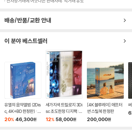
전자상거래에 어긋나는 판매사례: 직거래 유도
배송/반품/교환 안내
이 분야 베스트셀러
유열의 음악앨범 (2Dis
세가지색 트릴로지 3Di
[4K 블루레이] 애프터
써
c, 4K+BD 한정판) : 블
sc 초도한정 디지팩 :
썬 스틸북 한정판
6
루레이
블루레이
20
46,300
12
58,000
200,000
%
%
원
원
원