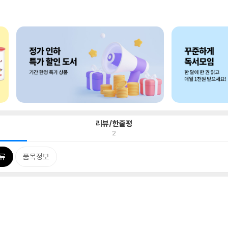
리뷰/한줄평
2
류
품목정보