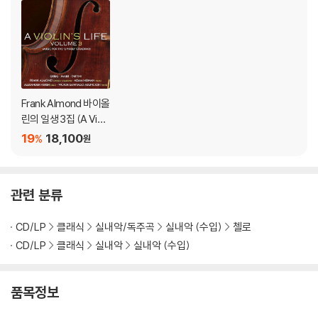
Frank Almond 바이올
린의 일생 3집 (A Violi
n's Life, Volume 3 -
19
18,100
%
원
Music For the 'lipinsk
i' Stradivari)
관련 분류
CD/LP
클래식
실내악/독주곡
실내악 (수입)
첼로
CD/LP
클래식
실내악
실내악 (수입)
품목정보