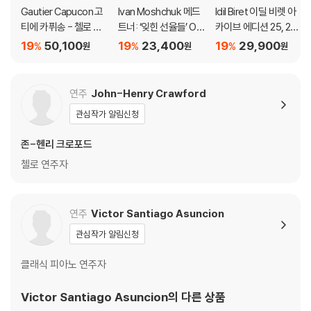
Gautier Capucon 고
Ivan Moshchuk 메드
Idil Biret 이딜 비렛 아
티에 카퓌송 - 첼로 소
트너: ‘잊힌 선율들’ Op.
카이브 에디션 25, 26
품집 '인투이션' (Intuiti
38 / 라흐마니노프: 회
집 (Archive Edition V
19
50,100
19
23,400
19
29,900
%
%
%
원
원
원
on) [UHQCD]
화적 연습곡 (Medtne
ol 25, 26)
r: Forgotten Melodie
s / Rachmaninov: Et
연주
John-Henry Crawford
udes-Tableaux)
관심작가 알림신청
존-헨리 크로포드
첼로 연주자
연주
Victor Santiago Asuncion
관심작가 알림신청
클래식 피아노 연주자
Victor Santiago Asuncion
의 다른 상품