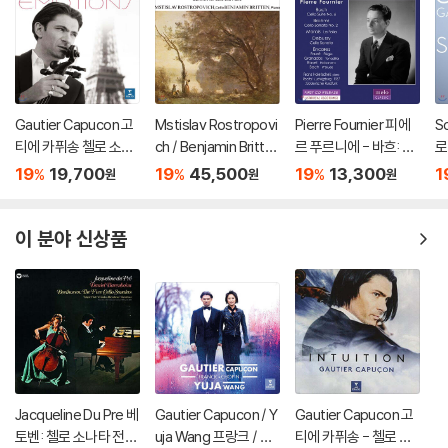
Gautier Capucon 고
Mstislav Rostropovi
Pierre Fournier 피에
S
티에 카퓌송 첼로 소품
ch / Benjamin Britte
르 푸르니에 - 바흐: 첼
로
집 (Emotions)
n 슈베르트: 아르페지
로 모음곡 6번 / 브람
집
19
19,700
19
45,500
19
13,300
1
%
%
%
원
원
원
오네 소나타 / 브리지:
스: 소나타 2번 / 마랭
C
첼로 소나타 [LP]
마레: 라 폴리아 외 (J.S.
M
Bach: Cello Suite B
이 분야 신상품
WV1012 / Brahms: S
onata Op.99 / Marin
Marais: La Folia)
Jacqueline Du Pre 베
Gautier Capucon / Y
Gautier Capucon 고
토벤: 첼로 소나타 전집
uja Wang 프랑크 / 쇼
티에 카퓌송 - 첼로 소