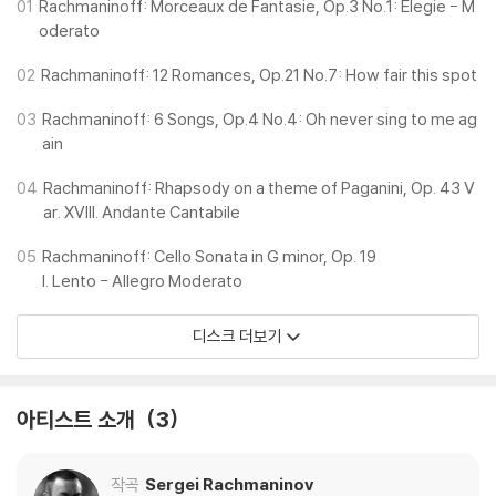
01
Rachmaninoff: Morceaux de Fantasie, Op.3 No.1: Elegie - M
oderato
02
Rachmaninoff: 12 Romances, Op.21 No.7: How fair this spot
03
Rachmaninoff: 6 Songs, Op.4 No.4: Oh never sing to me ag
ain
04
Rachmaninoff: Rhapsody on a theme of Paganini, Op. 43 V
ar. XVIII. Andante Cantabile
05
Rachmaninoff: Cello Sonata in G minor, Op. 19
I. Lento - Allegro Moderato
디스크 더보기
아티스트 소개
3
작곡
Sergei Rachmaninov