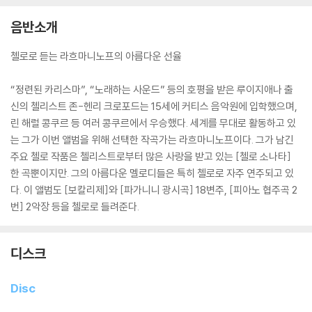
음반소개
첼로로 듣는 라흐마니노프의 아름다운 선율
“정련된 카리스마”, “노래하는 사운드” 등의 호평을 받은 루이지애나 출
신의 첼리스트 존-헨리 크로포드는 15세에 커티스 음악원에 입학했으며,
린 해럴 콩쿠르 등 여러 콩쿠르에서 우승했다. 세계를 무대로 활동하고 있
는 그가 이번 앨범을 위해 선택한 작곡가는 라흐마니노프이다. 그가 남긴
주요 첼로 작품은 첼리스트로부터 많은 사랑을 받고 있는 [첼로 소나타]
한 곡뿐이지만. 그의 아름다운 멜로디들은 특히 첼로로 자주 연주되고 있
다. 이 앨범도 [보칼리제]와 [파가니니 광시곡] 18변주, [피아노 협주곡 2
번] 2악장 등을 첼로로 들려준다.
디스크
Disc