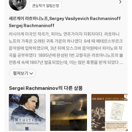
관심작가 알림신청
세르게이 라흐마니노프,Sergey Vasilyevich Rachmaninoff
Sergej Rachmaninoff
러시아계 미국인 작곡가, 피아노 연주가이자 지휘자이다. 라흐마니
노프의 가족은 오래된 귀족 가문의 하나였다. 9세 때 페테르스부르크
음악원에 입학하였으며, 3년 뒤에 모스크바 음악원에서 피아노와 작
곡을 공부하였다. 1895년에 완성된 1번 교향곡은 라흐마니노프의 불
안증세 속에 1897년 발표되었는데, 이는 많은 혹평을 받게 되었다.
이 시기부터 그는 우울증에 시달려 약 3년 간 거의 작곡 활동을 하지
펼쳐보기
못하였다. 하지만 19되었다. 1901년 완성된 제2번 피아노 협주곡 역
시 니콜라이 달에게 헌정된 것이다. 1905-1906년에는 모스크바 황
Sergei Rachmaninov
의 다른 상품
실 극장 지휘자를 거쳐 미국