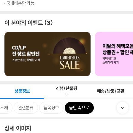
국내배송만 가능
이 분야의 이벤트
3
리뷰/한줄평
상품정보
배송/반품/교환
0
 소개
관련분류
품목정보
음반 속으로
상세 이미지