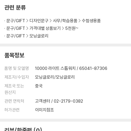
관련 분류
문구/GIFT
디자인문구
사무/학습용품
수험생용품
문구/GIFT
가격대별 상품보기
5천원~
문구/GIFT
모닝글로리
품목정보
품명 및 모델명
10000 라이트 스톱워치 / 65041-87306
제조자/수입자
모닝글로리/모닝글로리
제조국 또는
중국
원산지
관련 연락처
고객센터 / 02-2179-0382
허가관련
이미지참조
리뷰/한줄평
0