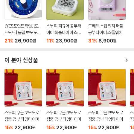
[YES포인트적립][모
스누피 피규어 공부타
드레텍 스탑워치 퍼플
트모트] 몰입 뽀모도로
이머 학습타이머 스톱
공부타이머 스톱워치
타이머 - 소원을 말해
워치 스탑워치 데스크
21
26,900
11
23,900
31
8,900
%
%
%
원
원
원
봐
테리어 책상꾸미기
이 분야 신상품
스누피 구글 뽀모도로
스누피 구글 뽀모도로
스누피 구글 뽀모도로
스
집중 공부 타임타이머
집중 공부 타임타이머
집중 공부 타임타이머
집
15
22,900
15
22,900
15
22,900
1
%
%
%
원
원
원