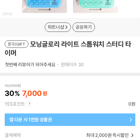
파트너샵
공유하기
모닝글로리 라이트 스톱워치 스터디 타
문구/GIFT
이머
첫번째 리뷰어가 되어주세요
판매지수
30
10,000
원
30
7,000
YES포인트
0원
앱 다운 시 1천원 상품권
결제혜택
최대 2,000원 즉시할인