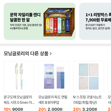
모닝글로리
의 다른 상품
문구도매 모닝글로리
모닝글로리 독도 연필
IV 스프링 코넬식노트
모
독도 샤프 0.5mm 이
세트 B 8자루입
(16절/좌철/향균)
샤
니셜각...
인 
10
900
20
2,000
20
3,200
2
%
%
%
원
원
원