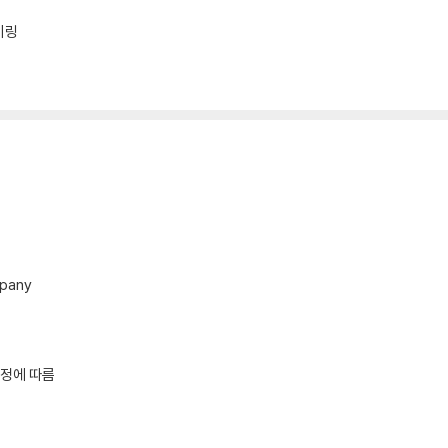
키링
pany
규정에 따름