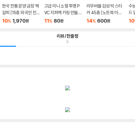
한국 전통 문양 금장 책
고급 미니 소형 투명 P
리무버블 감성 빅 스티
수능
갈피 [15종 외국인 친
VC 지퍼백 키링 만들기
커 45종 [노트북 아이
드 
구 ...
부...
패드...
용 ..
10
1,970
11
80
14
600
10
%
%
%
원
원
원
리뷰/한줄평
0