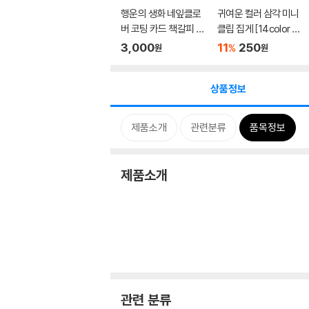
행운의 생화 네잎클로
귀여운 컬러 삼각 미니
버 코팅 카드 책갈피 선
클립 집게 [14color 문
물 ...
구...
3,000
11
250
%
원
원
상품정보
제품소개
관련분류
품목정보
제품소개
관련 분류