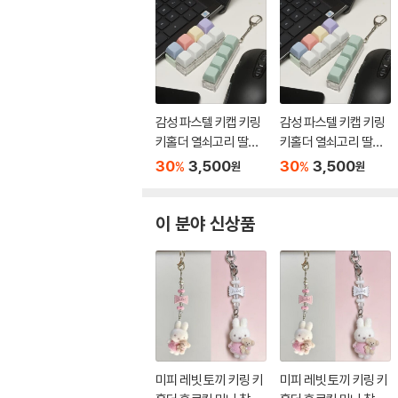
감성 파스텔 키캡 키링
감성 파스텔 키캡 키링
키홀더 열쇠고리 딸깍
키홀더 열쇠고리 딸깍
이
이
30
3,500
30
3,500
%
%
원
원
이 분야 신상품
미피 레빗 토끼 키링 키
미피 레빗 토끼 키링 키