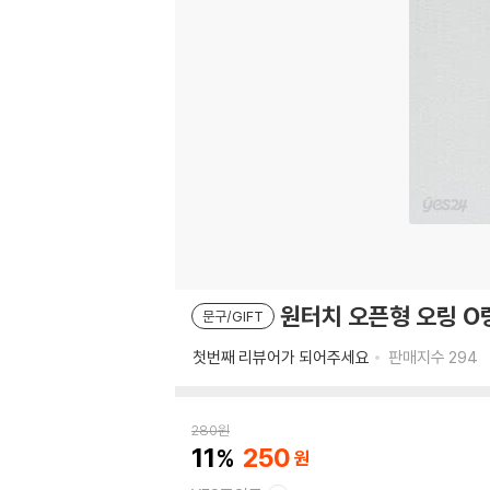
원터치 오픈형 오링 O링
문구/GIFT
첫번째 리뷰어가 되어주세요
판매지수
294
280
원
11
250