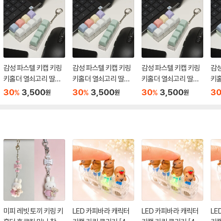
감성 파스텔 키캡 키링
감성 파스텔 키캡 키링
감성 파스텔 키캡 키링
감성
키홀더 열쇠고리 딸깍
키홀더 열쇠고리 딸깍
키홀더 열쇠고리 딸깍
키
이
이
이
이
30
3,500
30
3,500
30
3,500
3
%
%
%
원
원
원
미피 레빗 토끼 키링 키
LED 카피바라 캐릭터
LED 카피바라 캐릭터
LE