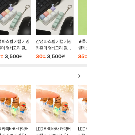
 파스텔 키캡 키링
감성 파스텔 키캡 키링
★특가★[공식정품]
홀더 열쇠고리 딸깍
키홀더 열쇠고리 딸깍
월레스와 그로밋 미니
이
키링 인형 - 12cm
0
3,500
30
3,500
35
7,800
%
%
%
원
원
원
D 카피바라 캐릭터
LED 카피바라 캐릭터
LED 카피바라 캐릭터