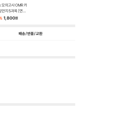
 모의고사 OMR 카
답안지 5과목 [연습
.
1,800
%
원
배송/반품/교환