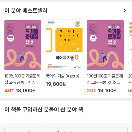
이 분야 베스트셀러
100발100중 기출문제
국어의 기술 0(zero)
100발100중 기출문제
2
집 고등 공통국어2 미
집 고등 공통국어2 비
토
19,800
원
래엔 신유식 (2026년
상 박영민 (2026년용)
사
46
13,000
20
19,100
5
%
%
원
원
용)
이 책을 구입하신 분들이 산 분야 책