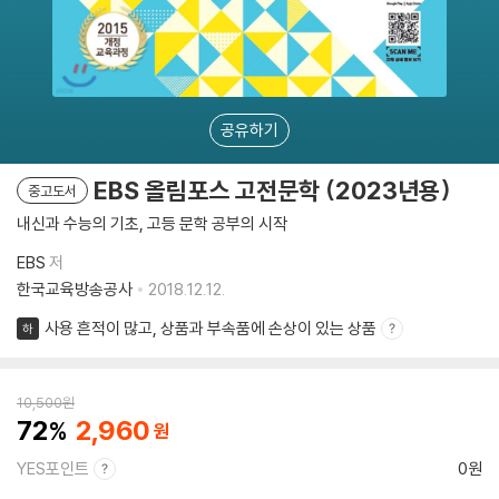
공유하기
EBS 올림포스 고전문학 (2023년용)
중고도서
내신과 수능의 기초, 고등 문학 공부의 시작
EBS
저
한국교육방송공사
2018.12.12.
사용 흔적이 많고, 상품과 부속품에 손상이 있는 상품
하
10,500
원
72
2,960
YES포인트
0원