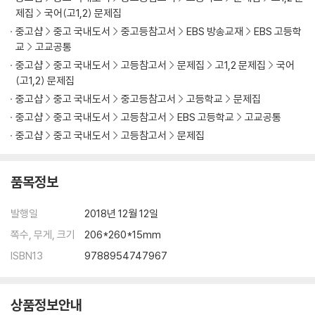
실전 문제 01
제집
국어(고1,2) 문제집
실전 문제 02
중고샵
중고 국내도서
중고등참고서
EBS 방송교재
EBS 고등학
교
고교공통
III. 조선 시대의 문학
중고샵
중고 국내도서
고등참고서
문제집
고1,2 문제집
국어
★ 조선 시대의 문학사
(고1,2) 문제집
1. 악장과 언해, 한시
중고샵
중고 국내도서
중고등참고서
고등학교
문제집
2. 시조
중고샵
중고 국내도서
고등참고서
EBS 고등학교
고교공통
3. 가사
중고샵
중고 국내도서
고등참고서
문제집
4. 잡가와 민요, 무가
5. 한문 소설
6. 국문 소설
품목정보
7. 판소리
8. 고전 수필
발행일
2018년 12월 12일
9. 민속극과 가면극
쪽수, 무게, 크기
206*260*15mm
실전 문제 01
ISBN13
9788954747967
실전 문제 02
실전 문제 03
실전 문제 04
상품정보안내