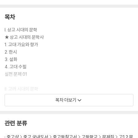
목차
I. 상고 시대의 문학
★ 상고 시대의 문학사
1. 고대 가요와 향가
2. 한시
3. 설화
4. 고대 수필
실전 문제 01
II. 고려 시대의 문학
★ 고려 시대의 문학사
목차 더보기
1. 고려 가요의 경기체가
2. 시조
3. 한시
관련 분류
4. 가전체 소설
5. 고전 수필
중고샵
중고 국내도서
중고등참고서
고등학교
문제집
고1,2 문