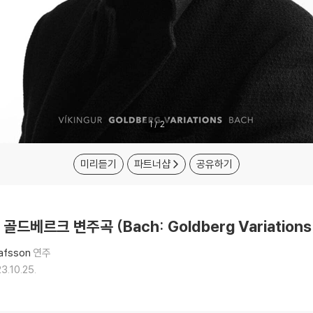
1
/
2
미리듣기
파트너샵
공유하기
: 골드베르크 변주곡 (Bach: Goldberg Variations
lafsson
연주
3.10.25.