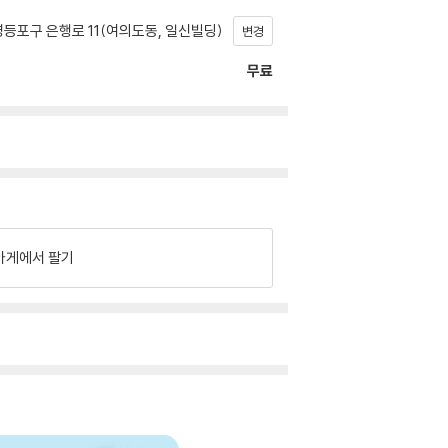
등포구 은행로 11(여의도동, 일신빌딩)
변경
무료
가게에서 팔기