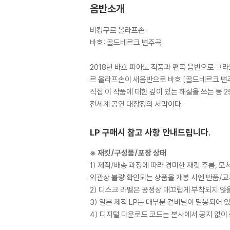
음반소개
비킹구르 올라프손
바흐: 골드베르크 변주곡
2018년 바흐 피아노 작품과 편곡 음반으로 그
르 올라프손이 새음반으로 바흐 [골드베르크 변
직접 이 작품에 대한 깊이 있는 해설을 쓰는 등 
전세계 공연 대장정의 서막이다.
LP 구매시 참고 사항 안내드립니다.
※ 재킷/구성품/포장 상태
1) 제작/배송 과정에 따라 경미한 재킷 주름, 
외관상 불량 확인되는 상품을 개봉 시엔 반품/교
2) 디스크 라벨은 공정상 매끄럽게 부착되지 않
3) 일본 제작 LP는 대부분 겉비닐이 밀봉되어 
4) 디지털 다운로드 코드는 본사에서 공지 없이 