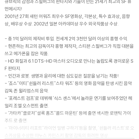
큐브릭의 감성과 스필버그의 판타지와 기술이 만든 21세기 최고의 SF 휴
먼메시지!
2001년 27회 새턴 어워즈 최우수 SF영화상, 각본상, 특수 효과상, 음향
상, 배우상 수상. 2002년 일본 아카데미상 우수 외국작품상 수상.
- 총 1억 달러의 제작비 투입. 전세계 2억 3천만 달러 이상의 흥행 수익.
- 현존하는 최고의 감독이자 흥행 제작자, 스티븐 스필버그가 직접 대본을
쓰고 메가폰을 잡은 작품.
- HD 화질과 6.1 DTS-HD 마스터 오디오로 만나는 놀랍도록 경이로운 S
F 판타지.
- 인간과 로봇. 생명과 윤리에 대한 심도깊은 질문을 남기는 작품!
- '죠스''이티''쉰들러 리스트''스타 워즈' 등의 영화 음악을 탄생 시킨 음악
감독 존 윌리엄스의 음악.
- '포레스트 검프'로 데뷔해 '식스 센스'에서 놀라운 연기를 보여주었던 헤
일리 조엘 오스먼트 출연.
- '가타카''클로저''셜록 홈즈''콜드 마운틴' 등에 출연 섹시한 로맨틱 가이
주드 로 출연.
- '마이너리티 리포트''라이언 일병 구하기'등을 촬영, '쉰들러 리스트'로 오
스카상을 수상한 야누스 카민스키 촬영 감독의 화려한 영상.