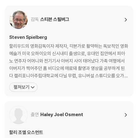
(07:41) - The Robots Of #Ai# (13:41) - Special Visual Effects
& Animation:Ilm-An Overview By Dennis Muren (05:08) - Spec
감독
스티븐 스필버그
ial Visual Effects & Animation: Ilm-The Robots (03:21) - Speci
al Visual Effects & Animation: Ilm-The Miniatures (07:16) - Sp
ecial Visual Effects & Animation: Ilm-The New York City Seque
Steven Spielberg
nce: Shot Progression (02:40) - Special Visual Effects & Anim
할리우드의 영화감독이자 제작자, 각본가로 활약하는 독보적인 영화
ation: Ilm-Animating A.I. (08:03) - Sound And Music-Sound De
예술가.미국 오하이오의 신시내티 출생으로, 유대인 집안에서 피아
sign (06:45) - Sound And Music-The Music (05:48) - Closing:
노 연주자 어머니와 전기기사 아버지 사이 태어났다.가족 여행에서
Steven Spielberg: Our Responsibility To Artificial Intelligence
아버지가 찍어주던 홈 비디오에 매료돼 촬영과 영상을 공부하게 된
(02:30) - Ec Trailers: 트레일러 모음. - Vintage Featurettes: 스토
다.캘리포니아주립대학교에 다닐 무렵, 유니버설 스튜디오를 오가며
리보드, 사진, 드로잉 모음 - Storyboard Sequences-Joe'S Goodb
감독, 편집 기사, 음향 담당자 등을 만난다.그가 찍은 35밀리 단편영
펼쳐보기
ye(Menued Gallery) - Storyboard Sequences-David'S Leap(M
화 <앰블린>이 유니버설 제작부 사장 시드 샤인버그의 눈에 들어 19
enued Gallery) - Storyboard Sequences-David And The Blue
69년 유니버설과 계약을 맺는다.여러 텔레비전 방송을 연출하던 중
Fairy - Chris Baker'S Portfolio-Teddy (Menued Gallery) - Chris
ABC 주말의 영화로 방영되었던 <대결>이 유럽에서 극장 개봉한다
Baker'S Portfolio-Cryogenic (Menued Gallery) - Chris Baker'S
출연
Haley Joel Osment
Portfolio-Flesh Fair (Menued Gallery) - Chris Baker'S Portfolio
-Rouge City And Dr. Know - Chris Baker'S Portfolio-Theme Pa
rk Village (Menued Gallery) - Chris Baker'S Portfolio-Excavati
할리 조엘 오스먼트