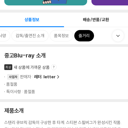
상품정보
배송/반품/교환
사양
감독/출연진 소개
품목정보
줄거리
중고Blu-ray 소개
새 상품에 가까운 상품
최상
판매자 :
레터: letter
사업자
품절품
특이사항 : 품절품
제품소개
스탠리 큐브릭 감독이 구상한 후 타계. 스티븐 스필버그가 완성시킨 작품.