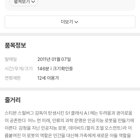
펼쳐보기
스트 뉴스(1987)|주연배우 데스티니 (1988)(1988)|주연배우 이
세상 끝까지 (1991)(1991)|주연배우 미스터 원더풀(1993)|주연배
우 스모크(1995)|주연
더보기
품목정보
발매일
2011년 01월 07일
시간/무게/크기
146분 | 크기확인중
연령제한
12세 이용가
줄거리
스티븐 스필버그 감독이 탄생시킨 Sf 클래식 A.I.에는 두려움과 경이로움
이 공존한다. 어느 먼 미래, 인류의 과학 문명은 인공지능 로봇을 만들기에
이른다. 감정을 지닌 인공지능 로봇, 데이비드(할리 조엘 오스먼트)라 이
름붙여진 이 로봇의 역할은 인간을 대신해 가족에게 새로운 아들 역할을