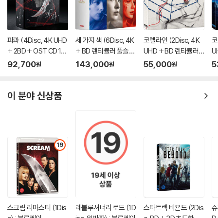
파과 (4Disc, 4K UHD
세 가지 색 (6Disc, 4K
코렐라인 (2Disc, 4K
코
+ 2BD + OST CD 15
+ BD 렌티큘러 풀슬립
UHD + BD 렌티큘러
U
00장 한정 스틸북 한정
트릴로지 박스 한정판)
풀슬립 A Type 700장
y
92,700
143,000
55,000
5
원
원
원
판) : 블루레이
: 블루레이
한정판) : 블루레이
블
이 분야 신상품
19
스크림 리마스터 (1Dis
레볼루셔너리 로드 (1D
스타트렉 비욘드 (2Dis
슈