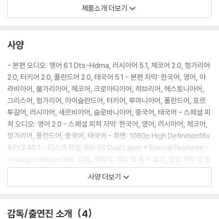
- '라이언 일병 구하기'를 포함해 세 차례나 오스카상을 수상한 마이클 칸
제품소개 더보기
의 편집.
사양
- 본편 오디오: 영어 6.1 Dts-Hdma, 러시아어 5.1, 체코어 2.0, 헝가리어
2.0, 터키어 2.0, 폴란드어 2.0, 태국어 5.1 - 본편 자막: 한국어, 영어, 아
라비아어, 불가리아어, 체코어, 크로아티아어, 히브리어, 에스토니아어,
그리스어, 헝가리어, 아이슬란드어, 터키어, 루마니아어, 폴란드어, 포르
투갈어, 러시아어, 세르비아어, 슬로바니아어, 중국어, 태국어 - 스페셜 피
쳐 오디오: 영어 2.0 - 스페셜 피쳐 자막: 한국어, 영어, 러시아어, 체코어,
헝가리어, 폴란드어, 중국어, 태국어 - 화면: 1080p High Definition16x
9 Ff 2.40:1 - 디스크 타입: Bd-50 Dual Layer * Special Features -
Vintage Featurettes: 감독, 제작자, 배우 및 특수 효과, 음향 제작 팀 등
제작진 인터뷰 모음. 촬영장 비하인드 스토리 등이 담겨있는 메이킹 모음.
사양 더보기
- Creating #Ai (12:03) - Acting #Ai#-A Portrait Of David (09:
05) - Acting #Ai#-A Portrait Of Gigolo Joe (05:59) - Designin
g #Ai#-Ai: From Drawings To Sets (07:22) - Designing #Ai#-
감독/출연진 소개
4
Dressing Ai (05:24) - Lighting #Ai# (04:20) - Special Effects