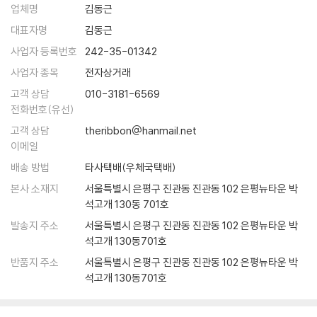
업체명
김동근
대표자명
김동근
사업자 등록번호
242-35-01342
사업자 종목
전자상거래
고객 상담
010-3181-6569
전화번호(유선)
고객 상담
theribbon@hanmail.net
이메일
배송 방법
타사택배(우체국택배)
본사 소재지
서울특별시 은평구 진관동 진관동 102 은평뉴타운 박
석고개 130동 701호
발송지 주소
서울특별시 은평구 진관동 진관동 102 은평뉴타운 박
석고개 130동701호
반품지 주소
서울특별시 은평구 진관동 진관동 102 은평뉴타운 박
석고개 130동701호