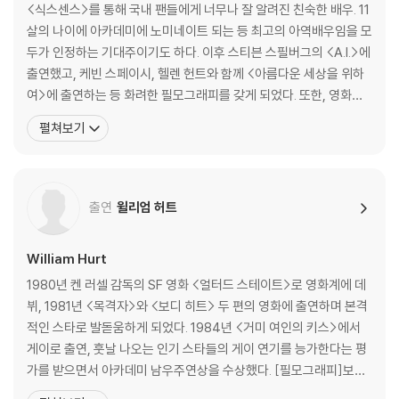
on And Robots - Chris Baker'S Portfolio-David Sees His Mom
<식스센스>를 통해 국내 팬들에게 너무나 잘 알려진 친숙한 배우. 11
Again - Production Design Portfolio-The Swinton'S Home - Pr
살의 나이에 아카데미에 노미네이트 되는 등 최고의 아역배우임을 모
oduction Design Portfolio-Flesh Fair (Menued Gallery) - Produ
두가 인정하는 기대주이기도 하다. 이후 스티븐 스필버그의 <A.I.>에
ction Design Portfolio: Cryogenic - Production Design Portfoli
출연했고, 케빈 스페이시, 헬렌 헌트와 함께 <아름다운 세상을 위하
o-The Amphibicopter - Production Design Portfolio-Cybertro
여>에 출연하는 등 화려한 필모그래피를 갖게 되었다. 또한, 영화뿐
nic - Production Design Portfolio-Theme Park Village - Produ
만 아니라, 디즈니 사의 애니메이션 <노틀담의 곱추 2>, <정글북 2>
펼쳐보기
ction Design Portfolio-Ships Of The Future - Production Desig
에서 목소리 연기를 선보이기도 했다. [필모그래피]아름다운 세상을
n Portfolio-Excavation And Robots - Ilm Portfolio- Robots (M
위하여()|주연배우 보거스(1996)|주연배우 식스센스(1999)|주연
enued Gallery) - Ilm Portfolio-Rouge City (Menued Gallery) - Il
배우 에이 아이(2001)|주연배우 세컨
m Portfolio-New York (Menued Gallery) - Ilm Portfolio-Them
출연
윌리엄 허트
e Park Village Drawings' - Ilm Portfolio-Underwater Sequence
- Ilm Portfolio-Excavation - Portrait Gallery Photographs By D
William Hurt
avid James - Steven Spielberg:Behind-The-Scenes Photogra
phs By David Jame - Production Design Portfolio: Rouge City
1980년 켄 러셀 감독의 SF 영화 <얼터드 스테이트>로 영화계에 데
뷔, 1981년 <목격자>와 <보디 히트> 두 편의 영화에 출연하며 본격
적인 스타로 발돋움하게 되었다. 1984년 <거미 여인의 키스>에서
게이로 출연, 훗날 나오는 인기 스타들의 게이 연기를 능가한다는 평
가를 받으면서 아카데미 남우주연상을 수상했다. [필모그래피]보디
히트(1981)|주연배우 작은 신의 아이들(1986)|주연배우 브로드캐