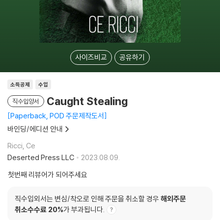
사이즈비교
공유하기
소득공제
수입
Caught Stealing
직수입양서
Paperback, POD 주문제작도서
바인딩/에디션 안내
Ricci, Ce
Deserted Press LLC
2023.08.09.
첫번째 리뷰어가 되어주세요
직수입외서는 변심/착오로 인해 주문을 취소할 경우
해외주문
취소수수료 20%
가 부과됩니다.