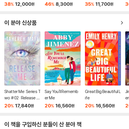
스
38
12,000
46
8,300
35
11,700
3
%
%
%
원
원
원
모
소
이 분야 신상품
Shatter Me: Series T
Say You'll Rememb
Great Big Beautiful L
Ji
wo #02 : Release M
er Me
ife
e
e
20
17,840
20
16,560
20
16,560
2
%
%
%
원
원
원
이 책을 구입하신 분들이 산 분야 책