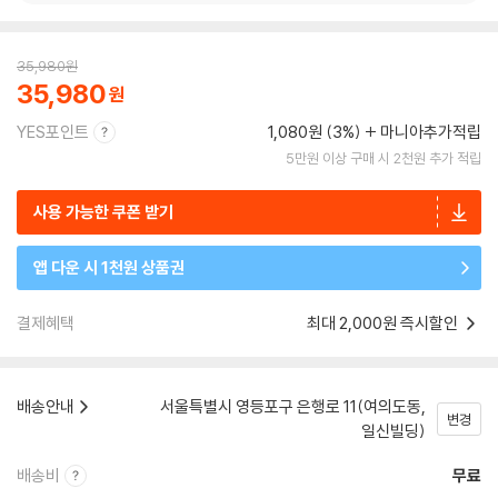
35,980
원
35,980
YES포인트
1,080원 (3%)
마니아추가적립
5만원 이상 구매 시 2천원 추가 적립
사용 가능한 쿠폰 받기
앱 다운 시 1천원 상품권
결제혜택
최대 2,000원 즉시할인
배송안내
서울특별시 영등포구 은행로 11(여의도동,
변경
일신빌딩)
배송비
무료