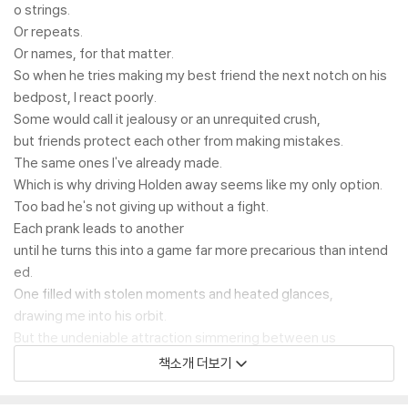
o strings.
Or repeats.
Or names, for that matter.
So when he tries making my best friend the next notch on his
bedpost, I react poorly.
Some would call it jealousy or an unrequited crush,
but friends protect each other from making mistakes.
The same ones I've already made.
Which is why driving Holden away seems like my only option.
Too bad he's not giving up without a fight.
Each prank leads to another
until he turns this into a game far more precarious than intend
ed.
One filled with stolen moments and heated glances,
drawing me into his orbit.
But the undeniable attraction simmering between us
leaves me caught in the crosshairs of an impossible decision.
책소개 더보기
Loyalty...or love.