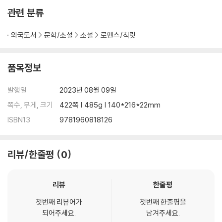
*Caught Stealing is the second in a five book standalone colle
관련 분류
ge sports romance series featuring a road-tripping rubber du
cky, two guys fighting for the upper hand, and enough cock-b
외국도서
문학/소설
소설
로맨스/칙릿
locking shenanigans to make your cheeks flush. Not suitable f
or anyone under 18 years of age*
품목정보
발행일
2023년 08월 09일
쪽수, 무게, 크기
422쪽 | 485g | 140*216*22mm
ISBN13
9781960818126
리뷰/한줄평
0
리뷰
한줄평
첫번째 리뷰어가
첫번째 한줄평을
되어주세요.
남겨주세요.