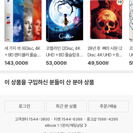
19
1) 제작/배송 과정에서 경미한 아웃케이스 주름, 모서리 눌림 및 갈라짐이
발생할 수 있습니다. 반품을 원하실 경우 미개봉 상태로 문의 부탁드립니
다.
2) 스틸북 케이스 제작 과정에서 기포 혹은 경미한 인쇄 오류가 발생할 수
있습니다.
3) 렌티큘러 스틸북의 경우, 보호필름이 붙어 판매되기도 합니다. 보호필
름 손상에 의한 교환/반품은 불가합니다.
세 가지 색 (6Disc, 4K
코렐라인 (2Disc, 4K
28년 후: 뼈의 사원 (2
코
+ BD 렌티큘러 풀슬립
UHD + BD 풀슬립 B T
Disc: 4K UHD + BD
U
4) 본품 보호를 위해 노란색의 카톤 박스로 재포장한 경우, 카톤박스 손상
트릴로지 박스 한정판)
ype 500장 한정판) :
스틸북 한정판) : 블루
풀
에 의한 교환/반품은 불가합니다.
143,000
53,000
49,500
5
원
원
원
: 블루레이
블루레이
레이
한
5) 아웃케이스/구성품/포장 상태 불량에 의한 교환/반품 신청시 불량 확
인을 위해 개봉 시의 동영상을 요청할 수 있으며, 동영상이 없는 경우 교
이 상품을 구입하신 분들이 산 분야 상품
환/반품이 제한될 수 있습니다.
※ 디스크 재생 불량
1) 기기 문제로 인해 발생하는 재생 불량 현상에 대해서는 반품/교환이 불
로그인
최근 본 상품
주문/배송
가하니 최신 소프트웨어로 업데이트된 DVD/BD 전용 기기에서 재생하실
것을 권유해 드립니다.
고객센터 1544-3800
티켓 1544-6399
중고샵 1566-4295
eBook 1:1문의/채팅상담
2) 정전기와 먼지로 인해 재생이 원활하지 않은 경우가 있습니다. 디스크