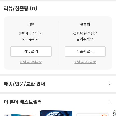
일반 DVD가 아닌 블루레이(Blu-ray) 디스크로 블루레이 전용 플레이어
리뷰/한줄평
0
에서만 재생이 가능합니다.
DVD플레이어에서는 재생이 불가능합니다.
해외구매 제품이며 한글 자막이 없습니다.
리뷰
한줄평
아웃케이스 재고가 소진된 경우, 아웃케이스는 없을 수 있습니다.
첫번째 리뷰어가
첫번째 한줄평을
되어주세요.
남겨주세요.
이 상품에 포함된 Blu-ray는 한글자막이 없습니다.
리뷰 쓰기
한줄평 쓰기
DVD/ Blu-ray 구매시 참고 사항 안내드립니다.
혜택 및 유의사항
혜택 및 유의사항
※ 4K블루레이, 3D 블루레이 재생 관련 안내
1) 4K UHD 디스크는 대용량의 데이터 전송이 필요하므로 4K전용 플레
이어를 사용하셔야 합니다. 더불어 플레이어 소프트웨어 최신 버전의 업데
배송/반품/교환 안내
이트, 대용량 케이블 사용이 필수입니다.
2) 3D 블루레이는 전용 플레이어와 3D 지원 TV를 통해서만 재생 가능합
이 분야 베스트셀러
니다.
※ 아웃케이스/구성품/포장 상태