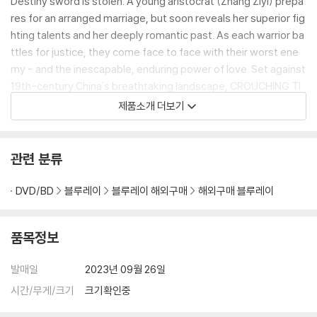
Destiny sword is stolen. A young aristocrat (Zhang Ziyi) prepa
res for an arranged marriage, but soon reveals her superior fig
hting talents and her deeply romantic past. As each warrior ba
ttles for justice, they come face to face with their worst ene
my - and the inescapable, enduring power of love. Set against
19th-century China's breathtaking landscape, CROUCHING TI
GER, HIDDEN DRAGON is the action-packed, box office smas
제품소개 더보기
h from acclaimed director Ang Lee (Sense and Sensibility, The
Ice Storm) featuring stunning martial arts choreography by Yu
en Wo Ping (The Matrix).
관련 분류
[부가정보]
DVD/BD
블루레이
블루레이 해외구매
해외구매 블루레이
This item is NOT compatible with standard Blu-ray and D
품목정보
VD players.
이 상품은 표준 블루레이 플레이어와 DVD 플레이어에서 호환이 불가능
발매일
2023년 09월 26일
하며 4K Ultra HD Blu-ray를 지원하는 전용 플레이어, 4K 이상의 화
질을 구현하는 UHD TV에서만 재생이 가능합니다.
시간/무게/크기
크기확인중
해외구매 제품이며 한글 자막이 없습니다.