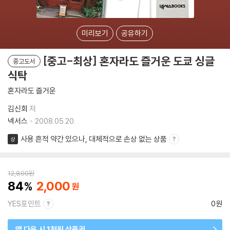
미리보기
공유하기
[중고-최상] 혼자라도 즐거운 도쿄 싱글
중고도서
식탁
혼자라도 즐거운
김신회
저
넥서스
2008.05.20.
사용 흔적 약간 있으나, 대체적으로 손상 없는 상품
상
12,800
원
84
2,000
YES포인트
0원
앱 다운 시 1천원 상품권