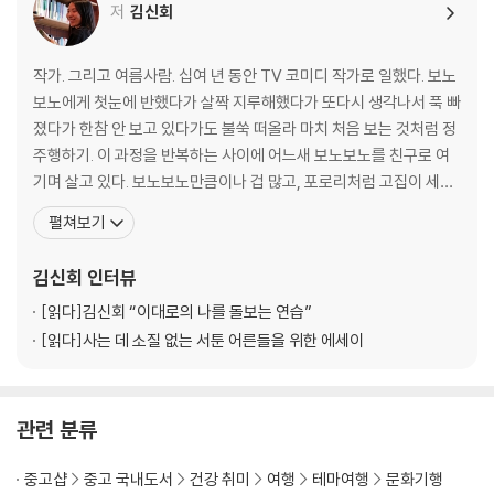
저
김신회
#3_산책하기 좋은 날
4월 이야기 -야끼소바
작가. 그리고 여름사람. 십여 년 동안 TV 코미디 작가로 일했다. 보노
관광객과 생활인 사이 -고로케
보노에게 첫눈에 반했다가 살짝 지루해했다가 또다시 생각나서 푹 빠
여자들의 피크닉 도시락 -오니기리
졌다가 한참 안 보고 있다가도 불쑥 떠올라 마치 처음 보는 것처럼 정
한밤중의 산책 편의점 -오뎅
주행하기. 이 과정을 반복하는 사이에 어느새 보노보노를 친구로 여
내가 편애하는 동네 -델리세트
기며 살고 있다. 보노보노만큼이나 겁 많고, 포로리처럼 고집이 세고,
[Tokyo Sweets 03] 아사쿠사 간식 <센베 & 아게만쥬>
너부리인 양 자주 직언을 하는 사람. 전반적인 성격은 너부리에 가깝
펼쳐보기
다는 것을 자각하고 가끔 반성하면서 지낸다. 다정하지만 시니컬하
#4_하루의 중심, 런치
고, 대범해 보이지만 시도 때도 없이 긴장한다. 웃기다는 말을 자주 듣
김신회
인터뷰
혼자 밥 먹기 연습 -카페 런치
지만 그 말을 듣지 않는 대부분의 시간
반성의 식탁 -함바가
[읽다]
김신회 “이대로의 나를 돌보는 연습”
위험한 독신녀 -카레라이스
[읽다]
사는 데 소질 없는 서툰 어른들을 위한 에세이
한낮의 맥주타임 -타코야끼
싱글 여행의 애로사항 -스끼야끼벤또
[Tokyo Sweets 04] 하라주쿠 터줏대감 <크레페>
관련 분류
◎ 싱글의 소박한 도쿄나들이 <새벽 수산시장 가는 날>
중고샵
중고 국내도서
건강 취미
여행
테마여행
문화기행