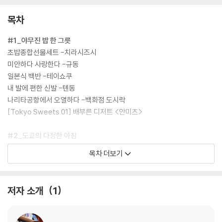
목차
#1_야무진 밥 한 그릇
초밥종합선물세트 -치라시즈시
미안하다 사랑한다 -규동
일본식 백반 -테이쇼쿠
내 발에 편한 신발 -텐동
나리타공항에서 오열하다 -백화점 도시락
[Tokyo Sweets 01] 배부른 디저트 <안미츠>
#2_도쿄의 다정한 아침
나만의 카페 뤼미에르를 찾아서 -다방 모닝세트
목차 더보기
도심 정원에서 스프 한 그릇 -모닝스프
안 돼요 돼요 돼요 -오이나리즈시
이른 아침 정크푸드 -아사마꾸
저자 소개
1
날카로운 첫인상의 추억 -오챠즈케
[Tokyo Sweets 02] 건강한 아침의 선택 <플레인요거트>
◎ 싱글의 소박한 도쿄나들이 <슈퍼마켓 장보기>