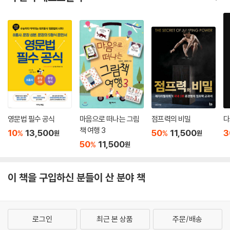
영문법 필수 공식
마음으로 떠나는 그림
점프력의 비밀
다
책 여행 3
10
13,500
50
11,500
3
%
%
원
원
50
11,500
%
원
이 책을 구입하신 분들이 산 분야 책
로그인
최근 본 상품
주문/배송