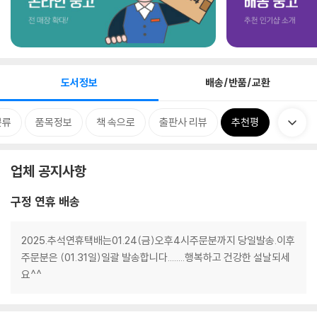
도서정보
배송/반품/교환
분류
품목정보
책 속으로
출판사 리뷰
추천평
업체 공지사항
구정 연휴 배송
2025.추석연휴택배는01.24(금)오후4시주문분까지 당일발송.이후
주문분은 (01.31일)일괄 발송합니다........행복하고 건강한 설날되세
요^^