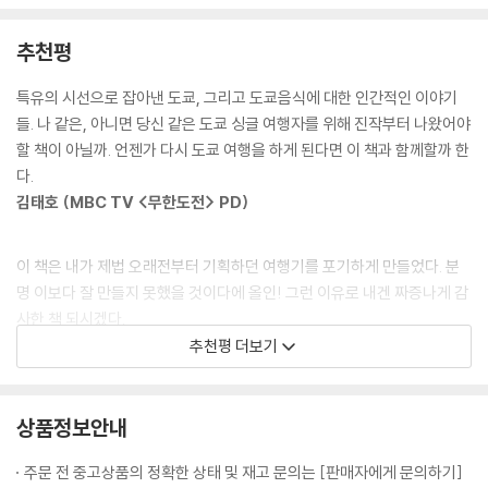
다.
그때부터 내 눈은 반짝거리고 발걸음은 한껏 가벼워진다. 상점가에서 좋~
추천평
다고 채소를 구경하고, 슈퍼마켓 육류코너를 유심히 들여다보는 나를 그
싱글 여행자를 위한 도쿄에서의 한 끼, <도쿄 싱글 식탁>
동네 아이들은 희한하다는 듯 쳐다본다.
도쿄 여행과 맛있는 건 좋아하지만 아쉽게도 길치인 안타까운 싱글 여행객
특유의 시선으로 잡아낸 도쿄, 그리고 도쿄음식에 대한 인간적인 이야기
--- p.130, <내가 편애하는 동네 델리세트> 중에서
을 위해, 맛은 물론이고 혼자서도 맘 편히 들어갈 수 있는 식당, 지도를 미
들. 나 같은, 아니면 당신 같은 도쿄 싱글 여행자를 위해 진작부터 나왔어야
워하고 약도와 친하지 않은 여행자라도 쉽게 찾을 수 있는 곳, 혼자 온 손님
할 책이 아닐까. 언젠가 다시 도쿄 여행을 하게 된다면 이 책과 함께할까 한
쇼핑 가방이 적당히 무거웠졌을 때쯤이면 어느새 점심시간이 되어 있다.
을 무심한 듯 반겨주는 도쿄의 다정한 식탁을 찾아보았다. 그러는 동안 자
다.
그때가 되면 어김없이 포장마차로 달려가 타코야끼 한 팩을 산다. 초콜릿
연스레 떠오른 도쿄에서의 추억들. 그 모든 얘기들엔 어김없이 인간미 폴
김태호 (MBC TV <무한도전> PD)
색 소스와 마요네즈가 X선을 그리고 있는 타코야끼 위에 소복이 뿌려진 초
폴 풍기는 도쿄의 한 그릇 음식이 있다.
록 김가루. 반가운 마음에 얼른 하나를 입에 넣으면 입천장과 혀와 어금니
가 동시에 뜨거워지며, 통통한 문어가 입 안에서 춤을 춘다.
이 책은 내가 제법 오래전부터 기획하던 여행기를 포기하게 만들었다. 분
가깝지만 먼 여행지 도쿄는 아무리 봐도 마음을 표현하는 데 서툰 도시다.
--- p.167, <한낮의 맥주타임 타코야끼>
명 이보다 잘 만들지 못했을 것이다에 올인! 그런 이유로 내겐 짜증나게 감
그래서일까, 도쿄는 가끔 우리에게 몸으로 말을 건다.
사한 책 되시겠다.
그리고 그 어리둥절한 아픔 이후 우리는 조금씩 달라져 있다.
인연이란 참 묘하다. 한 번으로 끝날 것 같은 그 만남이 몇 년 후 또 한 번 반
신정구 (시트콤 <안녕, 프란체스카>, 영화 <작업의 정석> 시나리오 작
추천평 더보기
빈틈 없어 보여도 허점투성이,
복되었으니까. 그 도쿄 여행 몇 년 후, 서울 대형서점 일본 서적코너를 구경
가)
하지만 그 허점을 꽁꽁 싸매고 무표정으로 가장한 도시.
하던 중 일본 거리 아티스트들에 관한 인터뷰 잡지를 발견했다. 일본엔 이
그래서 도쿄가 유난히 싱글에게 잘 어울리는 건 아닐까.
런 잡지도 다 나오는구나 싶어 신기한 마음에 한장 한장 넘기다 눈에 들어
상품정보안내
-본문 중에서
코미디 대본이 아닌 책으로 만난 신회는 내가 수년간 알던 그녀가 아니었
온 낯익은 얼굴! 바로 그때 그 오모테산도에서 만난 아티스트의 모습이었
다. 회의 때마다 아이디어 내놓으라며 다 큰 어른을 구박하던 히스테릭한
다.
주문 전 중고상품의 정확한 상태 및 재고 문의는 [판매자에게 문의하기]
모습은 없고, 에쿠니 가오리의 필 충만한 동경처녀가 되어 나타난 느낌?