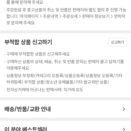
를 통해 문의해 주세요.
--- p.263, <오모테산도, 길 위의 추억 커피 브레이크> 중에서
이 책을 읽고 나면 여러분도 분명 나처럼 도쿄와 도쿄음식에 반하고 말 거
주문완료 후 중고상품의 취소 및 반품은 판매자와 별도 협의 후 진행 가능
다!
합니다. 마이페이지 > 주문내역 > 주문상세 > 판매자 정보보기 > 연락처
정준하 (코미디언 겸 연기자)
로 문의해 주세요.
꼭 한번 해보고는 싶었지만 막상 어디로 가야할지 무얼 먹어야 할지 몰라
부적합 상품 신고하기
신고하기
서 망설였던 도쿄 싱글 여행. 이 책을 읽고 나서야 비로소 훌훌 배낭을 쌀
수 있을 것 같다. 감각적인 도쿄의 풍경 속에 혼자만의 여행을 꿈꾸는 싱글
구매에 부적합한 상품은 신고해주세요.
여행족이라면 친구보다도, 애인보다도 이 책이 꼭 필요하지 않을까?
구매하신 상품의 상태, 배송, 취소 및 반품 문의는 판매자 묻고 답하기를
송경아 (패션모델, <뉴욕을 훔치다> 저자)
이용해주세요.
상품정보 부정확(카테고리 오등록/상품오등록/상품정보 오등록/기타
허위등록) 부적합 상품(청소년 유해물품/기타 법규위반 상품)
전자상거래에 어긋나는 판매사례: 직거래 유도
배송/반품/교환 안내
이 분야 베스트셀러