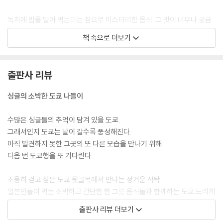
녹차에 밥을 말아 먹는다는 참으로 미스터리한 음식. 그 맛이 너무나 궁금
해 집에 가자마자 봉투 겉에 쓰여 있는 조리법을 따라해보았다. 와사비 색
책 속으로 더보기
깔을 띠는 국물 안에서 반신욕에 돌입한 하얀 쌀밥, 그리고 그 위엔 정체 모
를 건더기들이 올라가 있었다. 일단 비주얼은 비호감. 근데 맛있는 거니까
줬겠지? 점점 사그라드는 기대감을 무시하고 얼른 한 숟가락 떠 먹어봤다.
출판사 리뷰
--- p.83, <날카로운 첫인상의 추억 오챠즈케>
싱글의 소박한 도쿄 나들이
자그마한 포장마차 가득 김을 뿜어내고 있던 야끼소바. 널찍한 철판 위에
서 타닥타닥 듣기 좋은 소리로 볶이며 저절로 입맛을 자극하던 그것. 하지
수많은 싱글들의 추억이 담겨 있을 도쿄.
만 조금 어색한 그 분위기에서 젓가락으로 면을 들어 후루룩거리며 먹는
그래서인지 도쿄는 날이 갈수록 풍성해진다.
모습은 아무리 생각해봐도 로맨틱과는 거리가 멀었다. 그리고 잠깐의 침묵
아직 발견하지 못한 그곳의 또 다른 모습을 만나기 위해
동안 나는 머릿속으로 엉뚱한 계획을 세우고 있었다. ‘내년 이맘 때 또 도쿄
다음 번 도쿄행을 또 기다린다.
에 와야지. 그땐 꼭 함께 야끼소바를 먹어야지.’
--- p.102, <4월 이야기 야끼소바> 중에서
조용히 걷고 싶은 도쿄 뒷골목에서 만나는 정겨운 식탁
일본인들이 먹는 소박하고 간단한 한 그릇 음식들과 함께하는 도쿄 느리게
사람이 북적대지 않는 평범한 주택가 역에 일단 내려, 역 주변을 어슬렁거
걷기 여행. 도쿄 여행의 추억어린 잔잔한 에피소드들과 함께 간편하고 저
출판사 리뷰 더보기
리거나 골목을 굽이굽이 걸어가다 보면 아줌마들 자전거가 나란히 세워져
렴하게, 그리고 맛있게 먹을 수 있는 도쿄의 정겨운 한 그릇 음식을 소개한
있는 슈퍼마켓이나 상점가가 나온다. 힘든 여행 일정에 아무리 지쳤어도