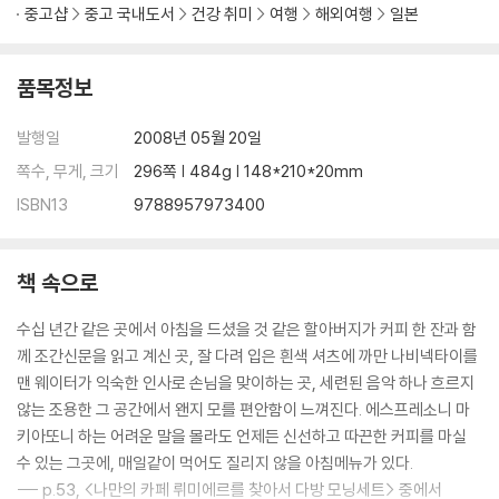
#5_도쿄의 어떤 면(麵)이 좋아?
중고샵
중고 국내도서
건강 취미
여행
해외여행
일본
그날 밤은 지진이었나? -키츠네소바
도쿄에서 설렁탕 먹기 -돈코츠라멘
어느 외국인 노동자의 한 끼 -멘타이코 스파게티
품목정보
사실, 저 처음이에요 -쇼유라멘
고마운 종이 앞치마 -카레우동
발행일
2008년 05월 20일
저, 바보 아니거든요? -쯔께멘
쪽수, 무게, 크기
296쪽 | 484g | 148*210*20mm
[Tokyo Sweets 05] 도쿄 베스트셀러 <푸딩>
ISBN13
9788957973400
#6_東京日記
아줌마, 잘못했어요 -몬쟈야끼
책 속으로
친구가 콕 찍은 도쿄 완소남 -모스버거
지도 볼 줄 모르는 여자 -카츠산도
수십 년간 같은 곳에서 아침을 드셨을 것 같은 할아버지가 커피 한 잔과 함
오모테산도, 길 위의 추억 -커피 브레이크
께 조간신문을 읽고 계신 곳, 잘 다려 입은 흰색 셔츠에 까만 나비넥타이를
처녀들의 도쿄몸살 -우나쥬
맨 웨이터가 익숙한 인사로 손님을 맞이하는 곳, 세련된 음악 하나 흐르지
[Tokyo Sweets 06] <맛차 파르페>& <맛차 바바로아>
않는 조용한 그 공간에서 왠지 모를 편안함이 느껴진다. 에스프레소니 마
◎ 알아두면 손해 안 보는 <식탁 일본어>
키아또니 하는 어려운 말을 몰라도 언제든 신선하고 따끈한 커피를 마실
수 있는 그곳에, 매일같이 먹어도 질리지 않을 아침메뉴가 있다.
# 한눈에 보는 <일본음식의 감초들>
--- p.53, <나만의 카페 뤼미에르를 찾아서 다방 모닝세트> 중에서