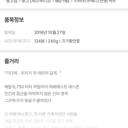
중고샵
중고 DVD/비디오
Blu-ray
드라마/코메디/전쟁/서부
품목정보
발매일
2016년 10월 27일
시간/무게/크기
124분 | 240g | 크기확인중
줄거리
“기다려... 우리가 꼭 데리러 갈게...”
해발 8,750 미터 히말라야 에베레스트 데스존
인간의 접근을 허락하지 않은 신의 영역
그곳에 우리 동료가 묻혀있다.
산 아래 하나였고, 또 다른 가족이었던 사람들
생을 마감한 후배 대원의 시신을 찾기 위해
기록도, 명예도, 보상도 없는 가슴 뜨거운 여정을 시작한다.