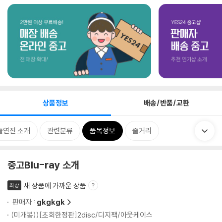
상품정보
배송/반품/교환
출연진 소개
관련분류
품목정보
줄거리
중고Blu-ray 소개
새 상품에 가까운 상품
최상
판매자 :
gkgkgk
(미개봉))[초회한정판]2disc/디지팩/아웃케이스