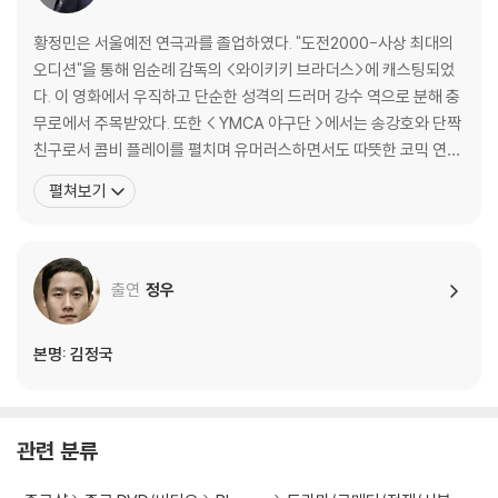
황정민은 서울예전 연극과를 졸업하였다. "도전2000-사상 최대의
오디션"을 통해 임순례 감독의 <와이키키 브라더스>에 캐스팅되었
다. 이 영화에서 우직하고 단순한 성격의 드러머 강수 역으로 분해 충
무로에서 주목받았다. 또한 < YMCA 야구단 >에서는 송강호와 단짝
친구로서 콤비 플레이를 펼치며 유머러스하면서도 따뜻한 코믹 연기
를 선보이고, <로드무비>에서는 사랑은 상처뿐이라고 생각하면서도
펼쳐보기
또다시 남자와 사랑에 빠지는 동성애자 대식 역으로 나온다. 이처럼
황정민은 어리숙한 시골청년에서, 상처 많은 동성애자, 또 조금은 뺀
질거리는 비열한 변호사까지 그 다양한 캐릭터를 넘나들며
출연
정우
본명: 김정국
관련 분류