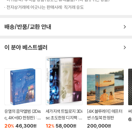
전자상거래에 어긋나는 판매사례: 직거래 유도
배송/반품/교환 안내
이 분야 베스트셀러
유열의 음악앨범 (2Dis
세가지색 트릴로지 3Di
[4K 블루레이] 애프터
써
c, 4K+BD 한정판) : 블
sc 초도한정 디지팩 :
썬 스틸북 한정판
6
루레이
블루레이
20
46,300
12
58,000
200,000
%
%
원
원
원