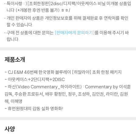
특이사항 : )[초회한정판]2disc/디지팩/아웃케이스 비닐 미개봉 상품입
니다 (*개봉한 후엔 반품 불가) ㅎㅎ/
개인 판매자의 상품은 개인정보보호를 위해 결제완료 후 연락처를 확인
할 수 있습니다.
구매 전 상품에 대한 문의는
[판매자에게 문의하기]
를 이용해 주시기 바
랍니다.
제품소개
- CJ E&M 46번째 한국영화 블루레이 [히말라야] 초회 한정 패키지
- 아웃케이스+2단디지팩+2DISC
- 하산(Video Commentary_하이라이트) : Commentary by 이석훈
감독, 주승환 프로듀서, 배우 황정민, 정우, 조성하, 김인권, 라미란, 김원
해, 이해영
- 휴먼원정대의 감동 실화 영화화!
사양