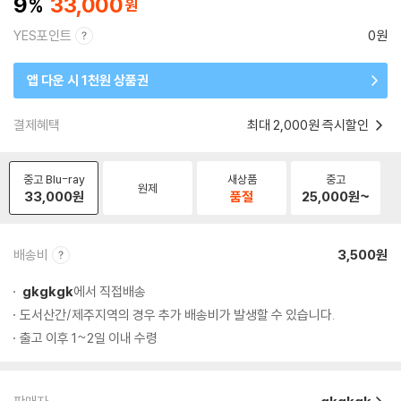
9
33,000
YES포인트
0원
앱 다운 시 1천원 상품권
결제혜택
최대 2,000원 즉시할인
중고 Blu-ray
새상품
중고
원제
33,000
원
품절
25,000
원~
배송비
3,500원
gkgkgk
에서 직접배송
도서산간/제주지역의 경우 추가 배송비가 발생할 수 있습니다.
출고 이후 1~2일 이내 수령