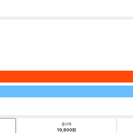
종이책
19,800
원