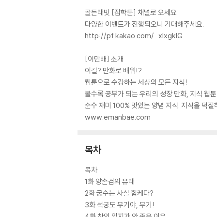
골든래빗 [잡학툰] 채널로 오세요
다양한 이벤트가 진행되오니 기대해주세요.
http://pf.kakao.com/_xlxgkIG
[이만배] 소개
이걸? 만화로 배워!?
웹툰으로 수강하는 세상의 모든 지식!
볼수록 공부가 되는 우리의 성장 만화, 지식 웹툰
순수 재미 100% 맛있는 양념 지식. 지식을 덕질
www.emanbae.com
목차
목차
1화 양손검의 유래
2화 궁수는 사실 힘케다?
3화 석궁도 무기야, 무기!
4화 창의 입지가 안 좋은 이유