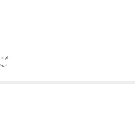
 이만배!
하라!