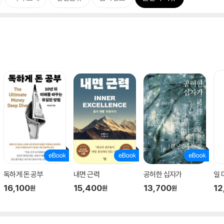
독하게 돈 공부
내면 근력
공허한 십자가
일
16,100
15,400
13,700
12
원
원
원