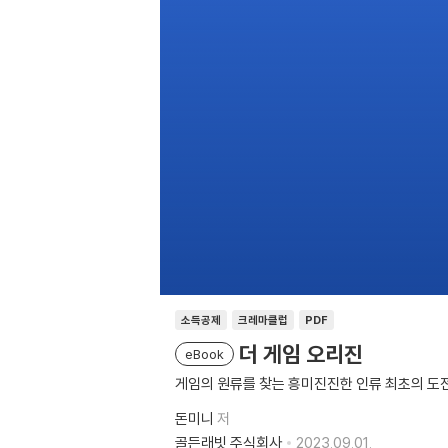
소득공제
크레마클럽
PDF
더 게임 오리진
eBook
게임의 원류를 찾는 흥미진진한 인류 최초의 도
돈미니
저
골든래빗 주식회사
2023.09.01.