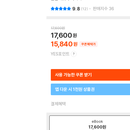
9.8
판매지수
36
12
17,600
원
17,600
15,840
쿠폰혜택가
YES포인트
사용 가능한 쿠폰 받기
앱 다운 시 1천원 상품권
결제혜택
eBook
17,600
원