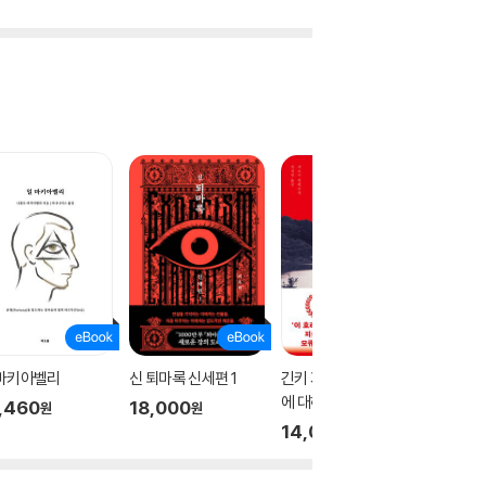
 마키아벨리
신 퇴마록 신세편 1
긴키 지방의 어느 장소
테오
에 대하여
,460
18,000
17,00
원
원
14,000
원