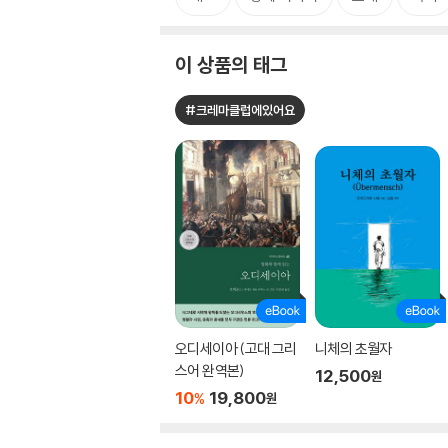
이 상품의 태그
#크레마클럽에있어요
오디세이아 (고대 그리
니체의 초월자
스어 완역본)
12,500
원
10
19,800
%
원