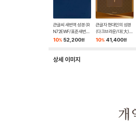
큰글씨 새번역 성경 (R
큰글자 현대인의 성경
N72EWF/표준새번역
(다크브라운/대(大)/
대단본/무지퍼/PU/반
단본/색인/천연우피)
10
52,200
10
41,400
%
%
원
원
달 색인/주석 없음/뉴
다크네이비)
상세 이미지