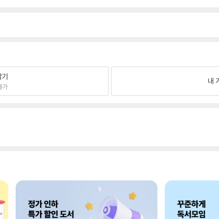
팔기
내 
불가