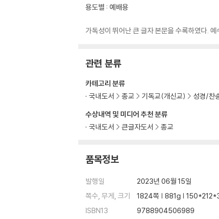
용도별 : 예배용
가독성이 뛰어난 큰 글자 본문을 수록하였다. 예수
관련 분류
카테고리 분류
국내도서
종교
기독교(개신교)
성경/찬
수상내역 및 미디어 추천 분류
국내도서
큰글자도서
종교
품목정보
발행일
2023년 06월 15일
쪽수, 무게, 크기
1824쪽 | 881g | 150*21
ISBN13
9788904506989