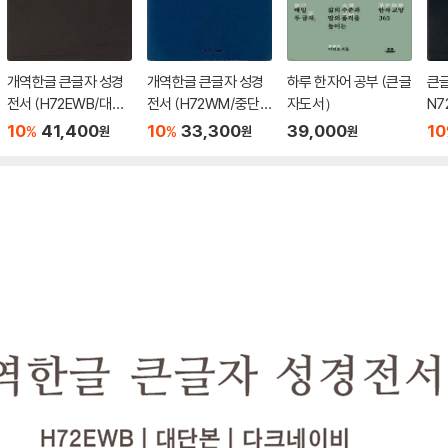
개역한글 큰글자 성경
개역한글 큰글자 성경
하루 한자어 공부 (큰글
큰글
전서 (H72EWB/대단
전서 (H72WM/중단
자도서）
N7
본/무지퍼/PU/반달 색
본/무지퍼/PU/반달 색
단
10
41,400
10
33,300
39,000
10
%
%
원
원
원
인/해설 없음/각주 없
인/해설 없음/각주 없
피/
음/다크브라운)
음/다크네이비)
음/