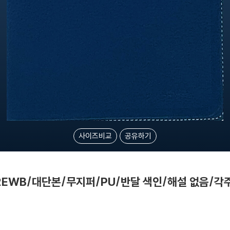
사이즈비교
공유하기
2EWB/대단본/무지퍼/PU/반달 색인/해설 없음/각