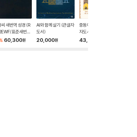
씨 새번역 성경 (R
AI와 함께 살기 (큰글자
중동이 건넨 말들 (큰글
AI, 인
2EWF/표준새번역
도서)
자도서)
(큰글자
본/무지퍼/천연우
60,300
20,000
43,000
40,0
%
원
원
원
반달 색인/주석 없
검정)