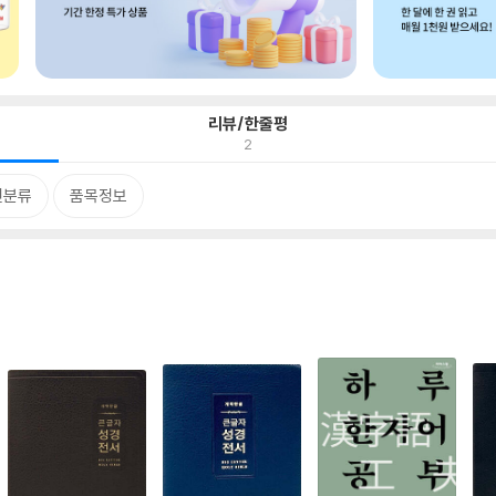
리뷰/한줄평
2
련분류
품목정보