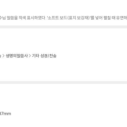
님 말씀을 적색 표시하였다. ‘소프트 보드(표지 보강재)’를 넣어 펼칠 때 유연
송
생명의말씀사
기타 성경/찬송
2*37mm