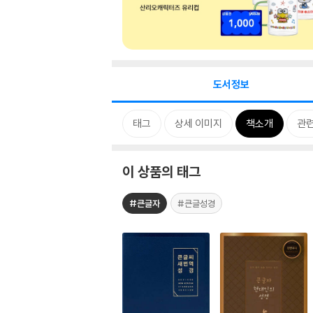
도서정보
태그
상세 이미지
책소개
관
이 상품의 태그
#큰글자
#큰글성경