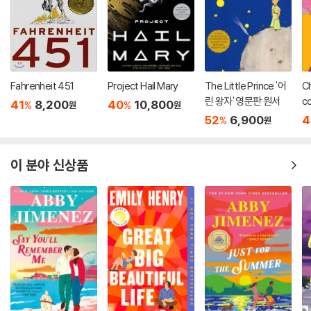
Fahrenheit 451
Project Hail Mary
The Little Prince '어
Ch
린 왕자' 영문판 원서
co
41
8,200
40
10,800
%
%
원
원
52
6,900
4
%
원
이 분야 신상품