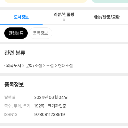
리뷰/한줄평
도서정보
배송/반품/교환
0
관련분류
품목정보
관련 분류
외국도서
문학/소설
소설
현대소설
품목정보
발행일
2024년 06월 04일
쪽수, 무게, 크기
192쪽 | 크기확인중
ISBN13
9780811238519