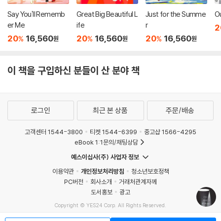
Say You'll Rememb
Great Big Beautiful L
Just for the Summe
O
er Me
ife
r
2
20
16,560
20
16,560
20
16,560
%
%
%
원
원
원
이 책을 구입하신 분들이 산 분야 책
로그인
최근 본 상품
주문/배송
고객센터 1544-3800
티켓 1544-6399
중고샵 1566-4295
eBook 1:1문의/채팅상담
예스이십사(주) 사업자 정보
이용약관
개인정보처리방침
청소년보호정책
PC버전
회사소개
거래처관계자께
도서홍보
광고
Copyright © YES24 Corp. All Rights Reserved.
MATOM1