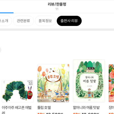
리뷰/한줄평
11
 소개
관련분류
품목정보
출판사 리뷰
아주아주 배고픈 애벌
튤립 호텔
할머니와 여름 텃밭
장미
레