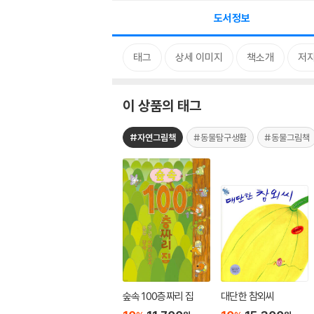
도서정보
태그
상세 이미지
책소개
저자
이 상품의 태그
#자연그림책
#동물탐구생활
#동물그림책
숲속 100층짜리 집
대단한 참외씨