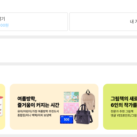
팔기
내 
800원