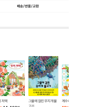
배송/반품/교환
 저택
그물에 걸린 무지개 물
계수나무 과자점
화가가 
고기