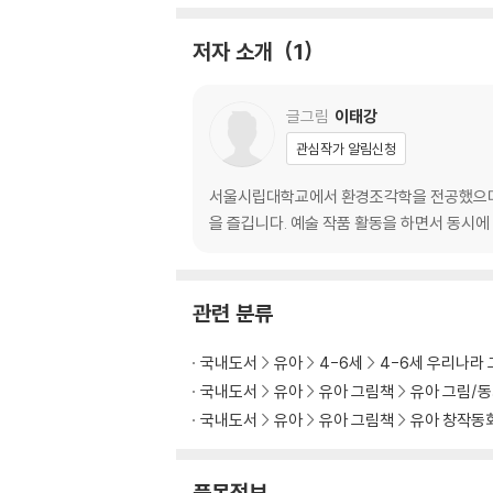
저자 소개
1
글그림
이태강
관심작가 알림신청
서울시립대학교에서 환경조각학을 전공했으며 
을 즐깁니다. 예술 작품 활동을 하면서 동시에
관련 분류
국내도서
유아
4-6세
4-6세 우리나라
국내도서
유아
유아 그림책
유아 그림/
국내도서
유아
유아 그림책
유아 창작동
품목정보