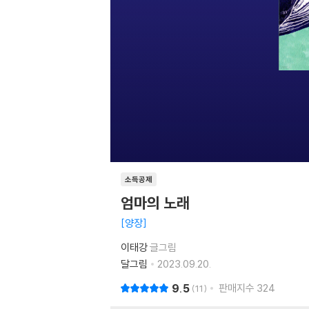
소득공제
엄마의 노래
양장
이태강
글그림
달그림
2023.09.20.
9.5
판매지수
324
11