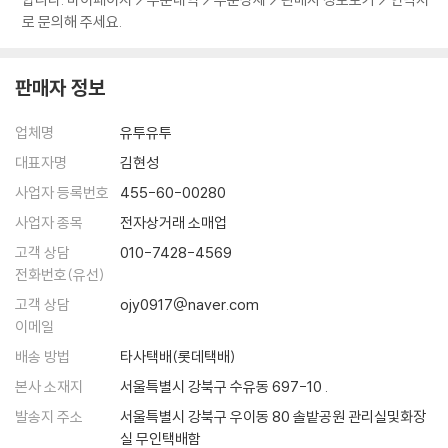
로 문의해 주세요.
판매자 정보
업체명
유투유투
대표자명
김현성
사업자 등록번호
455-60-00280
사업자 종목
전자상거래 소매업
고객 상담
010-7428-4569
전화번호(유선)
고객 상담
ojy0917@naver.com
이메일
배송 방법
타사택배(롯데택배)
본사 소재지
서울특별시 강북구 수유동 697-10 .
발송지 주소
서울특별시 강북구 우이동 80 솔밭공원 관리실및화장
실 무인택배함