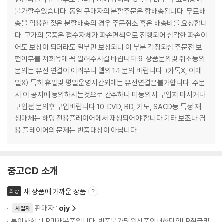
불가할수있습니다. 동일 구매자의 분할주문은 합배송됩니다. 무료배
송을 악용한 잦은 분할배송의 경우 주문취소 혹은 배송비를 요청합니
다. 고가의 물품은 접수자체가 파손면책으로 진행되어 심각한 파손이
어도 보상이 되더라도 일부만 보상되니 이 부분 걱정되심 주문전 보
험여부를 저희쪽에 꼭 알려주시길 바랍니다 9. 상품문의및 취소등의
문의는 유선 연결이 어려우니 웹의 1:1 문의 바랍니다. (카톡X, 이메
일X) 특히 휴일및 평일운영시간외에는 유선연결은불가합니다. 주문
시 이 공지에 동의하시는것으로 간주하니 미동의시 구입치 마시거나
구입전 문의후 구입바랍니다 10. DVD, BD, 키노, SACD등 특정 재
생매체는 해당 전용플레이어에서 재생되어야 합니다 기타 보조나 겸
용 플레이어의 문제는 반품대상이 아닙니다
중고CD 소개
새 상품에 가까운 상품
최상
판매자 :
ojy
사업자
특이사항 : LP미개봉품입니다. 반품불가및원상품안내하단의LP취급및