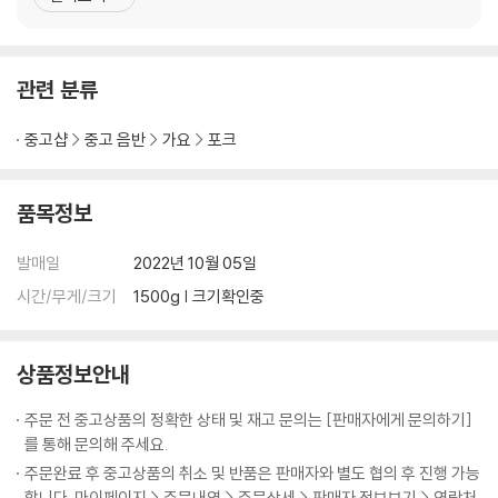
음악에 대한 애정이 낳은 ''90년대의 소중한 보석과도 같은 해답이
다. 지금 이 땅에서 우리에게 가장 필요한 것은 몸소 보여준 김광석의
자세에 관한 것인지도 모른다. 중학교 때는 현
관련 분류
중고샵
중고 음반
가요
포크
품목정보
발매일
2022년 10월 05일
시간/무게/크기
1500g | 크기확인중
상품정보안내
주문 전 중고상품의 정확한 상태 및 재고 문의는 [판매자에게 문의하기]
를 통해 문의해 주세요.
주문완료 후 중고상품의 취소 및 반품은 판매자와 별도 협의 후 진행 가능
합니다. 마이페이지 > 주문내역 > 주문상세 > 판매자 정보보기 > 연락처