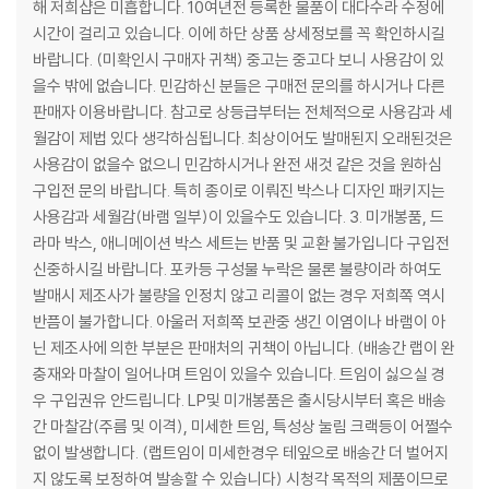
해 저희샵은 미흡합니다. 10여년전 등록한 물품이 대다수라 수정에
시간이 걸리고 있습니다. 이에 하단 상품 상세정보를 꼭 확인하시길
바랍니다. (미확인시 구매자 귀책) 중고는 중고다 보니 사용감이 있
을수 밖에 없습니다. 민감하신 분들은 구매전 문의를 하시거나 다른
판매자 이용바랍니다. 참고로 상등급부터는 전체적으로 사용감과 세
월감이 제법 있다 생각하심됩니다. 최상이어도 발매된지 오래된것은
사용감이 없을수 없으니 민감하시거나 완전 새것 같은 것을 원하심
구입전 문의 바랍니다. 특히 종이로 이뤄진 박스나 디자인 패키지는
사용감과 세월감(바램 일부)이 있을수도 있습니다. 3. 미개봉품, 드
라마 박스, 애니메이션 박스 세트는 반품 및 교환 불가입니다 구입전
신중하시길 바랍니다. 포카등 구성물 누락은 물론 불량이라 하여도
발매시 제조사가 불량을 인정치 않고 리콜이 없는 경우 저희쪽 역시
반픔이 불가합니다. 아울러 저희쪽 보관중 생긴 이염이나 바램이 아
닌 제조사에 의한 부분은 판매처의 귀책이 아닙니다. (배송간 랩이 완
충재와 마찰이 일어나며 트임이 있을수 있습니다. 트임이 싫으실 경
우 구입권유 안드립니다. LP및 미개봉품은 출시당시부터 혹은 배송
간 마찰감(주름 및 이격), 미세한 트임, 특성상 눌림 크랙등이 어쩔수
없이 발생합니다. (랩트임이 미세한경우 테잎으로 배송간 더 벌어지
지 않도록 보정하여 발송할 수 있습니다) 시청각 목적의 제품이므로