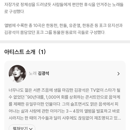
자장가로 정체성을 드러냈듯 사람들에게 편안한 휴식을 안겨주는 노래들
로 구성했다.
앨범에 수록한 총 10곡은 한동헌, 한돌, 유준열, 한동준 등 포크 뮤지션과
김광석이 몸담았던 포크 그룹 동물원 동료의 곡들로 구성했다.
아티스트 소개
1
노래
김광석
너무나도 젊은 서른 즈음에 생을 마감한 김광석은 TV없이 스타가 될
수 없었던 ''90년대를, 1,000여 회를 상회하는 콘서트만으로 음악계
를 제패한 유일무이한 인물이다. 그의 슬프면서도 맑은 음색에서 피
어나는 삶과 사랑에 관한 이야기는 3～4장의 앨범을 발표하고 바로
사라지는 한 때의 가수들과 달리 사후에도 끊임없이 재조명되고 있으
며, 그의 인기는 오히려 더 높아지고 있다. 이것은 철저한 자기관리와
펼쳐보기