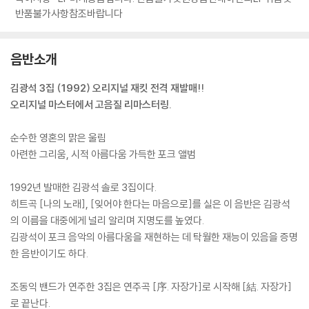
반품불가사항참조바랍니다
음반소개
김광석 3집 (1992) 오리지널 재킷 전격 재발매!!
오리지널 마스터에서 고음질 리마스터링.
순수한 영혼의 맑은 울림
아련한 그리움, 시적 아름다움 가득한 포크 앨범
1992년 발매한 김광석 솔로 3집이다.
히트곡 [나의 노래], [잊어야 한다는 마음으로]를 실은 이 음반은 김광석
의 이름을 대중에게 널리 알리며 지명도를 높였다.
김광석이 포크 음악의 아름다움을 재현하는 데 탁월한 재능이 있음을 증명
한 음반이기도 하다.
조동익 밴드가 연주한 3집은 연주곡 [序. 자장가]로 시작해 [結. 자장가]
로 끝난다.