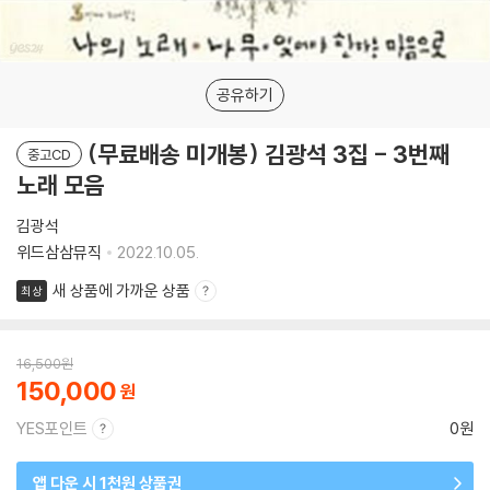
공유하기
(무료배송 미개봉) 김광석 3집 - 3번째
중고CD
노래 모음
김광석
위드삼삼뮤직
2022.10.05.
새 상품에 가까운 상품
최상
16,500
원
150,000
YES포인트
0원
앱 다운 시 1천원 상품권