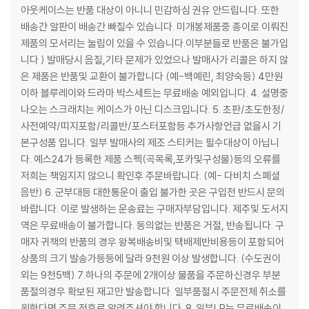
아웃케이스는 반품 대상이 아니니 민감하심 권유 안드립니다. 또한
배송간 알판이 배송간 빠질수 있습니다. 미개봉제품중 종이로 이뤄진
제품의 모서리는 눌림이 있을 수 있습니다.이부분들로 반품은 불가입
니다 ) 발매당시 음질,기타 문제가 있었으나 발매사가 리콜은 하지 않
은 제품은 반품및 교환이 불가합니다 (예-백예린, 최양숙등) 4만원
이하 블루레이와 드라마 박스세트는 무료배송 예외입니다. 4. 설명중
나오는 스크래치는 케이스가 아닌 디스크입니다. 5. 초판/초도한정/
사전예약/띠지포함/리콜반/포스터포함등 추가사항언급 없을시 기
본구성품 입니다. 일부 발매사의 제조 스티커는 필수대상이 아닙니
다. 예스24가 등록한 제품 스펙(곡목록,포카및구성물)등의 오류를
저희는 책임지지 않으니 확인후 주문바랍니다. (예- 다비치 스폐셜
음반) 6. 군부대등 대한통운이 출입 불가한 곳은 구입전 반드시 문의
바랍니다. 이로 발생하는 운송료는 구매자부담입니다. 제주및 도서지
역은 무료배송이 불가합니다. 동의없는 반품은 거절, 반송됩니다. 구
매자 귀책의 반품의 경우 왕복배송비및 택배제반비용등이 포함되어
상품의 크기 발송가등등에 달라 9천원 이상 발생합니다. (수도권이
외는 9천5백) 7.하나의 주문에 2개이상 물품을 주문하신경우 부분
품절의경우 확보된 재고만 발송합니다. 일부품절시 주문전체 취소를
원한다면 주문 전후로 알려주셔야 합니다. 8 .일부LP는 무료배송이