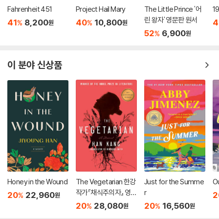
Fahrenheit 451
Project Hail Mary
The Little Prince '어
1
린 왕자' 영문판 원서
41
8,200
40
10,800
4
%
%
원
원
52
6,900
%
원
이 분야 신상품
Honey in the Wound
The Vegetarian 한강
Just for the Summe
O
작가『채식주의자』 영문
r
20
22,960
2
%
원
판 (미국판)
20
28,080
20
16,560
%
%
원
원