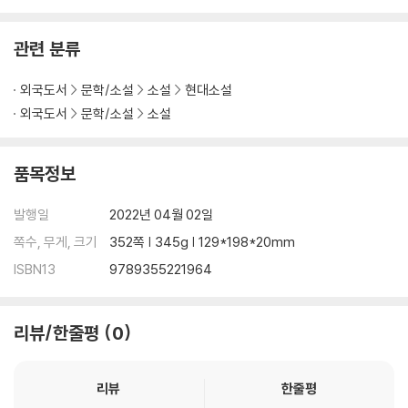
ou find yourself - reminding you that you are unique, and there
is no one like you in this world.
관련 분류
외국도서
문학/소설
소설
현대소설
외국도서
문학/소설
소설
품목정보
발행일
2022년 04월 02일
쪽수, 무게, 크기
352쪽 | 345g | 129*198*20mm
ISBN13
9789355221964
리뷰/한줄평
0
리뷰
한줄평