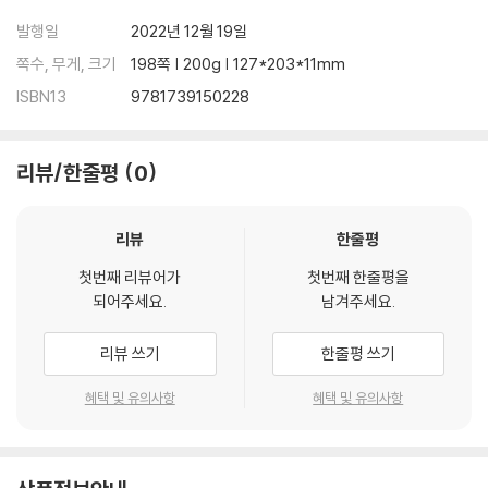
발행일
2022년 12월 19일
쪽수, 무게, 크기
198쪽 | 200g | 127*203*11mm
ISBN13
9781739150228
리뷰/한줄평
0
리뷰
한줄평
첫번째 리뷰어가
첫번째 한줄평을
되어주세요.
남겨주세요.
리뷰 쓰기
한줄평 쓰기
혜택 및 유의사항
혜택 및 유의사항