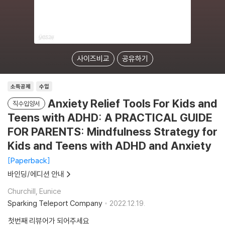
사이즈비교
공유하기
소득공제
수입
Anxiety Relief Tools For Kids and
직수입양서
Teens with ADHD: A PRACTICAL GUIDE
FOR PARENTS: Mindfulness Strategy for
Kids and Teens with ADHD and Anxiety
Paperback
바인딩/에디션 안내
Churchill, Eunice
Sparking Teleport Company
2022.12.19.
첫번째 리뷰어가 되어주세요