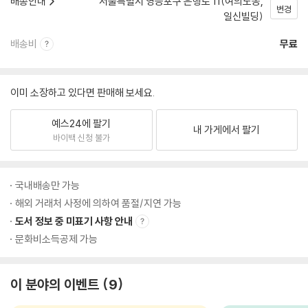
배송안내
서울특별시 영등포구 은행로 11(여의도동,
변경
일신빌딩)
배송비
무료
이미 소장하고 있다면 판매해 보세요.
예스24에 팔기
내 가게에서 팔기
바이백 신청 불가
국내배송만 가능
해외 거래처 사정에 의하여 품절/지연 가능
도서 정보 중 미표기 사항 안내
문화비소득공제 가능
이 분야의 이벤트
9