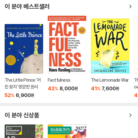
이 분야 베스트셀러
The Little Prince '어
Factfulness
The Lemonade War
Th
린 왕자' 영문판 원서
o
42
8,000
41
7,600
%
%
원
원
52
6,900
4
%
원
이 분야 신상품