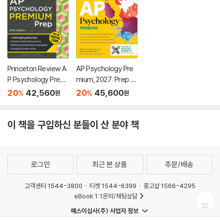
Princeton Review A
AP Psychology Pre
P Psychology Premi
mium, 2027: Prep B
um Prep, 24th Editio
ook with 4 Practice
20
42,560
20
45,600
%
%
원
원
n: 5 Practice Tests
Tests + Comprehe
+ Digital Practice On
nsive Review + Onli
line + Content Revie
ne Practice
이 책을 구입하신 분들이 산 분야 책
w
로그인
최근 본 상품
주문/배송
고객센터 1544-3800
티켓 1544-6399
중고샵 1566-4295
eBook 1:1문의/채팅상담
예스이십사(주) 사업자 정보