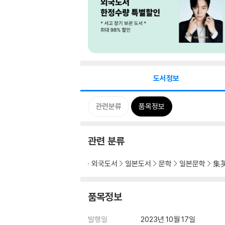
도서정보
관련분류
품목정보
관련 분류
외국도서
일본도서
문학
일본문학
集
품목정보
발행일
2023년 10월 17일