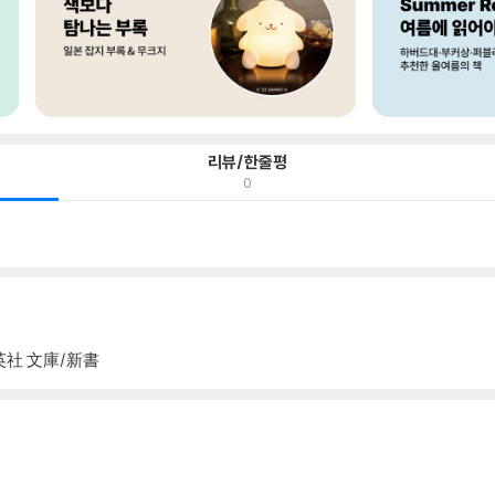
리뷰/한줄평
0
英社 文庫/新書