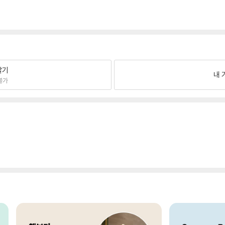
팔기
내 
불가