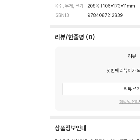
쪽수, 무게, 크기
208쪽 | 106*173*11mm
ISBN13
9784087212839
리뷰/한줄평
0
리뷰
첫번째 리뷰어가 
리뷰 쓰
혜택 및 유의
상품정보안내