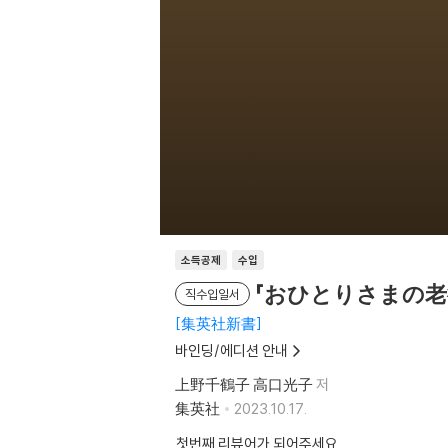
소득공제
수입
「おひとりさまの老
직수입일서
集英社新書
바인딩/에디션 안내
上野千鶴子 高口光子
저
集英社
2023.10.17.
첫번째 리뷰어가 되어주세요