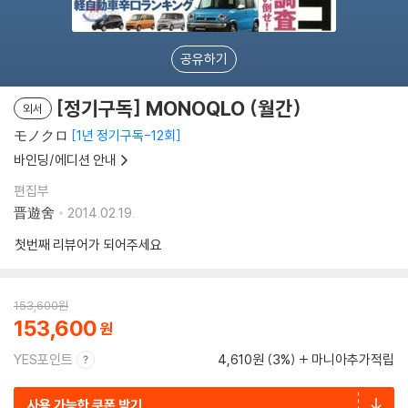
공유하기
[정기구독] MONOQLO (월간)
외서
モノクロ
1년 정기구독-12회
바인딩/에디션 안내
편집부
晋遊舍
2014.02.19.
첫번째 리뷰어가 되어주세요
153,600
원
153,600
YES포인트
4,610원 (3%)
마니아추가적립
사용 가능한 쿠폰 받기