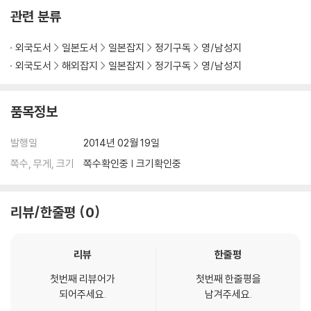
관련 분류
외국도서
일본도서
일본잡지
정기구독
영/남성지
외국도서
해외잡지
일본잡지
정기구독
영/남성지
품목정보
발행일
2014년 02월 19일
쪽수, 무게, 크기
쪽수확인중 | 크기확인중
리뷰/한줄평
0
리뷰
한줄평
첫번째 리뷰어가
첫번째 한줄평을
되어주세요.
남겨주세요.