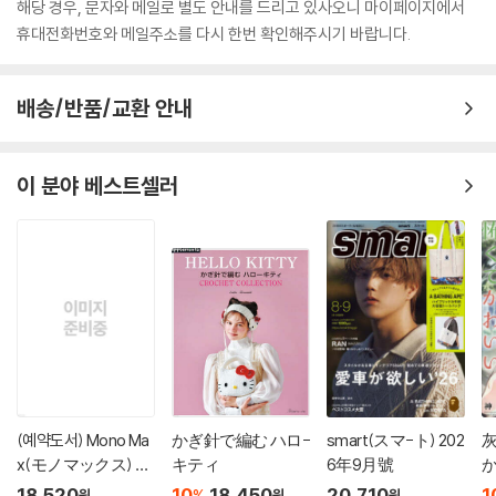
해당 경우, 문자와 메일로 별도 안내를 드리고 있사오니 마이페이지에서
휴대전화번호와 메일주소를 다시 한번 확인해주시기 바랍니다.
배송/반품/교환 안내
이 분야 베스트셀러
(예약도서) Mono Ma
かぎ針で編む ハロ-
smart(スマ-ト) 202
x(モノマックス) 20
キティ
6年9月號
か
26年10月號
18,520
10
18,450
20,710
1
%
원
원
원