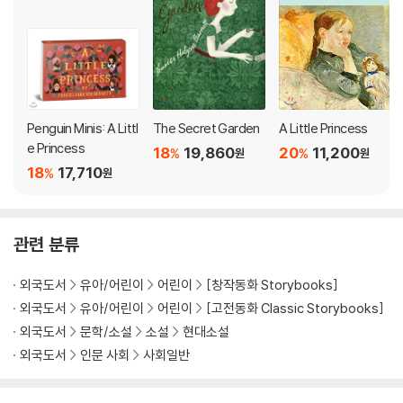
Penguin Minis: A Littl
The Secret Garden
A Little Princess
e Princess
18
19,860
20
11,200
%
%
원
원
18
17,710
%
원
관련 분류
외국도서
유아/어린이
어린이
[창작동화 Storybooks]
외국도서
유아/어린이
어린이
[고전동화 Classic Storybooks]
외국도서
문학/소설
소설
현대소설
외국도서
인문 사회
사회일반