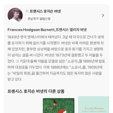
nowned stationery brand Rifle Paper Co.'s lead artist, Anna Bo
nd.
저
프랜시스 호지슨 버넷
Alone in a new country, wealthy Sara Crewe tries to settle in a
관심작가 알림신청
nd make friends at boarding school. But when she learns that
Frances Hodgson Burnett,프랜시스 엘리자 버넷
she'll never see her beloved father gain, her life is turned upsi
de down. Transformed from princess to pauper, she must sw
1849년 영국 맨체스터에서 태어났다. 3살 때 미국으로 건너가 생계
ap dancing lessons and luxury for hard work and a room in the
를 유지하기 위해 글쓰기를 시작했다. 버넷은 비록 어려운 환경에 처
attic. Will she find that kindness and genorosity are all the rich
해 있었지만, 풍부한 상상력을 바탕으로 꿈과 용기를 가지고 생명력
es she truly needs?
이 넘치는 글을 써 나갔다. 버넷은 1873년에 결혼했고 두 아들을 두
었다. 그 가운데 둘째 아들을 모델로 삼은 『소공자』를 1886년에 발표
하며 대성공을 거두었다. 이후 1888년에는 『소공녀』를, 1909년에
는 『비밀의 화원』을 출간하여 지금까지도 많은 독자의 많은 사랑을
받고 있다.
프랜시스 호지슨 버넷
의 다른 상품