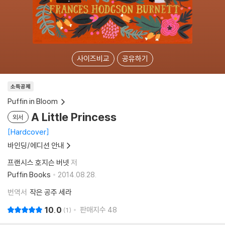
사이즈비교
공유하기
소득공제
Puffin in Bloom
A Little Princess
외서
Hardcover
바인딩/에디션 안내
프랜시스 호지슨 버넷
저
Puffin Books
2014.08.28.
번역서
작은 공주 세라
10.0
판매지수
48
1