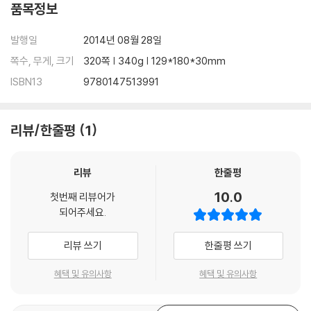
품목정보
발행일
2014년 08월 28일
쪽수, 무게, 크기
320쪽 | 340g | 129*180*30mm
ISBN13
9780147513991
리뷰/한줄평
1
리뷰
한줄평
10.0
첫번째 리뷰어가
되어주세요.
리뷰 쓰기
한줄평 쓰기
혜택 및 유의사항
혜택 및 유의사항