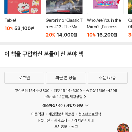
Table!
Geronimo : Classic T
Who Are You in the
C
ales #12 : The Myst
Mirror? (Princess Ca
01
10
53,100
%
원
ery of Frankenstein
tch! Teenieping) (세
20
14,000
10
16,200
3
%
%
원
원
이펜호환 / QR음원 포
함)
이 책을 구입하신 분들이 산 분야 책
로그인
최근 본 상품
주문/배송
고객센터 1544-3800
티켓 1544-6399
중고샵 1566-4295
eBook 1:1문의/채팅상담
예스이십사(주) 사업자 정보
이용약관
개인정보처리방침
청소년보호정책
PC버전
회사소개
거래처관계자께
도서홍보
광고