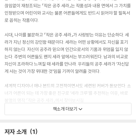
끊임없이 재창조되는 『작은 공주 세라』는 작품성과 내용 면에서 그 가치를
인정받으며 어린이와 교사는 물론 어른들에게도 반드시 읽어야 할 필독서
로 꼽히는 작품이다.
시대, 나이를 불문하고 『작은 공주 세라』가 사랑받는 이유는 단순하다. 세
라가 지닌 정신의 강인함 때문이다. 세라는 어떤 상황에서도 자신을 포기
하지 않는다. 자신이 공주라 믿으며 인간으로서의 기품과 위엄을 잃지 않
는다. 주변의 어른들도 왠지 세라 앞에서는 부끄러워진다. 남과의 비교로
자신이 초라하다 느껴질 때 세라를 만나라. 우리들의 공주 세라가 ‘자신답
게 사는 것이 가장 위대한 것’임을 기꺼이 알려줄 것이다.
세계적 디자이너 애나 본드의 고전적이면서도 세련된 커버가 돋보인다. 소
녀가 어른이 되는 데 가장 좋은 친구로 ‘세라 크루’를 추천하는 이유, 바로
불멸의 명작 『작은 공주 세라』에서 찾아보시길.
책소개 더보기
Puffin in Bloom
A new line of classics with gorgeously illustrated covers by re
저자 소개
1