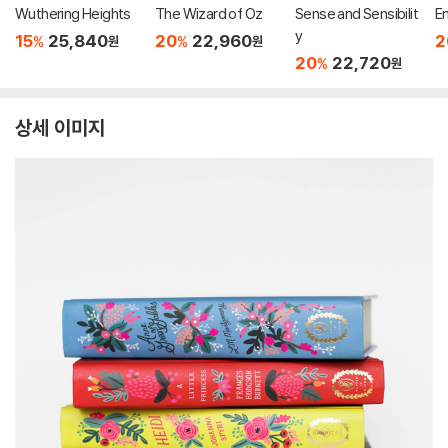
Wuthering Heights
The Wizard of Oz
Sense and Sensibilit
E
y
15
25,840
20
22,960
2
%
%
원
원
20
22,720
%
원
상세 이미지