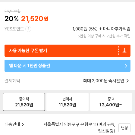
26,900
원
20
21,520
YES포인트
1,080원 (5%)
마니아추가적립
5만원 이상 구매 시 2천원 추가 적립
사용 가능한 쿠폰 받기
앱 다운 시 1천원 상품권
결제혜택
최대 2,000원 즉시할인
종이책
번역서
중고
21,520
원
11,520
원
13,400
원~
배송안내
서울특별시 영등포구 은행로 11(여의도동,
변경
일신빌딩)