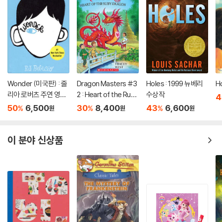
Wonder (미국판) : 줄
Dragon Masters #3
Holes : 1999 뉴베리
H
리아 로버츠 주연 영화
2 : Heart of the Ruby
수상작
4
'원더' 원작 소설
Dragon (A Branches
50
6,500
30
8,400
43
6,600
%
%
%
원
원
원
Book)
이 분야 신상품