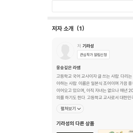
2장. 〈사회학 분야 - 다채롭고 효율적인 세상을
“FGI 모더레이터” 세상의 기준을 새로 정립하다
“퍼스널 브랜드 매니저” 나만의 경쟁력을 새로
저자 소개
1
“트렌드 분석가” 드넓은 시야로 세계를 선도하
“평판관리전문가” 무너질 당신을 일으켜줄 멀
저
기라성
3장. 〈언어, 문화, 문학 분야 - 세상을 감동과 
관심작가 알림신청
“카피라이터” 한 문장으로 세계를 주목시키다
웅숭깊은 라쌤
“게임 시나리오 작가” 새로운 세계를 무한히 
고등학교 국어 교사이자 글 쓰는 사람. 다리는
“번역가&통역가” 인간을 인간답게 살게 하는 
아하는 사람. 이름은 일본식 조어이며 가끔 중
“K-푸드 스토리텔러” 대한민국의 위대한 애국
이어오고 있으며, 아직 자녀는 없으나 매년 2
“글쓰기 작가” 멀티 잡을 실현하는 참된 능력자
의를 하기도 한다. 고등학교 교사로
“아키비스트” 기록으로 기억을 생성하다
펼쳐보기
4장. 〈교육, 역사, 철학 분야 - 인문학의 밝은 
기라성
의 다른 상품
“한국어 교원” 대한민국의 진정한 전도사