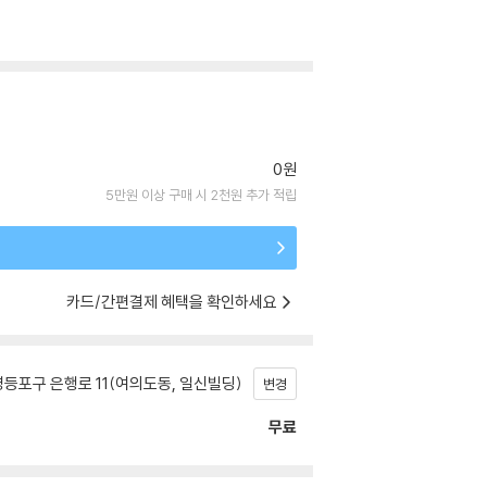
0원
5만원 이상 구매 시 2천원 추가 적립
카드/간편결제 혜택을 확인하세요
등포구 은행로 11(여의도동, 일신빌딩)
변경
무료