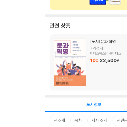
관련 상품
[도서]
문과 혁명
기라성 저
미다스북스(리틀미다스)
10
22,500
%
원
도서정보
책소개
목차
저자 소개
관련