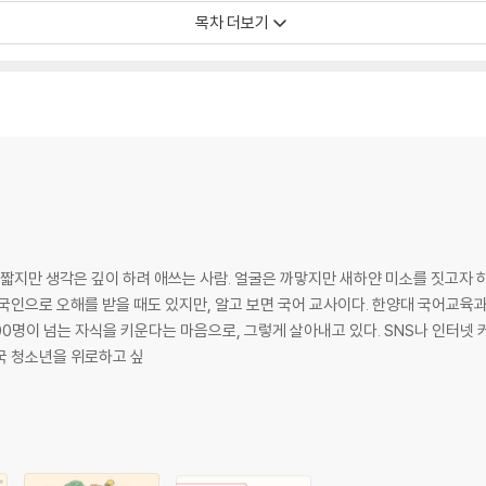
 만드는 리더들〉
목차 더보기
이 선사하다
다
티플레이어
재미로 채워줄 리더들〉
창조하다
 짧지만 생각은 깊이 하려 애쓰는 사람. 얼굴은 까맣지만 새하얀 미소를 짓고자 하
존재
국인으로 오해를 받을 때도 있지만, 알고 보면 국어 교사이다. 한양대 국어교육과 
자
00명이 넘는 자식을 키운다는 마음으로, 그렇게 살아내고 있다. SNS나 인터넷
서 대한민국 청소년을 위로하고 싶
미래를 선도할 리더들〉