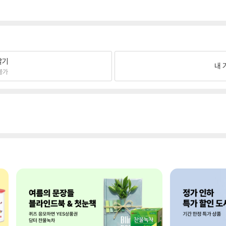
팔기
내 
불가