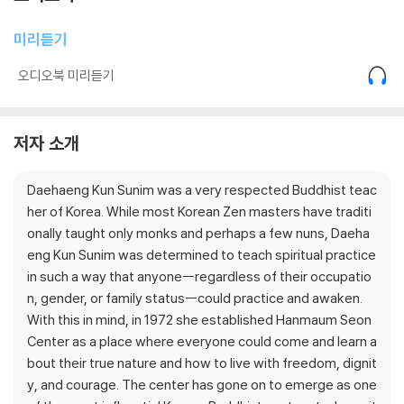
Wonhyo’s Awakening
Wisdom Guides the Way
미리듣기
Letting Go
Like a Centipede
오디오북 미리듣기
All by Yourself
Three Grains of Millet
The Same Dream
저자 소개
The Good-for-nothing Son
The Travels of a Seon Master
Daehaeng Kun Sunim was a very respected Buddhist teac
Even a Tree Understands Gratitude
her of Korea. While most Korean Zen masters have traditi
The Pure-hearted Sculptor
onally taught only monks and perhaps a few nuns, Daeha
The Scholar and the Regent
eng Kun Sunim was determined to teach spiritual practice
Bodhidharma’s Sandal
in such a way that anyone--regardless of their occupatio
It’s Hard to Say
n, gender, or family status--could practice and awaken.
Mother-in-law Saves the Family
With this in mind, in 1972 she established Hanmaum Seon
The Man with Two Sets of Parents
Center as a place where everyone could come and learn a
The King and the Blacksmith
bout their true nature and how to live with freedom, dignit
The Examination
y, and courage. The center has gone on to emerge as one
Carrying a Sheep on Your Shoulders