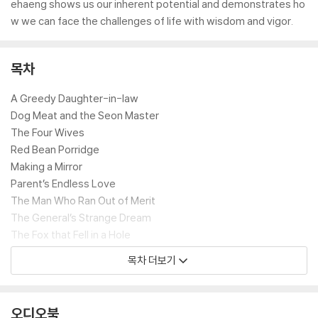
ehaeng shows us our inherent potential and demonstrates ho
w we can face the challenges of life with wisdom and vigor.
목차
A Greedy Daughter-in-law
Dog Meat and the Seon Master
The Four Wives
Red Bean Porridge
Making a Mirror
Parent’s Endless Love
The Man Who Ran Out of Merit
The General’s Strange Dream
The Fox that Fell in a Hole
The Man Who Became a Cow
목차 더보기
Ananda and the Keyhole
Worm Soup
Buckwheat Dumplings
오디오북