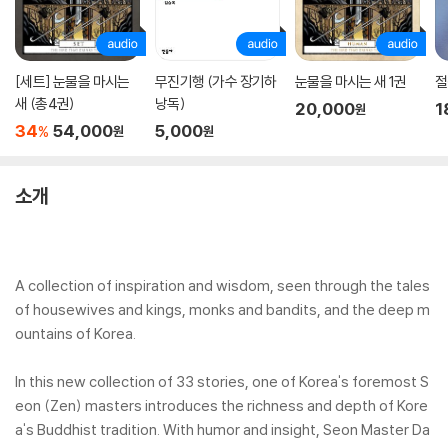
[세트] 눈물을 마시는
무진기행 (가수 장기하
눈물을 마시는 새 1권
절
새 (총4권)
낭독)
20,000
1
원
34
54,000
5,000
%
원
원
소개
A collection of inspiration and wisdom, seen through the tales
of housewives and kings, monks and bandits, and the deep m
ountains of Korea.
In this new collection of 33 stories, one of Korea's foremost S
eon (Zen) masters introduces the richness and depth of Kore
a's Buddhist tradition. With humor and insight, Seon Master Da