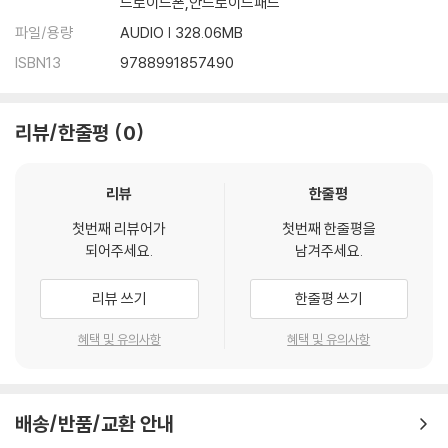
드로이드폰,안드로이드패드
파일/용량
AUDIO | 328.06MB
ISBN13
9788991857490
리뷰/한줄평
0
리뷰
한줄평
첫번째 리뷰어가
첫번째 한줄평을
되어주세요.
남겨주세요.
리뷰 쓰기
한줄평 쓰기
혜택 및 유의사항
혜택 및 유의사항
배송/반품/교환 안내