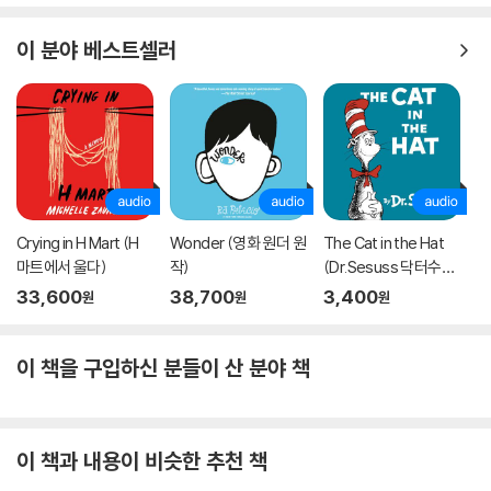
이 분야 베스트셀러
Crying in H Mart (H
Wonder (영화 원더 원
The Cat in the Hat
마트에서 울다)
작)
(Dr.Sesuss 닥터수
스)
33,600
38,700
3,400
원
원
원
이 책을 구입하신 분들이 산 분야 책
이 책과 내용이 비슷한 추천 책