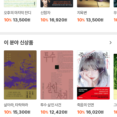
오후의 마지막 잔디
신참자
지옥변
우
10
13,500
10
16,920
10
13,500
1
%
%
%
원
원
원
이 분야 신상품
살아라, 타락하라
투수 살인 사건
죽음의 인연
그
10
15,300
10
12,420
10
16,020
1
%
%
%
원
원
원