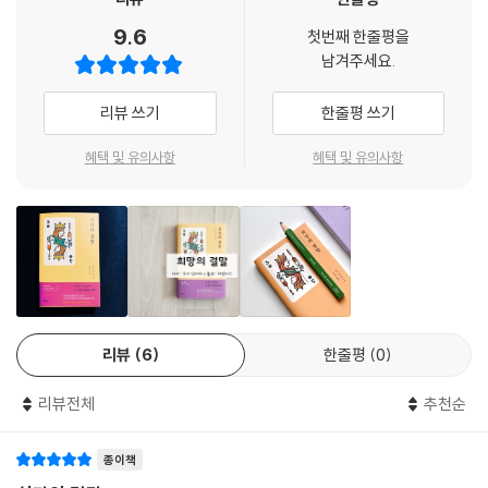
는 느낌이 들어서 외국으로 도망치려고 했던 거예요. 그런데 이런 일을 당
호시 신이치의 작품은 일본 후지TV, NHK 같은 쟁쟁한 방송국에서 여러
9.6
할 줄이야. 인과응보라는 걸까요? 죽은 남편이 매일 밤 꿈에 나타나서 앙갚
첫번째 한줄평을
차례 영상화된 바 있으며, 한국에서 연극으로 각색되기도 했다.
남겨주세요.
음을 하겠다고 별렀거든요. 분명 이걸 두고 한 말이겠죠. 이제는 악몽도 끝
나겠네요.”
그의 단편들은 2008년 국내에 처음 소개된 이후, 안타깝게도 절판되어 오
리뷰 쓰기
한줄평 쓰기
“아무튼 조용히 쉬세요.”
랫동안 구할 수 없었다. 그런 만큼 새로운 번역과 편집으로 구성된 하빌리
승무원은 자리를 떠났다. 왜 이렇게 괴상망측한 승객들만 모였을까. 승객
스의 「호시 신이치 쇼트-쇼트 시리즈」는 그의 작품이 재출간되기를 바란
혜택 및 유의사항
혜택 및 유의사항
이란 본래 이런 사람인 법일까? 평소에는 자기 이야기를 입 밖에 내지 않으
많은 독자들에게 반가운 소식이 아닐 수 없을 것이다. 시리즈를 즐기고 소
니 모르고 지나가지만….
장하는 독자들 곁에서 오래도록 의미 있게 존재할 수 있도록 띠지 뒷면을
---「상공의 저승사자」중에서
자르면 책갈피가 되도록 구성하였고, 속표지와 커버를 각각 다른 콘셉트로
디자인하는 등, 만듦새에도 특별히 공을 들였다.
아하, 녀석들이 그 사고 조종 장치를 작동시켰군. 발견되지 않는 곳에 숨겨
두고, 인명 존중, 평화, 인구 일정 유지 등의 상태로 작동을 세팅했겠지. 분
“한 번 더 게임에 도전하시겠습니까?”
한 마음도 들었다. 나의 사고가 컨트롤당한다고 생각하면, 너무 화가 났다.
지루한 현실을 견뎌 내거나
시험 삼아 누군가를 죽여 볼까? 그런 생각까지는 할 수 있지만, 실행으로
리뷰
6
한줄평
0
당신을 기다리는 타락에 몸을 맡기거나.
옮기려고 하면 도무지 의지가 발동하지 않았다.
리뷰전체
추천순
---「비정한 요구」중에서
뇌세포를 자극하는 호시 신이치식 SF 하드보일드
종이책
* 단독 판매 100만 부 돌파