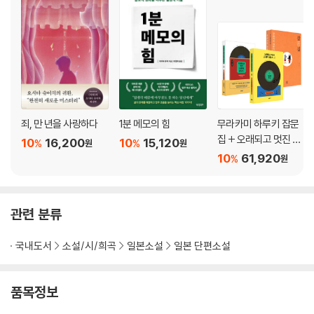
죄, 만 년을 사랑하다
1분 메모의 힘
무라카미 하루키 잡문
집 + 오래되고 멋진 클
10
16,200
10
15,120
%
%
원
원
래식 레코드 1,2 세트
10
61,920
%
원
관련 분류
국내도서
소설/시/희곡
일본소설
일본 단편소설
품목정보