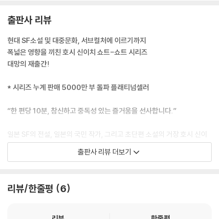
---「한 가지 목표」중에서
출판사 리뷰
“지금까지 한 모든 노력이 물거품이 되었단 말인가….”
무리도 아니다. 그는 지금까지의 성과를 모두 잃고 평범한 시민으로 돌아
현대 SF소설 및 대중문화, 서브컬처에 이르기까지
가야 한다. 한 번 더 게임에 도전할 기력이 과연 남아 있을까? 아마 없겠지.
폭넓은 영향을 끼친 호시 신이치 쇼트-쇼트 시리즈
그날 밤, 나는 축배를 들었다. 이토록 행복한 밤은 없었다.
대망의 재출간!
일주일 동안 휴식을 취한 후 관공서에 출두했다. 열은 더 이상 나지 않는다.
“해냈어요!”
* 시리즈 누계 판매 5000만 부 돌파 플래티넘셀러
“축하합니다. 그럼, 다음 단계는 언제부터 시작할까요?”
“바로 시작하죠. 긴장감이 남아 있을 때가 더 좋으니까.”
“한 편당 10분, 참신하고 중독성 있는 즐거움을 선사합니다.”
“그럼, 추적자의 사진과 자료를 내드리죠. 당신의 체내 항체에 대응하는 병
원균을 그 지원자에게 주사할 겁니다. 12개월 동안 잘 숨어 다녀야 하는데,
일본 SF의 전설, 일본의 국민 작가, 그리고 초단편 소설의 거장 호시 신이
괜찮으시겠어요?”
치. 일찍이 그의 재능을 알아본 에도가와 란포에 의해 전격 데뷔한 이래로,
출판사 리뷰 더보기
---「그 남자, 이 병病」중에서
호시 신이치는 ‘세기의 천재’라는 수식어에 걸맞게 200자 원고지 20매 분
량의 초단편 소설 형식인 ‘쇼트-쇼트’라는 장르를 개척하고, 전 생애에 걸
“괜찮아요. 사실은 제가 한 달 전쯤에 남편을 독살했어요. 사체는 차로 옮
쳐 1000편 이상의 쇼트-쇼트 작품을 발표했다.
리뷰/한줄평
6
겨서 산속에 버렸죠. 그러고는 재산을 가로챘어요.”
“어떻게 그런 끔찍한….”
‘누계 판매 5000만 부’ ‘전 세계 30개국 이상에서 번역 출간’ 등 경이로운
“그런데 경찰이 그 사체를 발견한 모양이에요. 상황이 좀 이상하게 돌아가
기록들을 계속해서 갈아 치우고 있는 쇼트-쇼트 시리즈. 그 명성에 걸맞게
리뷰
한줄평