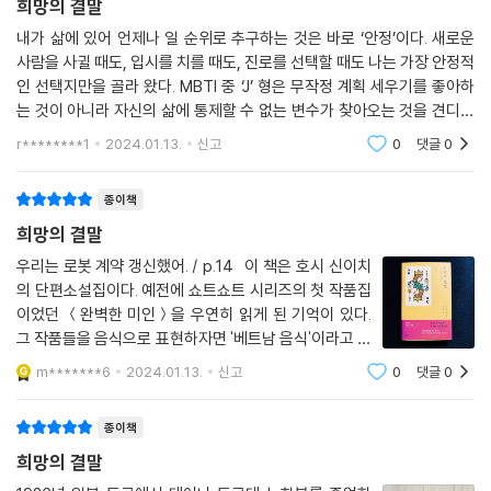
희망의 결말
평범한 시민, 평범한 나날에서 벗어나고자 목숨을 건 위험한 게임에 가담
내가 삶에 있어 언제나 일 순위로 추구하는 것은 바로 ‘안정’이다. 새로운
한 청년, ‘기다리는 자에게 운이 따를지니.’ 거액의 현금 수송 임무를 맡게
사람을 사귈 때도, 입시를 치를 때도, 진로를 선택할 때도 나는 가장 안정적
된 은행원, 돈도 배경도 없는 한 청년 앞에 3가지 소원을 들어주겠다며 나
인 선택지만을 골라 왔다. MBTI 중 ‘J’ 형은 무작정 계획 세우기를 좋아하
타난 다소 친절한 악마….
는 것이 아니라 자신의 삶에 통제할 수 없는 변수가 찾아오는 것을 견디지
못하는 유형이라는 말처럼, 나는 예기치 못한 변수와 그 변수를 맞닥뜨릴
r********1
2024.01.13.
신고
0
댓글
0
때 당
지루하고 평범한 일상을 뒤엎을 일생일대의 기회가 당신 앞에 찾아온다
면?! 특권계급으로 진입할 수 있는 길이 열리고, 평생을 놀고먹을 수 있는
종이책
돈이 수중에 주어진다면? 그렇다면 그 대가로 당신은 당신을 기다리는 타
희망의 결말
락에 몸을 맡길 수 있겠는가? 이 책 『희망의 결말』에서는 지루한 현실을 견
뎌 내기보다 기어이 우리 앞에 주어진 타락에 몸을 맡기기를 선택한 자들
우리는 로봇 계약 갱신했어. / p.14 이 책은 호시 신이치
의 단편소설집이다. 예전에 쇼트쇼트 시리즈의 첫 작품집
의 갸륵한 여정이 펼쳐진다. 뇌세포를 자극하는 호시 신이치식 SF 하드보
이었던 ＜완벽한 미인＞을 우연히 읽게 된 기억이 있다.
일드를 지금 바로 만나 보자.
그 작품들을 음식으로 표현하자면 '베트남 음식'이라고 대
답할 수 있을 것 같다. 지금은 음식의 맛은 지워지고 없지
“나는 평범한 인간이 아님을 입증하기 위해
m*******6
2024.01.13.
신고
0
댓글
0
만 처음 접했을 때의 느낌이 잊혀지지 않아 종종 떠오르는
스스로 이 길을 선택했다.”
음식. 그게 나에게는 베트남 음
종이책
예측 가능한 안온한 내일과 롤러코스터를 타듯
희망의 결말
매일매일이 변하는 오늘 중 하나를 고를 수 있다면,