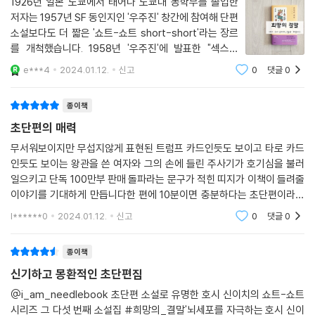
1926년 일본 도쿄에서 태어나 도쿄대 농학부를 졸업한
당신이 바라 마지않는 결말은?!
저자는 1957년 SF 동인지인 '우주진' 창간에 참여해 단편
기막힌 비틀기가 돋보이는 11편의 이야기
소설보다도 더 짧은 '쇼트-쇼트 short-short'라는 장르
를 개척했습니다. 1958년 '우주진'에 발표한 "섹스트
이 책에는 안정적인 일상에서 벗어나고자 발버둥 치는 이들이 여럿 등장한
라"가 에도가와 란포의 눈에 띄어 상업지에 데뷔하게 되
e***4
2024.01.12.
신고
0
댓글
0
다. 세계를 정복하겠다는 일념 하나로 비밀리에 새로운 실험을 반복하던
었습니다. 전 생애에 걸쳐 1000편 이상의 쇼트-쇼트 작
과학자는 막상 그것이 실현된 세계에서 허무함에 어쩔 줄을 몰라한다. 대
품을 발표했으며, 다양한 장르를 넘나들며
종이책
뜸 3가지 소원을 들어주겠다고 말하는 악마를 만난 청년은 악마를 통해 이
룬 소원이 다른 이들의 희생에 기인했음을 알고는 끝내 자살을 선택하고
초단편의 매력
만다. 그러는 한편 곧 죽음을 앞둔 노인은 혼수상태인 채로 계속해서 새로
무서워보이지만 무섭지않게 표현된 트럼프 카드인듯도 보이고 타로 카드
운 현실‘들’의 꿈을 꾸기도 한다.
인듯도 보이는 왕관을 쓴 여자와 그의 손에 들린 주사기가 호기심을 불러
일으키고 단독 100만부 판매 돌파라는 문구가 적힌 띠지가 이책이 들려줄
‘희망의 결말’이라는 제목이 무색해질 만큼 기꺼이 스스로를 불행에 내던
이야기를 기대하게 만듭니다한 편에 10분이면 충분하다는 초단편이라고
지는 인간. 안정감 있는 일상에서 오는 행복보다 생생하고 긴장감 넘치는,
할수 있는 쇼트-쇼트 라는 장르를 개척한 저자는 쇼트-쇼트 작품으로만
l******0
2024.01.12.
신고
0
댓글
0
천편이상을 발표했다고
어딘가 남들과는 다른 삶을 살고자 하는 인간. 인간은 본래 그런 존재일지
도 모르겠다. 호시 신이치는 이 책 『희망의 결말』에서 행복을 좇기 위해 필
종이책
연적으로 불행해질 수밖에 없는 우리들의 운명을 정확히 포착해 내고 있
신기하고 몽환적인 초단편집
다.
@i_am_needlebook 초단편 소설로 유명한 호시 신이치의 쇼트-쇼트
시리즈 그 다섯 번째 소설집 #희망의_결말'뇌세포를 자극하는 호시 신이