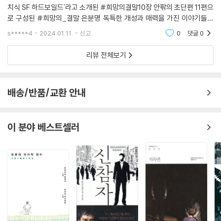
치식 SF 하드보일드'라고 소개된 #희망의결말10장 안팎의 초단편 11편으
로 구성된 #희망의_결말 은분명 독특한 개성과 매력을 가진 이야기들이
담겨있다.짧은 글인데도 기승전결이 탄탄하게 갖춰져있고짧은 글 안에서
s*****4
2024.01.11.
신고
0
댓글
0
도 작가가 담은 의도들이 담겨있
리뷰 전체보기
배송/반품/교환 안내
이 분야 베스트셀러