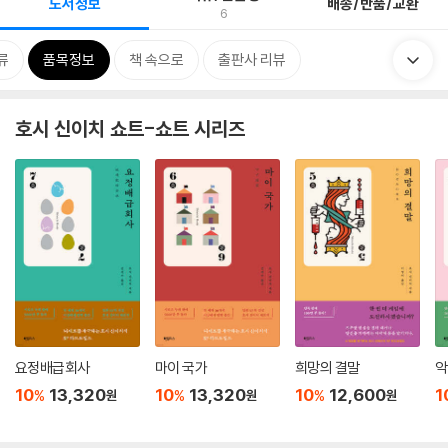
도서정보
배송/반품/교환
6
류
품목정보
책 속으로
출판사 리뷰
호시 신이치 쇼트-쇼트 시리즈
요정배급회사
마이 국가
희망의 결말
악
10
13,320
10
13,320
10
12,600
1
%
%
%
원
원
원