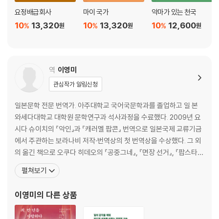
요정배급회사
마이 국가
악마가 있는 천국
10
13,320
10
13,320
10
12,600
%
%
%
원
원
원
역
이영미
관심작가 알림신청
일본문학 전문 번역가. 아주대학교 국어국문학과를 졸업하고 일 본
와세다대학교 대학원 문학연구과 석사과정을 수료했다. 2009년 요
시다 슈이치의 『악인』과 『캐러멜 팝콘』 번역으로 일본국제 교류기금
에서 주관하는 보라나비 저작·번역상의 첫 번역상을 수상했다. 그 외
의 옮긴 책으로 오쿠다 히데오의 『공중그네』, 『면장 선거』, 『팝스타
존의 수상한 휴가』, 요시다 슈이치의 『분노』, 『파 크라이프』, 『사요나
펼쳐보기
라 사요나라』, 『동경만경』, 『나가사키이』, 마 미치 도모노부의 『단테
신곡 강의』, 무라카미 하루키의 『잡문집』, 『약속된 장소에서』, 아베
이영미
의 다른 상품
고보의 『불타버린 지도』, 미야베