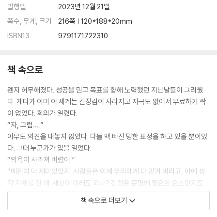
발행일
2023년 12월 21일
쪽수, 무게, 크기
216쪽 | 120*188*20mm
ISBN13
9791171722310
책 속으로
왠지 허무해졌다. 성공을 믿고 목표를 향해 노력했던 지난날들이 그리웠
다. 게다가 이미 이 세계는 긴장감이 사라지고 자극도 없어서 무료하기 짝
이 없었다. 회의가 열렸다.
“자, 그럼….”
아무도 의견을 내놓지 않았다. 다들 맥 빠진 멍한 표정을 하고 있을 뿐이었
다. 그때 누군가가 입을 열었다.
“의욕이 사라져 버렸어.”
“예전이 더 재미있었지. 사람들은 이제 우리에게 다 맡겨 버리고, 아예 생
각 자체를 안 해. 세상이 이래도 되나? 긴장은 문명에 필요한 요소인지도
몰라. 분쟁을 계속 만들어 내는 게 더 인간적인 것 같은 기분도 들어.”
책 속으로 더보기
“다시 예전으로 돌아갈 수 없을까?”