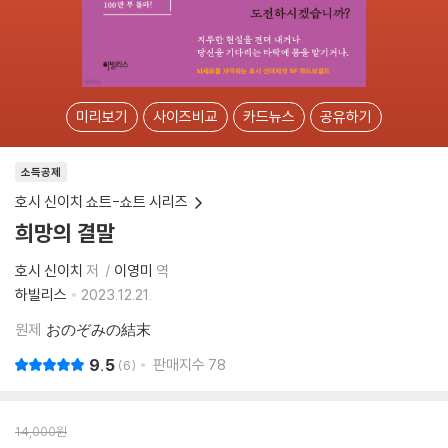
미리보기
사이즈비교
카드뉴스
공유하기
소득공제
호시 신이치 쇼트-쇼트 시리즈
희망의 결말
호시 신이치
저
이영미
역
하빌리스
2023.12.21.
원제
おのぞみの結末
9.5
판매지수
78
6
14,000
원