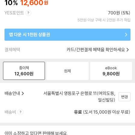
10
12,600
YES포인트
700원 (5%)
5만원 이상 구매 시 2천원 추가 적립
앱 다운 시 1천원 상품권
결제혜택
카드/간편결제 혜택을 확인하세요
종이책
eBook
원제
12,600
원
9,800
원
배송안내
서울특별시 영등포구 은행로 11(여의도동,
변경
일신빌딩)
배송비
유료
(도서 15,000원 이상 무료)
이미 소장하고 있다면 판매해 보세요.