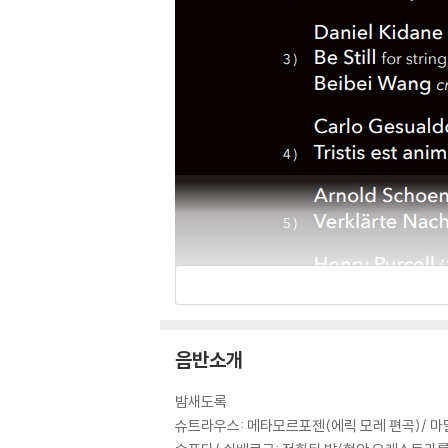
음반소개
밤새도록
슈트라우스: 메타모르포젠(에릭 모레 편곡)/ 마달레