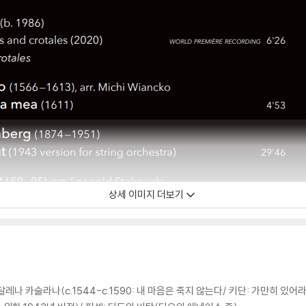
상세 이미지 더보기
나 카술라나(c.1544-c.1590: 내 마음은 죽지 않는다/ 키단: 가만히 있어