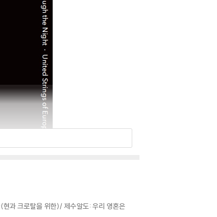
라(현과 크로탈을 위한)/ 제수알도: 우리 영혼은