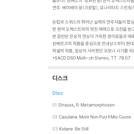
슬프다/ 쇤베르크: 정화된 밤(현악 오케스트라를 
연주: 베이베이 왕(크로탈), 유나이티드 스트링스
유럽과 스위스의 뛰어난 실력의 연주자들이 합심
한 현악 오케스트라의 멋진 매력으로 극찬을 받고
본 음반은 은유적 연상이 가득한 경이로움과 매
쇤베르크의 작품을 중심으로 르네상스부터 현대에
퍼셀의 작품, 일상이 사라졌던 코로나 시기를 되돌
*SACD DSD Multi-ch Stereo, TT: 78.07
디스크
Disc
01
Strauss, R: Metamorphosen
02
Casulana: Morir Non Puo Il Mio Cuore
03
Kidane: Be Still