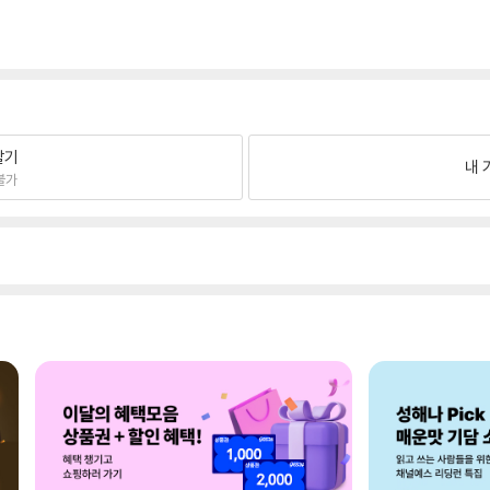
팔기
내 
불가