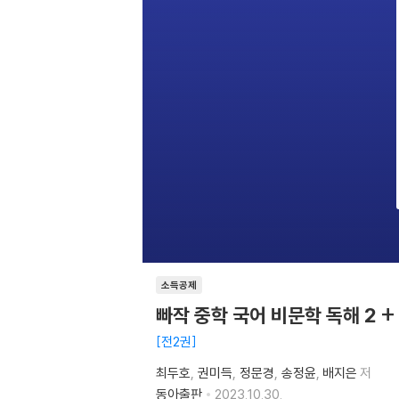
소득공제
빠작 중학 국어 비문학 독해 2 +
전2권
최두호
권미득
정문경
송정윤
배지은
저
동아출판
2023.10.30.