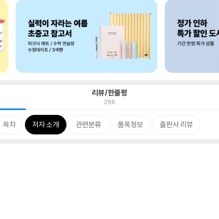
리뷰/한줄평
266
목차
저자 소개
관련분류
품목정보
출판사 리뷰