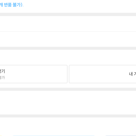
 반품 불가).
팔기
내 
불가