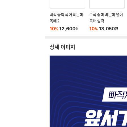
빠작 중학 국어 비문학
수작 중학 비문학 영어
독해 2
독해 실력
10
12,600
10
13,050
%
%
원
원
상세 이미지