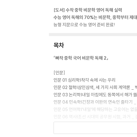
[도서] 수작 중학 비문학 영어 독해 실력
수능 영어 독해의 70%는 비문학, 중학부터 제대
능형 지문으로 수능 영어 준비 완료!
목차
『빠작 중학 국어 비문학 독해 2』
[인문]
인문 01 심리학Ⅰ착각 속에 사는 우리
인문 02 철학Ⅰ삼인삼색, 세 가지 사회 계약론 _
인문 03 논리학Ⅰ내일 아침에도 동쪽에서 해가 뜰
인문 04 민속학Ⅰ긴장과 이완의 연속인 줄타기 _
인문 05 언어학Ⅰ‘내일’에 해당하는 고유어는 없을
인문 06 역사Ⅰ조선 시대의 공무원 시험, 과거 _
인문 07 언어 심리학Ⅰ생쥐 한 마리는 어디에 있
인문 08 고전 국역Ⅰ세 개 먹을래, 네 개 먹을래?