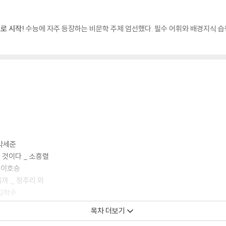
로 시작!
수능에 자주 등장하는 비문학 주제 엄선했다. 필수 어휘와 배경지식 습
 박세준
 것이다 _ 소흥렬
 이호승
까 _ 정주리 외
 김학수
었는가 _ 노명완
목차 더보기
 _ 전호근