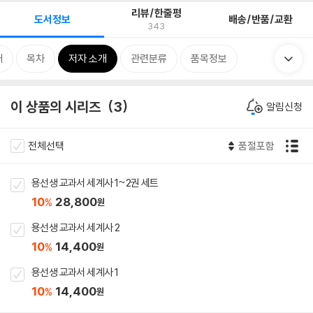
리뷰/한줄평
도서정보
배송/반품/교환
343
개
목차
저자 소개
관련분류
품목정보
이 상품의 시리즈
3
알림신청
전체선택
품절포함
용선생 교과서 세계사 1~2권 세트
10
28,800
%
원
용선생 교과서 세계사 2
10
14,400
%
원
용선생 교과서 세계사 1
10
14,400
%
원