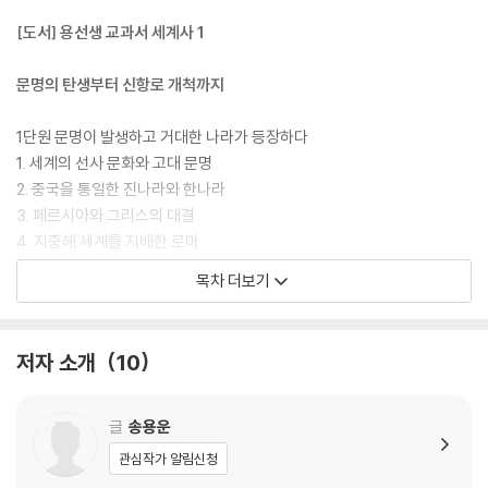
[도서] 용선생 교과서 세계사 1
문명의 탄생부터 신항로 개척까지
1단원 문명이 발생하고 거대한 나라가 등장하다
1. 세계의 선사 문화와 고대 문명
2. 중국을 통일한 진나라와 한나라
3. 페르시아와 그리스의 대결
4. 지중해 세계를 지배한 로마
목차 더보기
2단원 종교를 중심으로 지역 문화가 형성되다
1. 여러 종교가 어우러진 인도 문화
2. 당나라를 중심으로 형성된 동아시아 문화
저자 소개
10
3. 이슬람 제국이 동서 교역을 장악하다
4. 크리스트교와 유럽 문화
글
송용운
3단원 동서 교류를 통해 발전을 이룩하다
관심작가 알림신청
1. 유라시아 대륙을 지배한 몽골 제국