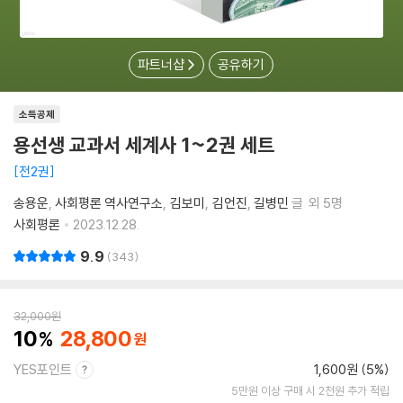
파트너샵
공유하기
소득공제
용선생 교과서 세계사 1~2권 세트
전2권
송용운
사회평론 역사연구소
김보미
김언진
길병민
글
외 5명
사회평론
2023.12.28.
9.9
343
32,000
원
10
28,800
YES포인트
1,600원 (5%)
5만원 이상 구매 시 2천원 추가 적립