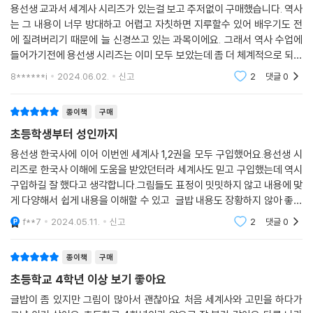
용선생 교과서 세계사 시리즈가 있는걸 보고 주저없이 구매했습니다. 역사
는 그 내용이 너무 방대하고 어렵고 자칫하면 지루할수 있어 배우기도 전
에 질려버리기 때문에 늘 신경쓰고 있는 과목이에요. 그래서 역사 수업에
들어가기전에 용선생 시리즈는 이미 모두 보았는데 좀 더 체계적으로 되어
있는 교과서 세계사가 나와서 너무 반가웠어요. 역사는 반복에 또 반복을
8******i
2024.06.02.
신고
2
댓글
0
해서 그 흐름이
종이책
구매
초등학생부터 성인까지
용선생 한국사에 이어 이번엔 세계사 1,2권을 모두 구입했어요.용선생 시
리즈로 한국사 이해에 도움을 받았던터라 세계사도 믿고 구입했는데 역시
구입하길 잘 했다고 생각합니다.그림들도 표정이 밋밋하지 않고 내용에 맞
게 다양해서 쉽게 내용을 이해할 수 있고 글밥 내용도 장황하지 않아 좋고
요약 노트도 있고 문제풀이도 할 수 있어서 책을 읽으면서 자연스럽게 이
f**7
2024.05.11.
신고
2
댓글
0
해와 학습까지
종이책
구매
초등학교 4학년 이상 보기 좋아요
글밥이 좀 있지만 그림이 많아서 괜찮아요 처음 세계사와 고민을 하다가