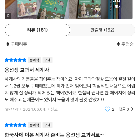
더보기
10
리뷰
181
한줄평
162
구매리뷰
추천순
종이책
구매
용선생 교과서 세계사
세계사의 기본틀을 잡아주는 책이에요. 아이 교과과정상 도움이 될것 같아
서 1, 2권 모두 구매해봤는데 제가 먼저 읽어보니 핵심적인 내용으로 어렵
지 않게 잘 정리가 되어 있는 책이었어요. 한챕터 끝나면 한 페이지에 정리
도 해주고 문제풀이도 있어서 도움이 많이 될것 같았어요.
m****r
2024.06.04.
신고
2
댓글
0
종이책
구매
한국사에 이은 세계사 준비는 용선생 교과서로~!