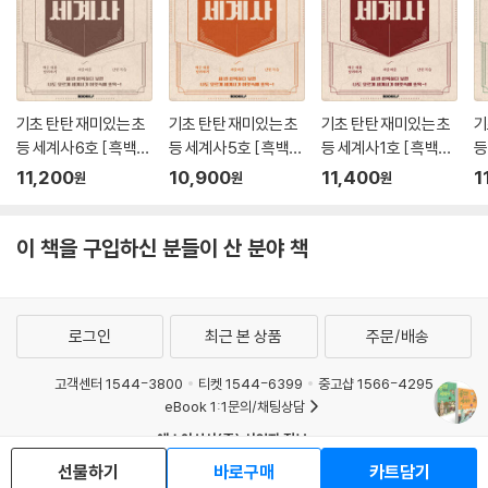
기초 탄탄 재미있는 초
기초 탄탄 재미있는 초
기초 탄탄 재미있는 초
기
등 세계사 6호 [ 흑백판
등 세계사 5호 [ 흑백판
등 세계사 1호 [ 흑백판
등
]
]
]
]
11,200
10,900
11,400
1
원
원
원
이 책을 구입하신 분들이 산 분야 책
로그인
최근 본 상품
주문/배송
고객센터 1544-3800
티켓 1544-6399
중고샵 1566-4295
eBook 1:1문의/채팅상담
예스이십사(주) 사업자 정보
선물하기
바로구매
카트담기
이용약관
개인정보처리방침
청소년보호정책