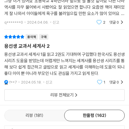
그냥 이거 샀어요 초등학교 4학년이라 앞으로 잘 볼것 같아요 다른 나라
역사를 자꾸 물어봐서 사봤어요 잘 읽었으면 합니다 요즘엔 책이 재미있
게 잘 나와서 아이들에게 욕구를 불러일으킬 만한 요소가 많이 있어요 저
도 같이 읽어보고 싶네요
q*******0
2024.04.06.
신고
2
댓글
0
종이책
구매
용선생 교과서 세계사 2
용선생 교과서 세계사 1을 읽고 2권도 기대하며 구입했다.한국사도 용선생
시리즈 도움을 받았는데 어렵게만 느껴지는 세계사를 용선생 시리즈를 통
해 보다 쉽게 접근하고 글밥으로 읽고 세계사를 이해하는데 도움이 되니
좋다.아이 뿐 아니라 부모인 나도 관심을 가지고 읽게 된다.
f**7
2024.05.18.
신고
1
댓글
0
리뷰 전체보기
리뷰
181
한줄평
162