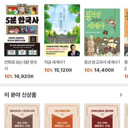
만화로 보는 5분 한국
지금 세계사 1
용선생 교과서 세계사 1
용
사
2
10
15,120
10
14,400
%
%
원
원
10
16,920
1
%
원
이 분야 신상품