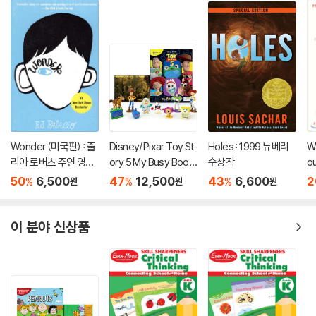
Wonder (미국판) : 줄
Disney/Pixar Toy St
Holes : 1999 뉴베리
Wi
리아 로버츠 주연 영화
ory 5 My Busy Book
수상작
ou
'원더' 원작 소설
s
Cr
50
6,500
47
12,500
43
6,600
2
%
%
%
원
원
원
이 분야 신상품