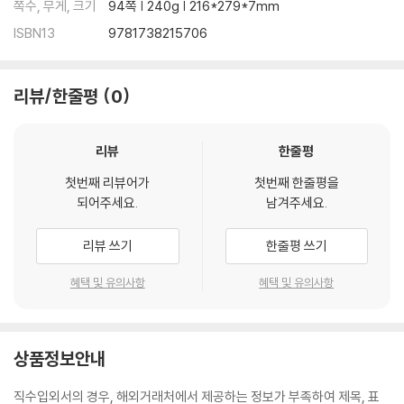
쪽수, 무게, 크기
94쪽 | 240g | 216*279*7mm
ISBN13
9781738215706
리뷰/한줄평
0
리뷰
한줄평
첫번째 리뷰어가
첫번째 한줄평을
되어주세요.
남겨주세요.
리뷰 쓰기
한줄평 쓰기
혜택 및 유의사항
혜택 및 유의사항
상품정보안내
직수입외서의 경우, 해외거래처에서 제공하는 정보가 부족하여 제목, 표