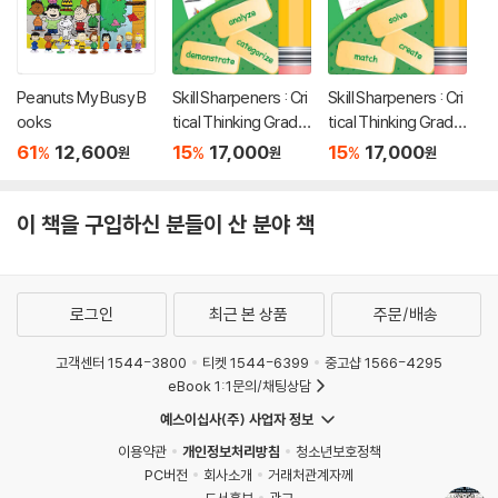
Peanuts My Busy B
Skill Sharpeners : Cri
Skill Sharpeners : Cri
ooks
tical Thinking Grade
tical Thinking Grade
Prek
K1
61
12,600
15
17,000
15
17,000
%
%
%
원
원
원
이 책을 구입하신 분들이 산 분야 책
로그인
최근 본 상품
주문/배송
고객센터 1544-3800
티켓 1544-6399
중고샵 1566-4295
eBook 1:1문의/채팅상담
예스이십사(주) 사업자 정보
이용약관
개인정보처리방침
청소년보호정책
PC버전
회사소개
거래처관계자께
도서홍보
광고